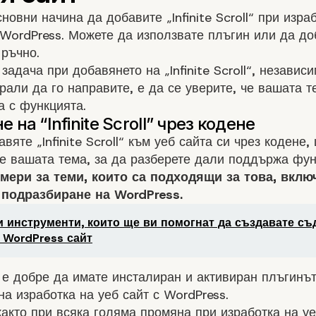
новни начина да добавите „Infinite Scroll“ при
израб
 WordPress
. Можете да използвате плъгин или да до
ръчно.
задача при добавянето на „Infinite Scroll“, независи
брали да го направите, е да се уверите, че вашата т
 с функцията.
авяте „Infinite Scroll“ към уеб сайта си чрез кодене,
е вашата тема, за да разберете дали поддържа фун
мери за теми, които са подходящи за това, вклю
 подразбиране на WordPress.
 инструменти, които ще ви помогнат да създавате с
 WordPress сайт
е добре да имате инсталиран и активиран плъгинът
 на
изработка на уеб сайт с WordPress
.
както при всяка голяма промяна при изработка на уе