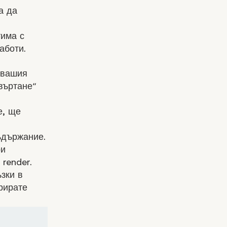
за да
тима с
аботи.
 вашия
евъртане“
е, ще
ъдържание.
ри
 render.
ъзки в
рирате