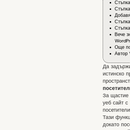
Стъпка
Стъпка
Добавян
Стъпка
Стъпка
Вече зн
WordPr
Още по
Автор 
Да задърж
истинско п
пространст
посетител
За щастие 
уеб сайт с
посетители
Тази функ
докато пос