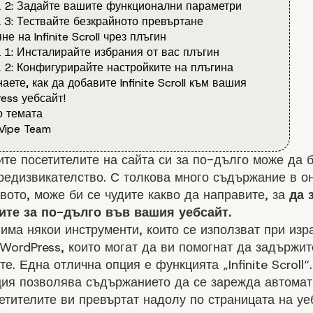
 2: Задайте вашите функционални параметри
 3: Тествайте безкрайното превъртане
е на Infinite Scroll чрез плъгин
 1: Инсталирайте избрания от вас плъгин
 2: Конфигурирайте настройките на плъгина
аете, как да добавите Infinite Scroll към вашия
ess уебсайт!
 темата
Vipe Team
ите
посетителите
на сайта си за по-дълго може да 
редизвикателство. С толкова много съдържание в о
вото, може би се чудите какво да направите, за
да 
ите за по-дълго във вашия уебсайт.
има някои инструменти, които се използват при
изр
 WordPress
, които могат да ви помогнат да задържит
те. Една отлична опция е функцията „Infinite Scroll“.
ция позволява съдържанието да се зарежда автомат
етителите ви превъртат надолу по страницата на уеб