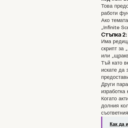
Това пред
работи функ
Ако темата
„Infinite 
Има редиц
скрипт за 
или „щрак
Тъй като в
искате да 
предостави
Други пара
изработка 
Когато акт
долния кол
съответния
Как да 