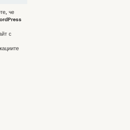
те, че
ordPress
айт с
икациите