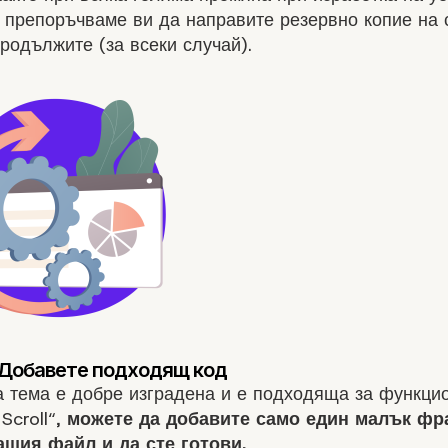
 препоръчваме ви да направите резервно копие на с
родължите (за всеки случай).
а тема е добре изградена и е подходяща за функци
 Scroll“,
можете да добавите само един малък фр
ашия файл и да сте готови.