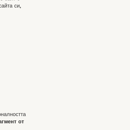
айта си,
оналността
агмент от