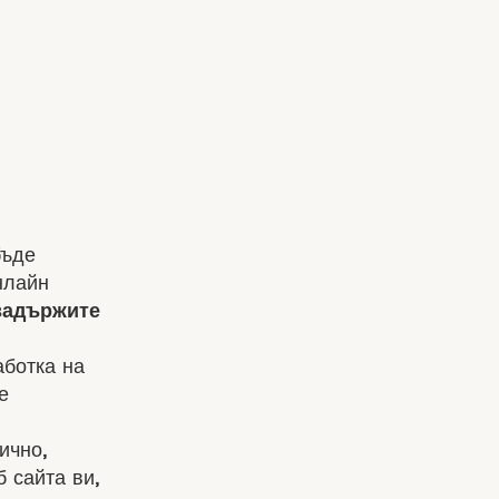
бъде
нлайн
задържите
аботка на
е
ично,
 сайта ви,