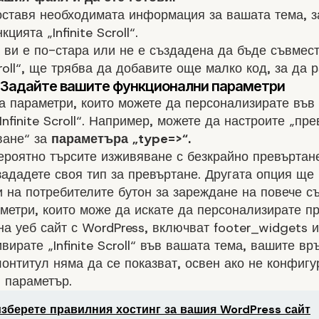
оставя необходимата информация за вашата
тема
, 
цията „Infinite Scroll“.
 ви е по-стара или не е създадена да бъде съвмес
Scroll“, ще трябва да добавите още малко код, за да р
а параметри, които можете да персонализирате във
„Infinite Scroll“. Например, можете да настроите „пр
ване“ за
параметъра „type=>“.
ероятно търсите изживяване с безкрайно превъртан
зададете своя тип за превъртане. Другата опция ще
 на потребителите бутон за зареждане на повече с
метри, които може да искате да персонализирате п
на уеб сайт с WordPress
, включват footer_widgets и
ивирате „Infinite Scroll“ във вашата тема, вашите вр
онтитул няма да се показват, освен ако не конфигу
 параметър.
изберете правилния хостинг за вашия WordPress сайт