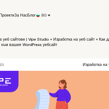
Проекти
За Нас
Блог
BG
 уеб сайтове | Vipe Studio
»
Изработка на уеб сайт
»
Как д
oll към вашия WordPress уебсайт
Изработка на 
023