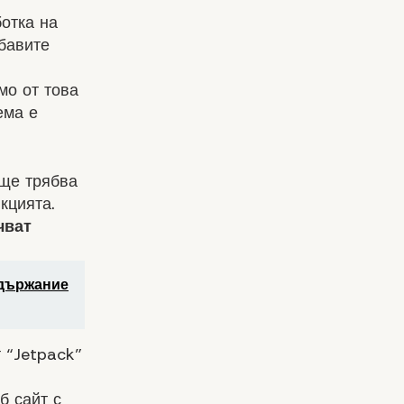
отка на
бавите
мо от това
ема е
 ще трябва
кцията.
чват
ъдържание
 “Jetpack”
б сайт с