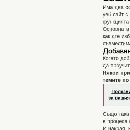
Има два ос
уеб сайт с
функцията 
Основната 
как сте из
съвместима
Когато доб
да проучит
Някои при
темите по
Полезни
за вашия
Също така 
в процеса
И накрая, 