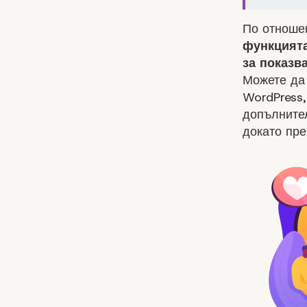
По отношен
функцията 
за показв
Можете да
WordPress
допълнител
докато пре