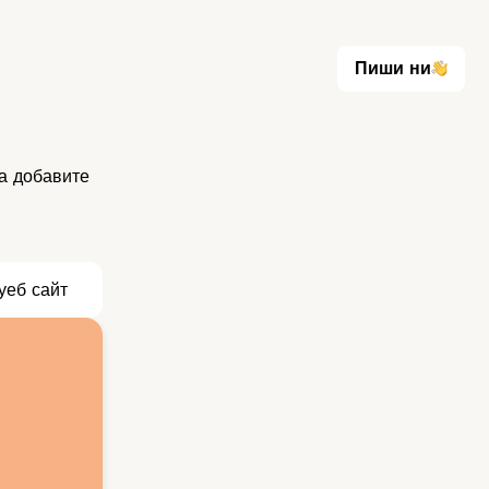
Пиши ни
Пиши ни
а добавите
уеб сайт