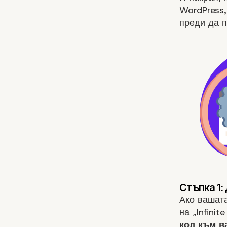
WordPress,
преди да п
Ако вашат
на „Infinite
код към в