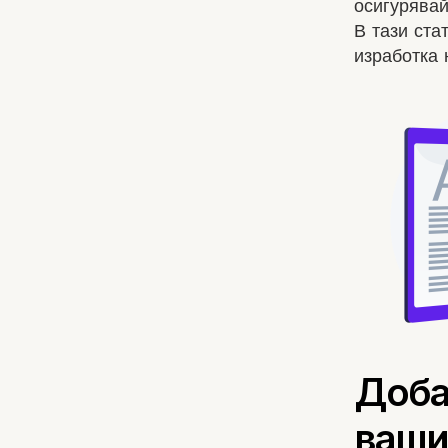
осигурявай
В тази ста
изработка 