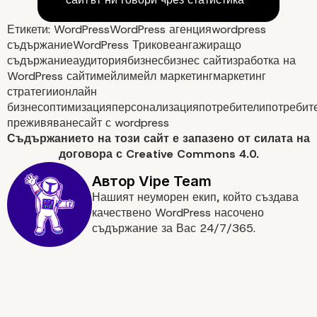
Етикети:
WordPress
WordPress агенция
wordpress
съдържание
WordPress Трикове
ангажиращо
съдържание
аудитория
бизнес
бизнес сайт
изработка на
WordPress сайт
имейл
имейл маркетинг
маркетинг
стратегии
онлайн
бизнес
оптимизация
персонализация
потребители
потребит
преживяване
сайт с wordpress
Съдържанието на
този сайт
е запазено от силата на
договора с
Creative Commons 4.0.
Нашият неуморен екип, който създава
качествено WordPress насочено
съдържание за Вас 24/7/365.