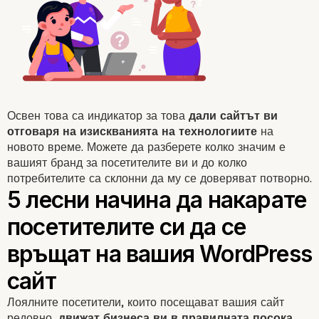
Защо е важно посетит
Освен това са индикатор за това
дали сайтът ви
отговаря на изискванията на технологиите
на
ви да се връщат повто
новото време. Можете да разберете колко значим е
вашият бранд за посетителите ви и до колко
на вашия WordPress са
потребителите са склонни да му се доверяват потворно.
Лоялните посетители, които посещават вашия сайт
редовно,
движат бизнеса ви в правилната посока.