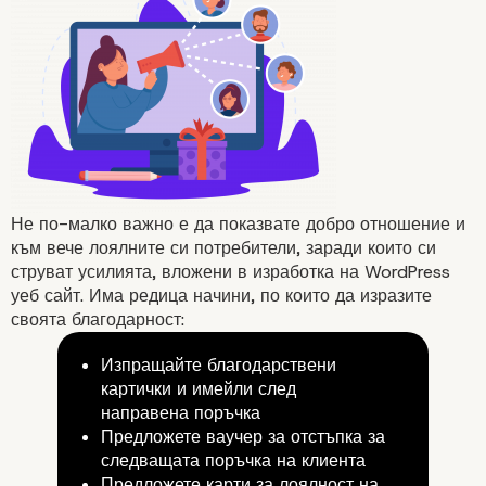
Постарайте се да останете
Не по-малко важно е да показвате добро отношение и
релевантни
към вече лоялните си потребители, заради които си
струват усилията, вложени в изработка на WordPress
уеб сайт. Има редица начини, по които да изразите
своята благодарност:
Изпращайте благодарствени
картички и имейли след
направена поръчка
Предложете ваучер за отстъпка за
следващата поръчка на клиента
Предложете карти за лоялност на