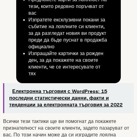
тези, които редовно поръчват от
вас
Изпратете ексклузивни покани за
събитие на лоялните си клиенти,
за да разгледат новия ви продукт
преди да бъде пуснат в продажба
официално
Изпращайте картички за рожден
ден, за да покажете на своите
клиенти, че се интересувате от
тях
Електронна търговия с WordPress: 15
последни статистически данни, факти и
тенденции за електронната търговия за 2022
Всички тези тактики ще ви помогнат да покажете
признателност на своите клиенти, задето пазаруват от
вас. По този начин може да си изградите лоялна