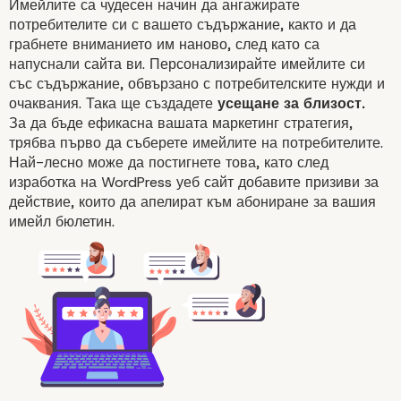
Имейлите са чудесен начин да ангажирате
потребителите си с вашето съдържание, както и да
грабнете вниманието им наново, след като са
напуснали сайта ви. Персонализирайте
имейлите
си
със съдържание, обвързано с потребителските нужди и
очаквания. Така ще създадете
усещане за близост.
За да бъде ефикасна вашата маркетинг стратегия,
трябва първо да съберете
имейлите
на потребителите.
Най-лесно може да постигнете това, като след
изработка на WordPress уеб сайт добавите призиви за
действие, които да апелират към абониране за вашия
имейл бюлетин.
Подобрете потребителското
изживяване