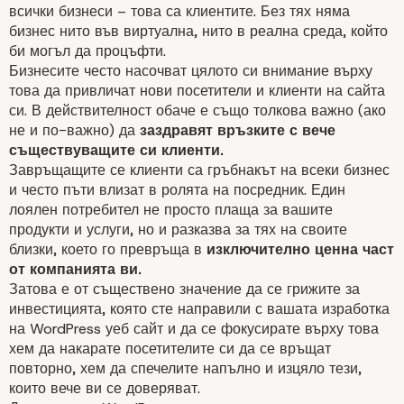
всички бизнеси – това са клиентите. Без тях няма
бизнес нито във виртуална, нито в реална среда, който
би могъл да процъфти.
Бизнесите често насочват цялото си внимание върху
това да привличат нови посетители и клиенти на сайта
си. В действителност обаче е също толкова важно (ако
не и по-важно) да
заздравят връзките с вече
съществуващите си клиенти.
Завръщащите се
клиенти
са гръбнакът на всеки бизнес
и често пъти влизат в ролята на посредник. Един
лоялен потребител не просто плаща за вашите
продукти и услуги, но и разказва за тях на своите
близки, което го превръща в
изключително ценна част
от компанията ви.
Затова е от съществено значение да се грижите за
инвестицията, която сте направили с вашата изработка
на WordPress уеб сайт и да се фокусирате върху това
хем да накарате посетителите си да се връщат
повторно, хем да спечелите напълно и изцяло тези,
които вече ви се доверяват.