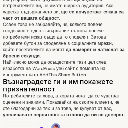
потребителите ви, че имате широка аудитория. Ако
харесат съдържанието ви,
ще се почувстват сякаш са
част от вашата общност.
Освен това не забравяйте, че, колкото повече
споделяно е едно съдържание толкова повече
потребители искат също да го споделят. Затова
добавете бутон за споделяне в
социалните мрежи
,
който посетителите да могат
да намерят и натиснат за
броени секунди.
Най-лесно може да осъществите тази цел след
изработка на WordPress уеб сайт с помощта на
инструмент като
AddThis Share Button.
Потребителите са хора, а хората искат да се чувстват
оценени и значими. Показвайки на своите клиенти, че
сте благодарни за тях и за това, че купуват от вас,
увеличавате вероятността отново да ви се доверят.