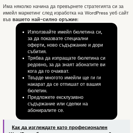
Има няколко начина да превърнете стратегията си за
имейл маркетинг след изработка на WordPress уеб сайт
във
вашето най-силно оръжие:
Използвайте имейл бюлетина си,
за да показвате специални
оферти, ново съдържание и дори
събития.
Трябва да изпращате бюлетина си
редовно, за да знаят абонатите ви
кога да го очакват.
Твърде многото имейли ще ги ги
накарат да се отпишат от вашия
бюлетин.
Предложете ексклузивно
съдържание или сделки на
абониралите се.
Как да изглеждате като професионален