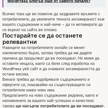
WordPress блогър още от самото начало?
Всичко това ще ви помогне да заздравите връзките с
потребителите, да увеличите тяхната ангажираност към
вашето съдържание и най-вече – да ги мотивирате да
се върнат на сайта ви отново.
Ангажирайте ги чрез имейл
маркетинг
Навиците на потребителите онлайн се менят
изключително бързо, затова трябва да им дадете
причина да продължат да ви посещават. Не може да
оставите нещата, както са били след изработка на
WordPress уеб сайт и да очаквате ангажираността да
остане висока.
Винаги трябва да подобрявате съдържанието и
офертите си, показвайки на съществуващите си
потребители какво ново има.
Предлагането на ново
съдържание
редовно, както и
напомнянето за вашето най-успешно и качестено
такова
ще насърчи потребителите да ви посещават.