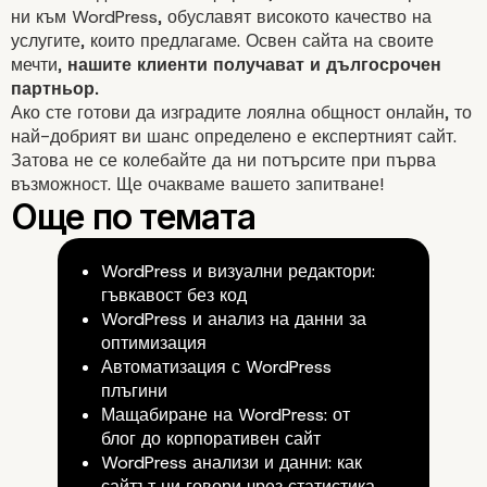
ни към WordPress, обуславят високото качество на
услугите, които предлагаме. Освен сайта на своите
мечти,
нашите клиенти получават и дългосрочен
партньор.
Ако сте готови да изградите лоялна общност онлайн, то
най-добрият ви шанс определено е експертният сайт.
Затова не се колебайте да ни потърсите при първа
възможност. Ще очакваме вашето запитване!
WordPress и визуални редактори:
гъвкавост без код
WordPress и анализ на данни за
оптимизация
Автоматизация с WordPress
плъгини
Мащабиране на WordPress: от
блог до корпоративен сайт
WordPress анализи и данни: как
сайтът ни говори чрез статистика