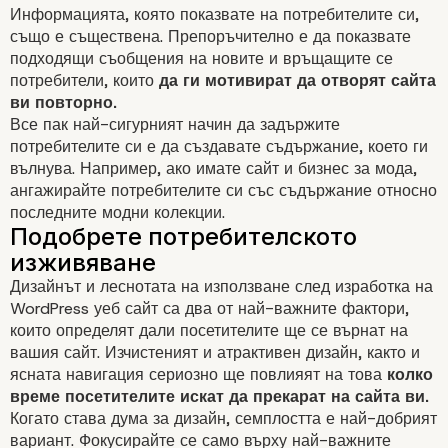
Информацията, която показвате на потребителите си,
също е съществена. Препоръчително е да показвате
подходящи съобщения на новите и връщащите се
потребители, които
да ги мотивират да отворят сайта
ви повторно.
Все пак най-сигурният начин да задържите
потребителите си е да създавате съдържание, което ги
вълнува. Например, ако имате сайт и бизнес за
мода
,
ангажирайте потребителите си със съдържание относно
последните модни колекции.
Дизайнът и леснотата на използване след изработка на
WordPress уеб сайт са два от най-важните фактори,
които определят дали посетителите ще се върнат на
вашия сайт. Изчистеният и
атрактивен дизайн
, както и
ясната навигация сериозно ще повлияят на това
колко
време посетителите искат да прекарат на сайта ви.
Когато става дума за
дизайн
, семплостта е най-добрият
вариант. Фокусирайте се само върху най-важните