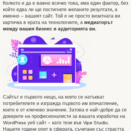
Колкото и да е важно всичко това, има един фактор, без
който едва ли ще постигнете желаните резултати, а
именно – вашият сайт. Той е не просто визитната ви
картичка в ерата на технологиите, а
медиаторът
между вашия бизнес и аудиторията ви.
Възнаградете ги и им покаж
признателност
Сайтът е първото нещо, на което се натъкват
потребителите и изгражда първото им впечатление,
което е от ключово значение. Затова е най-добре да се
доверите на професионалисти за вашата
изработка на
WordPress уеб сайт
– като тези във
Vipe Studio.
Нашите години опит в сферата, съчетани със страстта