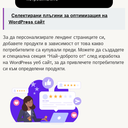
5 лесни начина да нак
посетителите си да се
Селектирани плъгини за оптимизация на
WordPress сайт
връщат на вашия Word
За да персонализирате
лендинг страниците си,
сайт
добавете продукти в зависимост от това какво
потребителите са купували преди. Можете да създадете
и специална секция “Най-доброто от” след изработка
на WordPress уеб сайт, за да привлечете потребителите
си към определени продукти.
Персонализирайте WordPre
сайта си