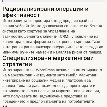
Интеграцията се простира отвъд предния край на
вашия уебсайт. Може да включва свързване на бекенд
системи като софтуер за управление на
взаимоотношенията с клиенти (CRM), управление на
инвентара и платформи за електронна търговия. Тази
интеграция рационализира операциите, като свежда до
Разкриване на ползите
минимум ръчните намеси и намалява риска от грешки.
интеграцията
Интегрирането на WordPress позволява интегрирането
Подобрено потребителско
на маркетингови инструменти като имейл маркетинг,
интегриране на социални медии и платформи за
изживяване и ангажираност
анализ. Това ви дава възможност да проектирате и
изпълнявате силно насочени маркетингови кампании,
като получавате по-задълбочена представа за
поведението и предпочитанията на потребителите.