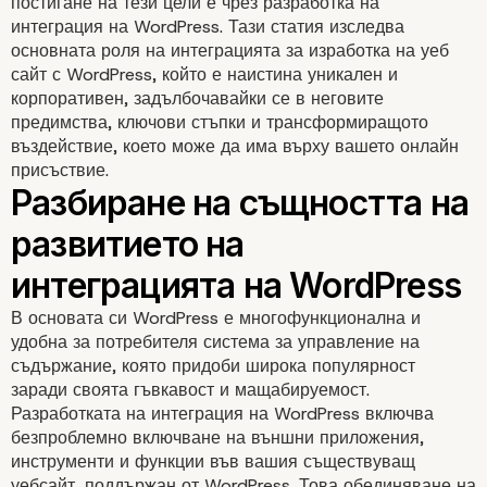
постигане на тези цели е чрез разработка на
интеграция на WordPress. Тази статия изследва
основната роля на интеграцията за изработка на уеб
сайт с WordPress, който е наистина уникален и
корпоративен, задълбочавайки се в неговите
предимства, ключови стъпки и трансформиращото
въздействие, което може да има върху вашето онлайн
присъствие.
В основата си WordPress е многофункционална и
удобна за потребителя система за управление на
съдържание, която придоби широка популярност
заради своята гъвкавост и мащабируемост.
Разработката на интеграция на WordPress включва
безпроблемно включване на външни приложения,
инструменти и функции във вашия съществуващ
уебсайт, поддържан от WordPress. Това обединяване на