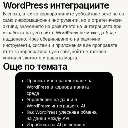
Трансформационното
В епоха, в която корпоративните уебсайтове вече не са
само информационни инструменти, но и стратегически
въздействие на
активи, значението на развитието на интеграцията при
изработка на уеб сайт с WordPress не може да бъде
интеграцията
надценено. Чрез обединяването на различни
инструменти, системи и приложения вие проправяте
пътя за корпоративен уеб сайт, който е толкова
Повишаване на ангажиранос
уникален, колкото и вашата марка.
удовлетворението на
потребителите
Провокативно разглеждане на
WordPress в корпоративната
среда
Управление на данни в
WordPress: интеграция с AI
Как WordPress улеснява обмена
на данни между API
Изработка на AI решения в