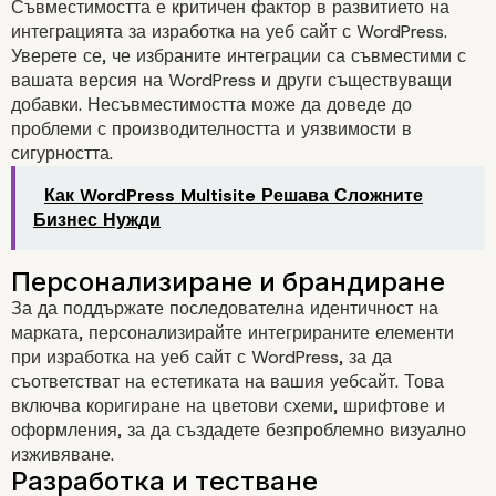
Съвместимостта е критичен фактор в развитието на
интеграцията за изработка на уеб сайт с WordPress.
Уверете се, че избраните интеграции са съвместими с
Специализирани маркетинг
вашата версия на WordPress и други съществуващи
добавки. Несъвместимостта може да доведе до
стратегии
проблеми с производителността и уязвимости в
сигурността.
Как WordPress Multisite Решава Сложните
Бизнес Нужди
За да поддържате последователна идентичност на
марката, персонализирайте интегрираните елементи
при изработка на уеб сайт с WordPress, за да
Ключови стъпки в
съответстват на естетиката на вашия уебсайт. Това
включва коригиране на цветови схеми, шрифтове и
развитието на
оформления, за да създадете безпроблемно визуално
изживяване.
интеграцията на WordP