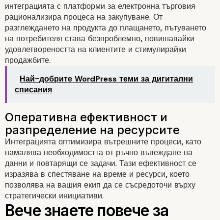
интеграцията с платформи за електронна търговия
рационализира процеса на закупуване. От
разглеждането на продукта до плащането, пътуването
на потребителя става безпроблемно, повишавайки
Разработка и тестване
удовлетвореността на клиентите и стимулирайки
продажбите.
Най-добрите WordPress теми за дигитални
списания
Обучение и поддръжка на
Интеграцията оптимизира вътрешните процеси, като
намалява необходимостта от ръчно въвеждане на
потребители
данни и повтарящи се задачи. Тази ефективност се
изразява в спестяване на време и ресурси, което
позволява на вашия екип да се съсредоточи върху
стратегически инициативи.