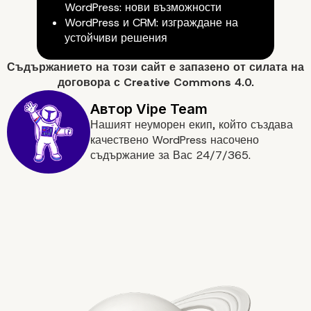
Вземане на решения, управ
WordPress: нови възможности
от данни
WordPress и CRM: изграждане на
устойчиви решения
Съдържанието на
този сайт
е запазено от силата на
договора с
Creative Commons 4.0.
Нашият неуморен екип, който създава
качествено WordPress насочено
съдържание за Вас 24/7/365.
Безпроблемно изживяване в
електронната търговия