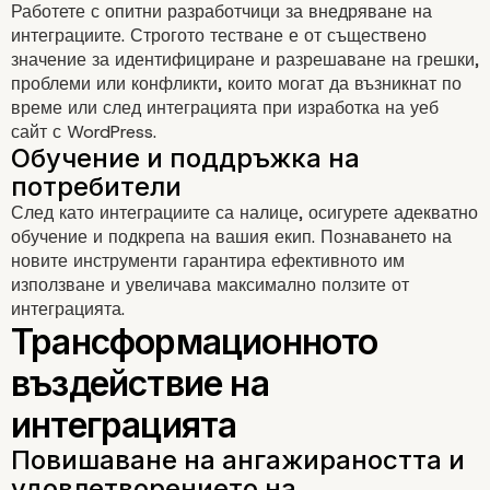
Работете с опитни разработчици за внедряване на
Определяне на цели и изиск
интеграциите. Строгото тестване е от съществено
значение за идентифициране и разрешаване на грешки,
проблеми или конфликти, които могат да възникнат по
време или след интеграцията при изработка на уеб
сайт с WordPress.
Избор на подходящи интегр
След като интеграциите са налице, осигурете адекватно
обучение и подкрепа на вашия екип. Познаването на
новите инструменти гарантира ефективното им
използване и увеличава максимално ползите от
интеграцията.
Осигуряване на съвместим