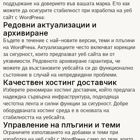
поддържане на доверието във вашата марка. Ето как
можете да осигурите стабилност при изработка на уеб
сайт с WordPress:
Бъдете в течение с най-новите версии, теми и плъгини
на WordPress. Актуализациите често включват корекции
за сигурност, които предпазват уеб сайта ви от
уязвимости. Редовното архивиране гарантира, че
можете да възстановите уебсайта си до функционално
състояние в случай на непредвидени проблеми.
Ангажираност в социалните
Изберете реномиран хостинг доставчик, който предлага
медии
надеждна сървърна инфраструктура, подходяща
честотна лента и силни функции за сигурност. Добре
оборудваната хостинг среда е в основата на
стабилността на уебсайта.
Ограничете използването на добавки и теми при
изработка на уеб сайт с WordPress само до тези, които