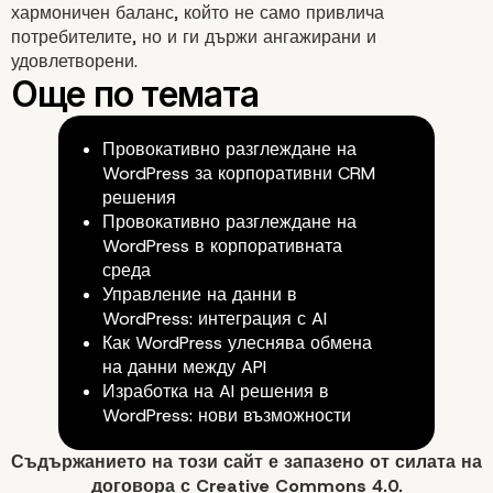
хармоничен баланс, който не само привлича
Ориентиран към потребите
потребителите, но и ги държи ангажирани и
удовлетворени.
дизайн
Провокативно разглеждане на
WordPress за корпоративни CRM
решения
Провокативно разглеждане на
WordPress в корпоративната
Мобилна оптимизация
среда
Управление на данни в
WordPress: интеграция с AI
Как WordPress улеснява обмена
на данни между API
Изработка на AI решения в
WordPress: нови възможности
Съдържанието на
този сайт
е запазено от силата на
Скорост и производителнос
договора с
Creative Commons 4.0.