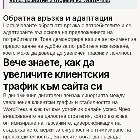
Sofia: развитие и бъдеще на WordPress
Насърчавайте обратната връзка с потребителите и се
адаптирайте въз основа на предложенията на
Мониторинг и отстраняване
потребителите. Това демонстрира вашия ангажимент за
неизправности
предоставяне на удобно за потребителя изживяване,
което може да доведе до увеличен трафик и лоялност.
В динамичния дигитален пейзаж синергията между
Постигане на баланс
увеличения клиентски трафик и стабилността на
WordPress е ключът към устойчив онлайн успех. Чрез
внедряването на цялостна стратегия, която включва
оптимизиране на търсачките, диверсификация на
съдържанието, мерки за сигурност и оптимизиране на
производителността, бизнесите могат да създадат