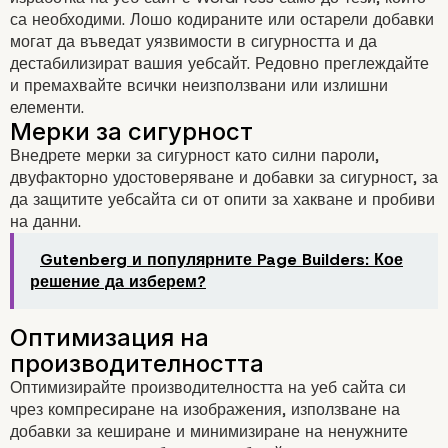
са необходими. Лошо кодираните или остарели добавки
могат да въведат уязвимости в сигурността и да
Осигуряване на стаби
дестабилизират вашия уебсайт. Редовно преглеждайте
и премахвайте всички неизползвани или излишни
на WordPress
елементи.
Внедрете мерки за сигурност като силни пароли,
двуфакторно удостоверяване и добавки за сигурност, за
да защитите уебсайта си от опити за хакване и пробиви
на данни.
Gutenberg и популярните Page Builders: Кое
решение да изберем?
Редовни актуализации и
архивиране
Оптимизирайте производителността на уеб сайта си
чрез компресиране на изображения, използване на
добавки за кеширане и минимизиране на ненужните