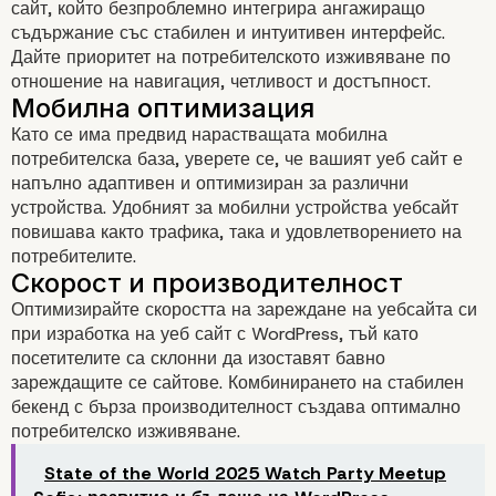
сайт, който безпроблемно интегрира ангажиращо
съдържание със стабилен и интуитивен интерфейс.
Мерки за сигурност
Дайте приоритет на потребителското изживяване по
отношение на навигация, четливост и достъпност.
Като се има предвид нарастващата мобилна
потребителска база, уверете се, че вашият уеб сайт е
напълно адаптивен и оптимизиран за различни
устройства. Удобният за мобилни устройства уебсайт
повишава както трафика, така и удовлетворението на
потребителите.
Оптимизирайте скоростта на зареждане на уебсайта си
при изработка на уеб сайт с WordPress, тъй като
Оптимизация на
посетителите са склонни да изоставят бавно
производителността
зареждащите се сайтове. Комбинирането на стабилен
бекенд с бърза производителност създава оптимално
потребителско изживяване.
State of the World 2025 Watch Party Meetup