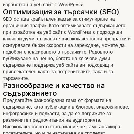
изработка на уеб сайт с WordPress:
SEO
остава крайъгълен камък за стимулиране на
органичния трафик. Като оптимизирате съдържанието
при изработка на уеб сайт с WordPress с подходящи
ключови думи, създавате висококачествени препратки и
осигурявате бързи скорости на зареждане, можете да
подобрите класирането в търсачките. Редовното
публикуване на ценно, богато на ключови думи
съдържание поддържа уеб сайта ви подходящ и
Разбиране на значение
привлекателен както за потребителите, така и за
търсачките.
клиентския трафик
Предлагайте разнообразна гама от формати на
съдържание, като публикации в блогове, видеоклипове,
инфографики и подкасти, за да се погрижите за
различните предпочитания на аудиторията.
Висококачественото съдържание не само ангажира
посетителите, но и ги насърчава да споделят,