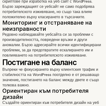
скриптове при изработка на уеб сайт с WordPress.
Бързо зареждащият се уебсайт не само подобрява
потребителското изживяване, но също така влияе
положително върху класирането в търсачките.
Качествен хостинг доставч
Редовно наблюдавайте уебсайта си за проблеми с
производителността, повредени връзки и други
аномалии. Бързо адресирайте всички идентифицирани
проблеми, за да предотвратите ескалирането им и
повлияването на потребителското изживяване.
Управление на плъгини и те
Въпреки че фокусирането върху клиентския трафик и
стабилността на WordPress поотделно е от решаващо
значение, постигането на баланс между двете е също
толкова важно.
Създайте ориентиран към потребителя дизайн на уеб