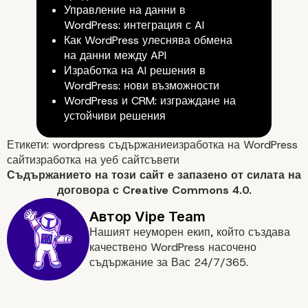
Управление на данни в
WordPress: интеграция с AI
Как WordPress улеснява обмена
Мога ли също да планирам
на данни между API
Изработка на AI решения в
WordPress страници?
WordPress: нови възможности
WordPress и CRM: изграждане на
устойчиви решения
Етикети:
wordpress съдържание
изработка на WordPress
сайт
изработка на уеб сайт
съвети
Съдържанието на
този сайт
е запазено от силата на
договора с
Creative Commons 4.0.
Нашият неуморен екип, който създава
Мога ли да планирам проме
качествено WordPress насочено
публикувана публикация ил
съдържание за Вас 24/7/365.
страница в WordPress?