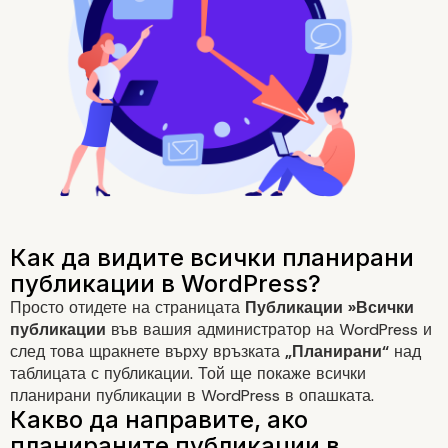
Просто отидете на страницата
Публикации »Всички
публикации
във вашия администратор на WordPress и
след това щракнете върху връзката
„Планирани“
над
Отстраняване на проб
таблицата с публикации. Той ще покаже всички
планирани публикации в WordPress в опашката.
с планираните публик