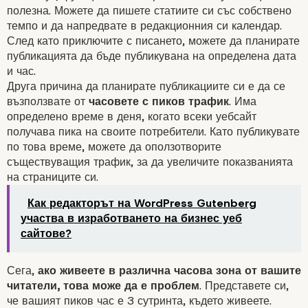
полезна. Можете да пишете статиите си със собствено
темпо и да напредвате в редакционния си календар.
След като приключите с писането, можете да планирате
публикацията да бъде публикувана на определена дата
и час.
Друга причина да планирате публикациите си е да се
възползвате от
часовете с пиков трафик
. Има
определено време в деня, когато всеки уебсайт
получава пика на своите потребители. Като публикувате
по това време, можете да оползотворите
Защо да планирате
съществуващия трафик, за да увеличите показванията
на страниците си.
публикации в WordPre
Как редакторът на WordPress Gutenberg
участва в изработването на бизнес уеб
сайтове?
Сега,
ако живеете в различна часова зона от вашите
читатели, това може да е проблем
. Представете си,
че вашият пиков час е 3 сутринта, където живеете.