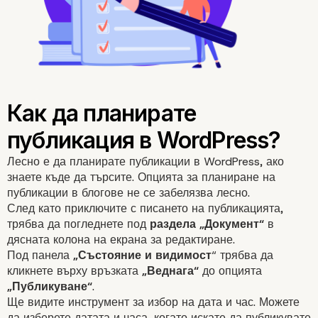
Лесно е да планирате публикации в WordPress, ако
знаете къде да търсите. Опцията за планиране на
публикации в блогове не се забелязва лесно.
След като приключите с писането на публикацията,
трябва да погледнете под
раздела „Документ“
в
дясната колона на екрана за редактиране.
Под панела
„Състояние и видимост
“ трябва да
кликнете върху връзката
„Веднага“
до опцията
„Публикуване“
.
Ще видите инструмент за избор на дата и час. Можете
да изберете датата и часа, когато искате да публикувате