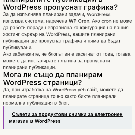
при изработка на Word
За да изпълнява планирани задачи, WordPress
уеб сайт
използва система, наречена
WP Cron
. Ако cron не може
да работи поради неправилна конфигурация на вашия
хостинг сървър на WordPress, вашите планирани
публикации ще пропуснат графика и няма да бъдат
публикувани.
Ако забележите, че блогът ви е засегнат от това, тогава
можете да инсталирате
плъгина за пропуснати
планирани публикации
.
Как да използваме собствен
часова зона в WordPress?
Да, при
изработка на WordPress уеб сайт
, можете да
планирате страница точно както бихте планирали
нормална публикация в блог.
Съвети за продуктови снимки за електронен
магазин в WordPress