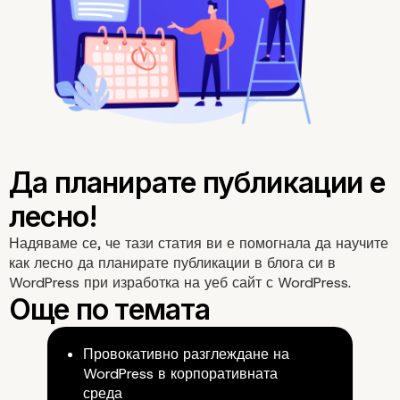
публикации в WordPress?
Какво да направите, ако
планираните публикации в
WordPress пропуснат графи
Надяваме се, че тази статия ви е помогнала да научите
как лесно да планирате публикации в блога си в
WordPress при изработка на уеб сайт с WordPress.
Провокативно разглеждане на
WordPress в корпоративната
среда