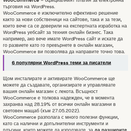
WooCommerce
– официалният
плъгин за електронна
търговия
на WordPress.
WooCommerce
е изключително ефективно решение
както за нови собственици на сайтове, така и за тези,
които вече са се доверили на експертната изработка на
WordPress уебсайт за техния онлайн бизнес. Така
например, ако вече имате WordPress сайт и искате да
го развиете като го превърнете в
онлайн магазин
,
WooCommerce ви позволява да направите точно това.
6 популярни WordPress теми за писатели
Щом инсталирате и активирате
WooCommerce
ще
можете да създавате, организирате и управлявате
вашия онлайн магазин с лекота. Всъщност
WooCommerce е толкова надежден, че в момента
захранва над
28.19%
от всички онлайн магазини в
световен мащаб (към 27.05.2022).
WooCommerce
разполага с много полезни функции,
като са налични и допълнителни инструменти и
плъгини, които можете да използвате, за
да разширите