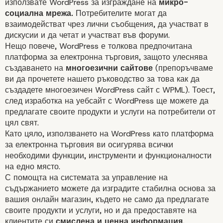
използвате WordPress за изграждане на
микро-
социална мрежа.
Потребителите могат да
взаимодействат чрез лични съобщения, да участват в
дискусии и да четат и участват във форуми.
Нещо повече, WordPress е толкова предпочитана
платформа за електронна търговия, защото улеснява
създаването на
многоезични сайтове
(препоръчваме
ви да прочетете нашето ръководство за това как да
създадете
многоезичен WordPress сайт с WPML
). Тоест,
след изработка на уебсайт с WordPress ще можете да
предлагате своите продукти и услуги на потребители от
цял свят.
Като цяло, използването на WordPress като платформа
3. WordPress може да работи
за електронна търговия ви осигурява всички
необходими функции, инструменти и функционалности
почти всеки хост
на едно място.
С помощта на системата за управление на
съдържанието можете да изградите стабилна основа за
вашия
онлайн магазин
, където не само да предлагате
своите продукти и услуги, но и да предоставяте на
клиентите си
смислена и ценна информация.