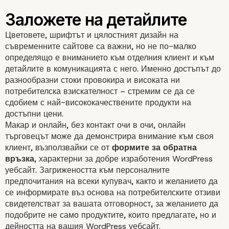
Цветовете, шрифтът и цялостният дизайн на
съвременните сайтове са важни, но не по-малко
определящо е вниманието към отделния клиент и към
детайлите в комуникацията с него. Именно достъпът до
разнообразни стоки провокира и високата ни
потребителска взискателност – стремим се да се
WordPress уебсайт –
сдобием с най-висококачествените
продукти
на
достъпни цени.
представете творческ
Макар и онлайн, без контакт очи в очи, онлайн
търговецът може да демонстрира внимание към своя
клиент, възползвайки се от
формите за обратна
своя продукт
връзка
, характерни за добре изработения WordPress
уебсайт. Загрижеността към персоналните
предпочитания на всеки купувач, както и желанието да
се информирате въз основа на потребителските отзиви
свидетелстват за вашата отговорност, за желанието да
подобрите не само продуктите, които предлагате, но и
дейността на
вашия WordPress уебсайт
.