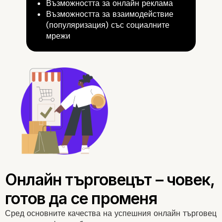
Възможността за
онлайн реклама
Предимства на
Възможността за взаимодействие
(популяризация) със
социалните
мрежи
пазаруването онлайн
Сред положителните страни
онлайн търговията за клиент
Сред основните качества на успешния онлайн търговец