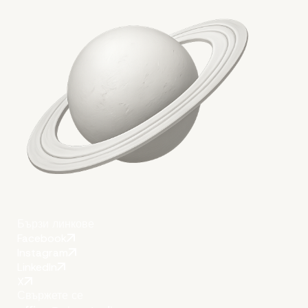
Бързи линкове
Facebook
Instagram
LinkedIn
X
Свържете се