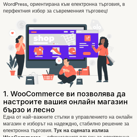
WordPress
, ориентирана към електронна търговия, в
Заложете на детайлит
перфектния избор за съвременния търговец!
Една от най-важните стъпки в управлението на
онлайн
магазин
е изборът на надеждно, стабилно решение за
електронна търговия.
Тук на сцената излиза