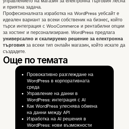
управлението на магазин за електронна търговия лесна
и приятна задача.
Професионалната
изработка на WordPress уебсайт
е
идеален вариант за всеки собственик на бизнес, който
търси интеграция с WooCommerce и рентабилни опции
за хостинг и персонализиране. WordPress предлага
универсално и скалируемо решение за електронна
търговия
за всеки тип
онлайн магазин
, който искате да
създадете.
4. WordPress е изключителн
гъвкава платформа
Провокативно разглеждане на
WordPress в корпоративната
среда
Управление на данни в
WordPress: интеграция с AI
Как WordPress улеснява обмена
на данни между API
Изработка на AI решения в
WordPress: нови възможности