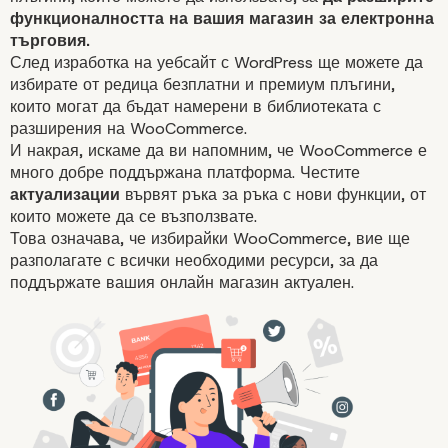
функционалността на вашия магазин за електронна
търговия.
След
изработка на уебсайт с WordPress
ще можете да
избирате от редица безплатни и премиум плъгини,
които могат да бъдат намерени в библиотеката с
разширения на WooCommerce.
И накрая, искаме да ви напомним, че
WooCommerce
е
много добре поддържана платформа. Честите
актуализации
вървят ръка за ръка с нови функции, от
които можете да се възползвате.
Това означава, че избирайки WooCommerce, вие ще
разполагате с всички необходими ресурси, за да
5 причини да изберете
поддържате вашия
онлайн магазин
актуален.
WordPress за вашия о
магазин