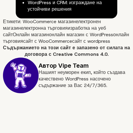
WordPress и CRM: изграждане на
устойчиви решения
Етикети:
WooCommerce магазин
електронен
магазин
електронна търговия
изработка на уеб
сайт
Онлайн магазин
онлайн магазин с WordPress
онлайн
търговия
сайт с WooCommerce
сайт с wordpress
Съдържанието на
този сайт
е запазено от силата на
договора с
Creative Commons 4.0.
Нашият неуморен екип, който създава
качествено WordPress насочено
съдържание за Вас 24/7/365.