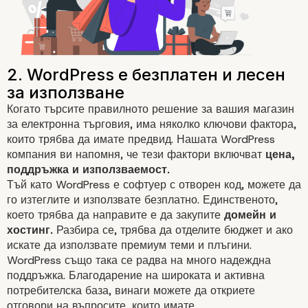
Когато търсите правилното решение за вашия
магазин
за електронна търговия
, има няколко ключови фактора,
които трябва да имате предвид. Нашата WordPress
компания ви напомня, че тези фактори включват
цена,
поддръжка и използваемост.
Тъй като WordPress е софтуер с отворен код, можете да
го изтеглите и използвате безплатно. Единственото,
което трябва да направите е да закупите
домейн и
хостинг.
Разбира се, трябва да отделите бюджет и ако
искате да използвате премиум теми и плъгини.
WordPress също така се радва на много надеждна
поддръжка. Благодарение на широката и активна
потребителска база, винаги можете да откриете
отговори на въпросите, които имате.