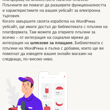
Плъгините ви помагат да разширите функционалността
и характеристиките на вашия уебсайт за електронна
търговия.
Когато завършите своята изработка на WordPress
уебсайт, ще имате достъп до библиотеката с плъгини на
платформата. Там можете да откриете плъгини за
всичко – от
интеграция на социални мрежи
до
интеграция на
шлюзове за плащане.
Библиотеката с
плъгини на WordPress е пълна с добавки, които ще ви
помогнат да изведете вашия
онлайн магазин
на
следващо, по-високо ниво.
2. WordPress е безплатен и 
за използване