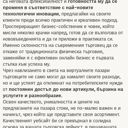
са неговата флексибилност и
готовността му да се
Позитиви за търговеца:
променя в съответствие с най-новите
технологични иновации
, предлагайки на своите
клиенти преди всичко практичен и креативен подход.
Проспериращият бизнес-собственик е човек, който
мисли няколко крачки напред, готов да се възползва от
нововъведенията и да ги приложи в практиката си.
Именно склонността на съвременния търговец да се
откаже от традиционната физическа търговия,
заменяйки я с
ефективен онлайн бизнес
е първата
стъпка към успеха му.
Чрез навлизането в света на виртуалните пазари
търговците не само могат да намалят своите разходи,
но и ще успеят да откликнат на потребителските нужди
от
постоянен достъп до нови артикули, бързина на
услугите и разнообразие.
Освен качеството, уникалността и цените на
предлаганите на пазара стоки, не по-малко важен е и
начинът, чрез който ще представите своя асортимент.
Качественият уебсайт би се превърнал в солидна
основа за вашата търговска дейност, в решаващата