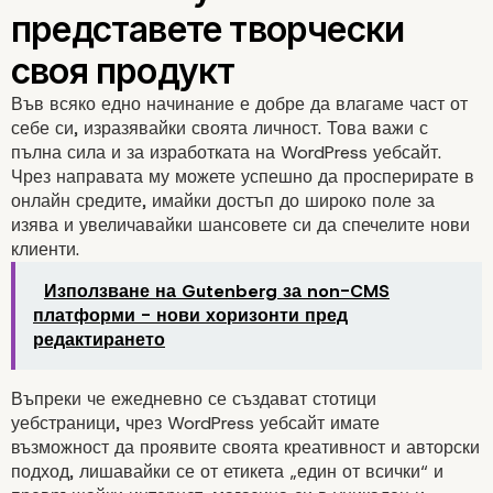
Във всяко едно начинание е добре да влагаме част от
себе си, изразявайки своята личност. Това важи с
пълна сила и за изработката на WordPress уебсайт.
Чрез направата му можете успешно да просперирате в
онлайн средите, имайки достъп до широко поле за
изява и увеличавайки шансовете си да спечелите нови
клиенти.
Използване на Gutenberg за non-CMS
платформи - нови хоризонти пред
редактирането
Въпреки че ежедневно се създават стотици
уебстраници, чрез
WordPress уебсайт
имате
възможност да проявите своята креативност и авторски
подход, лишавайки се от етикета „един от всички“ и