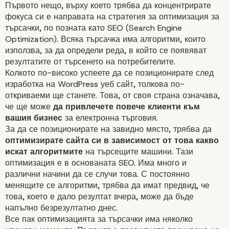
Първото нещо, върху което трябва да концентрирате
фокуса си е направата на стратегия за оптимизация за
търсачки, по позната като
SEO (Search Engine
Optimization)
. Всяка търсачка има алгоритми, които
използва, за да определи реда, в който се появяват
резултатите от търсенето на потребителите.
3 важни компонента з
Колкото по-високо успеете да се позиционирате след
изработка на WordPress уеб сайт, толкова по-
маркетинг основа в
откриваеми ще станете. Това, от своя страна означава,
че ще може
да привлечете повече клиенти към
WordPress сайт за
вашия бизнес
за
електронна търговия.
За да се позиционирате на завидно място, трябва да
оптимизирате сайта си в зависимост от това какво
електронна търговия?
искат алгоритмите
на търсещите машини. Тази
оптимизация
е в основаната
SEO
. Има много и
различни начини да се случи това. С постоянно
менящите се алгоритми, трябва да имат предвид, че
това, което е дало резултат вчера, може да бъде
напълно безрезултатно днес.
Все пак оптимизацията за търсачки има няколко