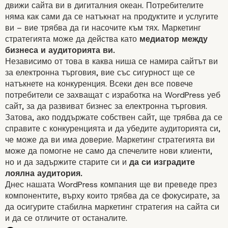
движи сайта ви в дигиталния океан. Потребителите
няма как сами да се натъкнат на продуктите и услугите
ви – вие трябва да ги насочите към тях. Маркетинг
стратегията може да действа като
медиатор между
бизнеса и аудиторията ви.
Независимо от това в каква ниша се намира сайтът ви
за електронна търговия, вие със сигурност ще се
натъкнете на конкуренция. Всеки ден все повече
потребители се захващат с изработка на WordPress уеб
сайт, за да развиват бизнес за
електронна търговия.
Затова, ако поддържате собствен сайт, ще трябва да се
справите с конкуренцията и да убедите аудиторията си,
че може да ви има доверие. Маркетинг стратегията ви
може да помогне не само да спечелите нови клиенти,
но и да задържите старите си и
да си изградите
лоялна аудитория.
Днес нашата WordPress компания ще ви преведе през
компонентите, върху които трябва да се фокусирате, за
да осигурите стабилна маркетинг стратегия на сайта си
и да се отличите от останалите.