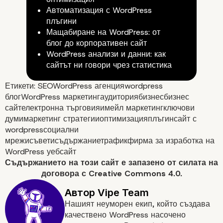
Автоматизация с WordPress
плъгини
Мащабиране на WordPress: от
блог до корпоративен сайт
WordPress анализи и данни: как
сайтът ни говори чрез статистика
Етикети:
SEO
WordPress агенция
wordpress
блог
WordPress маркетинг
аудитория
бизнес
бизнес
сайт
електронна търговия
имейл маркетинг
ключови
думи
маркетинг стратегии
оптимизация
плъгин
сайт с
Разработете успешна
wordpress
социални
мрежи
съвети
съдържание
трафик
фирма за изработка на
WordPress уебсайт
маркетинг стратегия з
Съдържанието на
този сайт
е запазено от силата на
договора с
Creative Commons 4.0.
вашия WordPress сайт 
електронна търговия!
Нашият неуморен екип, който създава
качествено WordPress насочено