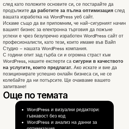
след като положите основите си, се постарайте да
продължите
да работите за пълна оптимизация
след
вашата изработка на WordPress уеб сайт.
Искаме също да ви припомним, че най-сигурният начин
вашият бизнес за електронна търговия да пожъне
успехи е чрез
безупречно изработен WordPress сайт
от
професионалисти, като тези, които имаме във
Вайп
Студио – нашата WordPress компания.
С години опит зад гърба си и огромна страст към
WordPress, нашите експерти са
сигурни в качеството
на услугите, които предлагат.
Ако искате и вие да
позиционирате успешно онлайн бизнеса си, не се
колебайте да ни потърсите. Ще очакваме вашето
запитване!
WordPress и визуални редактори:
гъвкавост без код
WordPress и анализ на данни за
оптимизация