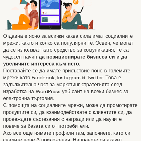
Отдавна е ясно за всички каква сила имат
социалните
мрежи
, както и колко са популярни те. Освен, че могат
да се използват като средство за комуникация, те са
чудесен начин
да позиционирате бизнеса си и да
увеличите интереса към него.
Постарайте се да имате присъствие поне в големите
мрежи като Facebook, Instagram и Twitter. Това е
задължителна част за маркетинг стратегията след
изработка на WordPress уеб сайт на всеки бизнес за
електронна търговия.
С помощта на социалните мрежи, може да промотирате
продуктите си, да взаимодействате с клиентите си, да
провеждате състезания с награди или да научите
повече за базата си от потребители.
Ако все още нямате профили там, започнете, като си
свалите поне 3 приложения. Направете си акаунт,