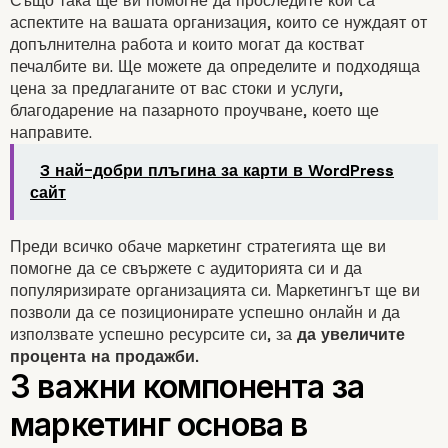
Защо е толкова важно
Също така ще ви помогне да проследите кои са
аспектите на вашата организация, които се нуждаят от
допълнителна работа и които могат да костват
разработите маркетин
печалбите ви. Ще можете да определите и подходяща
цена за предлаганите от вас стоки и услуги,
стратегия?
благодарение на пазарното проучване, което ще
направите.
3 най-добри плъгина за карти в WordPress
сайт
Преди всичко обаче
маркетинг
стратегията ще ви
помогне да се свържете с аудиторията си и да
популяризирате организацията си. Маркетингът ще ви
позволи да се позиционирате успешно онлайн и да
използвате успешно ресурсите си, за
да увеличите
процента на продажби.