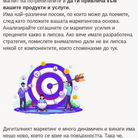
магнит на потребителите и
да ги привлича към
вашите продукти и услуги.
Имейл маркетинг
Има най-различни посоки, по които може да поемете,
след като положите вашата маркетингова основа.
Анализирайте сегашните си маркетинг усилия и
преценете какво в липсва. Ако вече имате разработена
стратегия, помислете внимателно дали не ви липсва
някой от компонентите, които споменахме до тук.
Дигиталният маркетинг е много динамичен и винаги има
нещо ново, което се крие на повърхността. Така че,