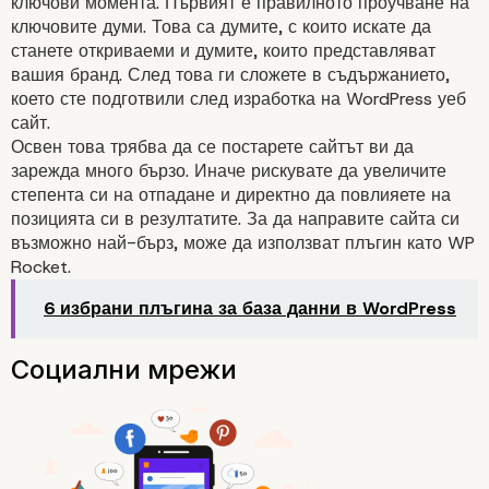
ключови момента. Първият е правилното проучване на
SEO оптимизация
ключовите думи
. Това са думите, с които искате да
станете откриваеми и думите, които представляват
вашия бранд. След това ги сложете в съдържанието,
което сте подготвили след изработка на WordPress уеб
сайт.
Освен това трябва да се постарете сайтът ви да
зарежда много бързо. Иначе рискувате да увеличите
степента си на отпадане
и директно да повлияете на
позицията си в резултатите. За да направите сайта си
възможно най-бърз, може да използват плъгин като
WP
Rocket.
6 избрани плъгина за база данни в WordPress