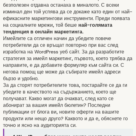
безполезен отдавна останаха в миналото. С всеки
изминал ден той успява да се докаже като един от най-
ефикасните маркетингови инструменти. Преди появата
на социалните мрежи, той беше
най-голямата
тенденция в онлайн маркетинга.
Имейлите са отличен начин да убедите повече
потребители да се връщат повторно при вас след
изработка на WordPress уеб сайт. За да разработите
стратегия за имейл маркетинг, първото, което трябва да
направите, е да добавите
формуляр
към сайта си. С
негова помощ ще може да събирате имейл адреси
бързо и удобно.
За да сторят потребителите това, постарайте се да ги
убедите в качеството на
съдържанието
, което ще
получават. Какво могат да очакват, след като се
абонират за вашия
имейл бюлетин
? Последни
публикации от
блога
ви, новите оферти на вашите
продукти или нещо друго? Каквото и да е, обяснете го
точно и ясно на аудиторията си.