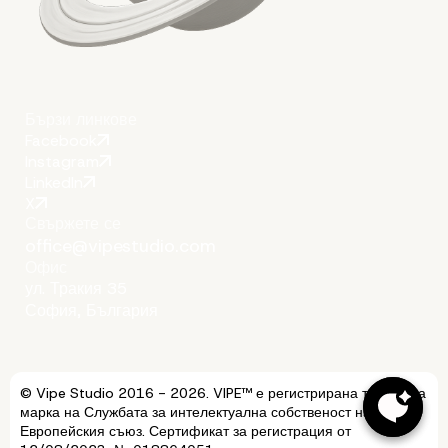
Бързи линкове
Facebook
Instagram
LinkedIn
X
Свържете се
office@vipestudio.com
Офис
ул. Тракия 35
София, България
© Vipe Studio 2016 - 2026. VIPE™ е регистрирана търговска
марка на Службата за интелектуална собственост на
Европейския съюз. Сертификат за регистрация от