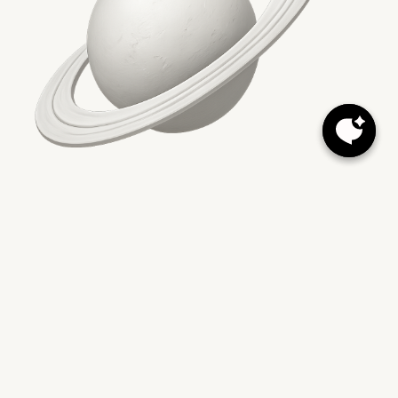
Още по темата
Бързи линкове
Facebook
Instagram
LinkedIn
X
Свържете се
office@vipestudio.com
Офис
ул. Тракия 35
София, България