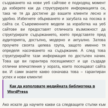
създаването на нови уеб сайтове е подходящ момент
да изберете как да структурирате информацията си,
така че тя да достигне до вашите клиенти лесно и
удобно. Избегнете объркването и загубата на посока в
сайта си. Съвременните модели за изработка на уеб
сайтове ви предоставят отличната възможност да
структурирате съдържанието, което представяте пред
2. ОПОЗНАВАНЕ НА КЛИЕ
аудиторията, достъпно, модерно и актуално. Затова
ПРИ ИЗРАБОТКАТА Н
проучете своята целева група, защото именно тя
САЙТОВЕ
определя насочването на съдържание. А след това
структурирайте тази информация по достъпен начин.
Това ще ви гарантира посещаемост и ще създаде
отлични впечатления у хората, които посещават сайта
ви. И сами знаете какво означава това – гарантиран
успех и нови клиенти!
Как да използвате медийната библиотека в
WordPress
Ако искате да научите какви са следващите стъпки към