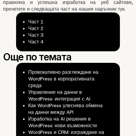
правилна и успешна изработка на уеб сайтове,
прочетете и
следващата част на нашия наръчник тук
.
Част 1
Част 2
Част 3
Част 4
Провокативно разглеждане на
WordPress в корпоративната
среда
Управление на данни в
WordPress: интеграция с AI
Как WordPress улеснява обмена
на данни между API
Изработка на AI решения в
WordPress: нови възможности
WordPress и CRM: изграждане на