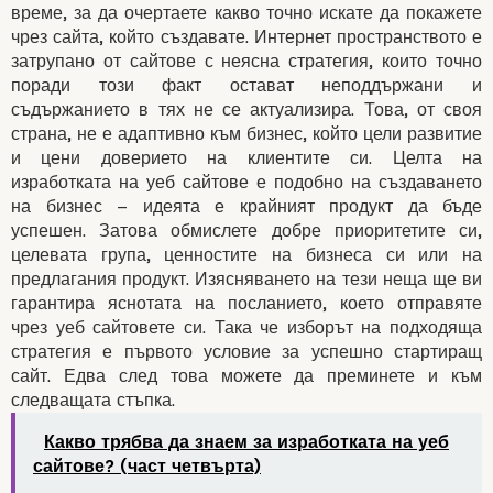
време, за да очертаете какво точно искате да покажете
чрез сайта, който създавате. Интернет пространството е
затрупано от сайтове с неясна стратегия, които точно
поради този факт остават неподдържани и
съдържанието в тях не се актуализира. Това, от своя
страна, не е адаптивно към бизнес, който цели развитие
и цени доверието на клиентите си. Целта на
изработката на уеб сайтове е подобно на създаването
на бизнес – идеята е крайният продукт да бъде
успешен. Затова обмислете добре приоритетите си,
1. ИЗБОР НА СТРАТЕГИ
целевата група, ценностите на бизнеса си или на
предлагания продукт. Изясняването на тези неща ще ви
ИЗРАБОТКА НА УЕБ САЙТО
гарантира яснотата на посланието, което отправяте
чрез уеб сайтовете си. Така че изборът на подходяща
стратегия е първото условие за успешно стартиращ
сайт. Едва след това можете да преминете и към
следващата стъпка.
Какво трябва да знаем за изработката на уеб
сайтове? (част четвърта)