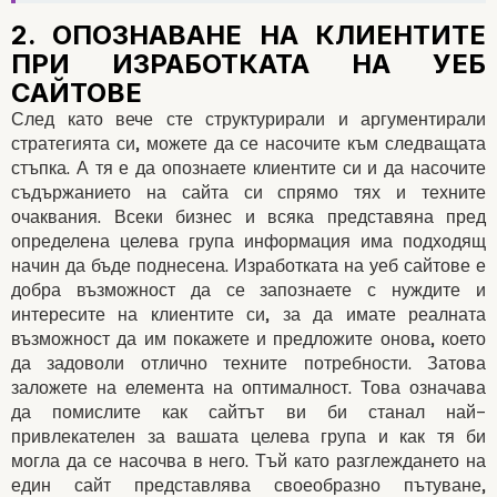
След като вече сте структурирали и аргументирали
стратегията си, можете да се насочите към следващата
стъпка. А тя е да опознаете клиентите си и да насочите
съдържанието на сайта си спрямо тях и техните
очаквания. Всеки бизнес и всяка представяна пред
определена целева група информация има подходящ
начин да бъде поднесена. Изработката на уеб сайтове е
добра възможност да се запознаете с нуждите и
интересите на клиентите си, за да имате реалната
възможност да им покажете и предложите онова, което
да задоволи отлично техните потребности. Затова
заложете на елемента на оптималност. Това означава
да помислите как сайтът ви би станал най-
привлекателен за вашата целева група и как тя би
могла да се насочва в него. Тъй като разглеждането на
един сайт представлява своеобразно пътуване,