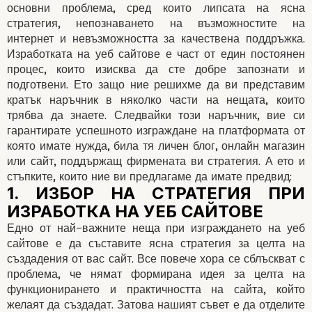
изграждането на уеб
основни проблема, сред които липсата на ясна
стратегия, непознаването на възможностите на
сайтове?
интернет и невъзможността за качествена поддръжка.
Изработката на уеб сайтове е част от един постоянен
процес, които изисква да сте добре запознати и
подготвени. Ето защо ние решихме да ви представим
кратък наръчник в няколко части на нещата, които
трябва да знаете. Следвайки този наръчник, вие си
гарантирате успешното изграждане на платформата от
която имате нужда, била тя личен блог, онлайн магазин
или сайт, поддържащ фирмената ви стратегия. А ето и
стъпките, които ние ви предлагаме да имате предвид:
Едно от най-важните неща при изграждането на уеб
сайтове е да съставите ясна стратегия за целта на
създадения от вас сайт. Все повече хора се сблъскват с
проблема, че нямат формирана идея за целта на
функционирането и практичността на сайта, който
желаят да създадат. Затова нашият съвет е да отделите