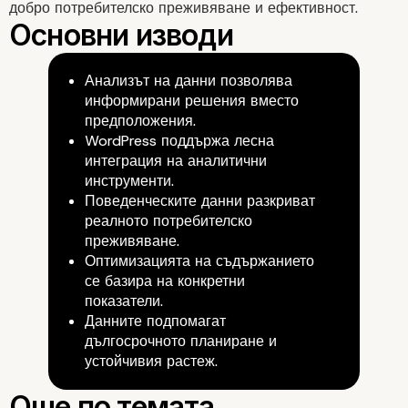
добро потребителско преживяване и ефективност.
Анализът на данни позволява
информирани решения вместо
предположения.
WordPress поддържа лесна
интеграция на аналитични
инструменти.
Вземане на решения н
Поведенческите данни разкриват
реалното потребителско
преживяване.
база данни
Оптимизацията на съдържанието
се базира на конкретни
показатели.
Данните подпомагат
дългосрочното планиране и
устойчивия растеж.