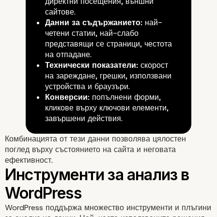
директни посещения, външни
сайтове.
Данни за съдържанието:
най-
Основни типове данни
четени статии, най-слабо
представящи се страници, честота
WordPress
на отпадане.
Технически показатели:
скорост
на зареждане, грешки, използвани
устройства и браузъри.
Конверсии:
попълнени форми,
кликове върху ключови елементи,
завършени действия.
Комбинацията от тези данни позволява цялостен
поглед върху състоянието на сайта и неговата
ефективност.
WordPress поддържа множество инструменти и плъгини