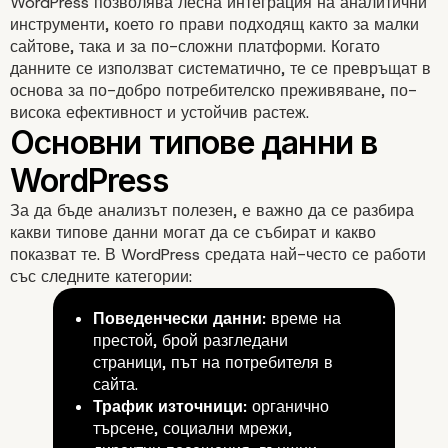
Въведение: ролята на
WordPress позволява лесна интеграция на аналитични
инструменти, което го прави подходящ както за малки
данните в оптимизаци
сайтове, така и за по-сложни платформи. Когато
данните се използват систематично, те се превръщат в
основа за по-добро потребителско преживяване, по-
висока ефективност и устойчив растеж.
За да бъде анализът полезен, е важно да се разбира
какви типове данни могат да се събират и какво
показват те. В WordPress средата най-често се работи
със следните категории:
Поведенчески данни:
време на
престой, брой разгледани
страници, път на потребителя в
сайта.
Трафик източници:
органично
търсене, социални мрежи,