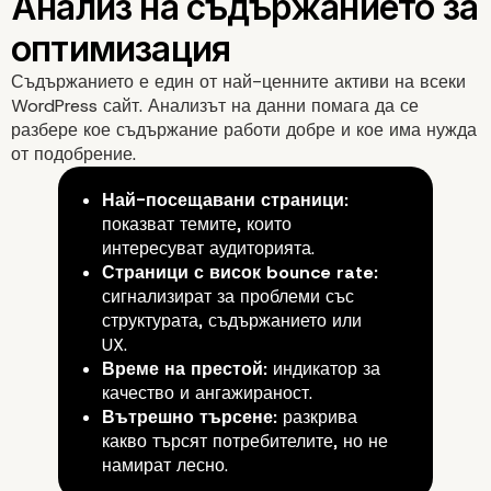
Инструменти за анализ
WordPress
Съдържанието е един от най-ценните активи на всеки
WordPress сайт. Анализът на данни помага да се
разбере кое съдържание работи добре и кое има нужда
от подобрение.
Най-посещавани страници:
показват темите, които
интересуват аудиторията.
Страници с висок bounce rate:
сигнализират за проблеми със
структурата, съдържанието или
UX.
Време на престой:
индикатор за
качество и ангажираност.
Вътрешно търсене:
разкрива
какво търсят потребителите, но не
намират лесно.