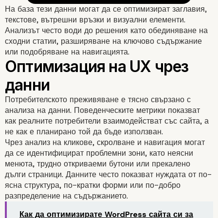
На база тези данни могат да се оптимизират заглавия,
текстове, вътрешни връзки и визуални елементи.
Анализът често води до решения като обединяване на
сходни статии, разширяване на ключово съдържание
или подобряване на навигацията.
Потребителското преживяване е тясно свързано с
Анализ на съдържание
анализа на данни. Поведенческите метрики показват
как реалните потребители взаимодействат със сайта, а
оптимизация
не как е планирано той да бъде използван.
Чрез анализ на кликове, скролване и навигация могат
да се идентифицират проблемни зони, като неясни
менюта, трудно откриваеми бутони или прекалено
дълги страници. Данните често показват нуждата от по-
ясна структура, по-кратки форми или по-добро
разпределение на съдържанието.
Как да оптимизирате WordPress сайта си за