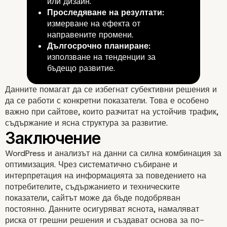
или дизайн.
Проследяване на резултати:
Оптимизация на UX чр
измерване на ефекта от
направените промени.
Дългосрочно планиране:
данни
използване на тенденции за
бъдещо развитие.
Данните помагат да се избегнат субективни решения и
да се работи с конкретни показатели. Това е особено
важно при сайтове, които разчитат на устойчив трафик,
съдържание и ясна структура за развитие.
WordPress и анализът на данни са силна комбинация за
оптимизация. Чрез систематично събиране и
интерпретация на информацията за поведението на
потребителите, съдържанието и техническите
показатели, сайтът може да бъде подобряван
постоянно. Данните осигуряват яснота, намаляват
риска от грешни решения и създават основа за по-