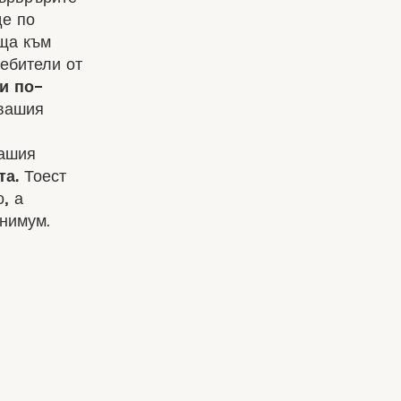
де по
аща към
ребители от
и по-
 вашия
вашия
та.
Тоест
, а
нимум.