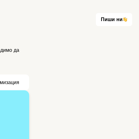
Пиши ни
Пиши ни
димо да
мизация