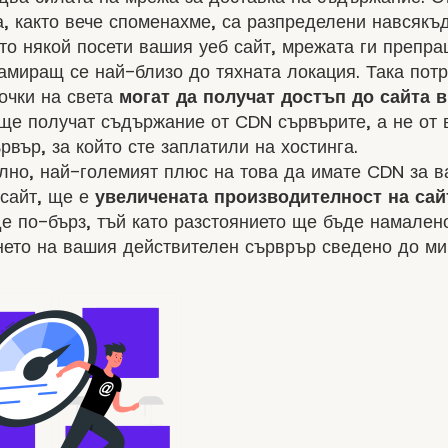
, както вече споменахме, са разпределени навсякъ
ато някой посети вашия уеб сайт, мрежата ги препр
амиращ се най-близо до тяхната локация. Така пот
очки на света
могат да получат достъп до сайта в
ще получат съдържание от CDN сървърите, а не от
рвър, за който сте заплатили на хостинга.
лно, най-големият плюс на това да имате CDN за 
 сайт, ще е
увеличената производителност на сай
е по-бърз, тъй като разстоянието ще бъде намалено
нето на вашия действителен сърврър сведено до ми