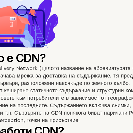
livery Network (цялото название на абревиатурата
начава
мрежа за доставка на съдържание.
Тя пред
ървъри, разположени навсякъде по земното кълбо.
т кеширано статичното съдържание и структурни ко
товете към потребителите в зависимост от географс
ние на последните. Съдържанието включва снимки,
 и т.н. Сървърите на CDN понякога биват наричани 
perception, точки на присъствие.