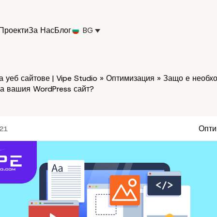
Проекти
За Нас
Блог
BG
 уеб сайтове | Vipe Studio
»
Оптимизация
»
Защо е необхо
а вашия WordPress сайт?
Опти
021