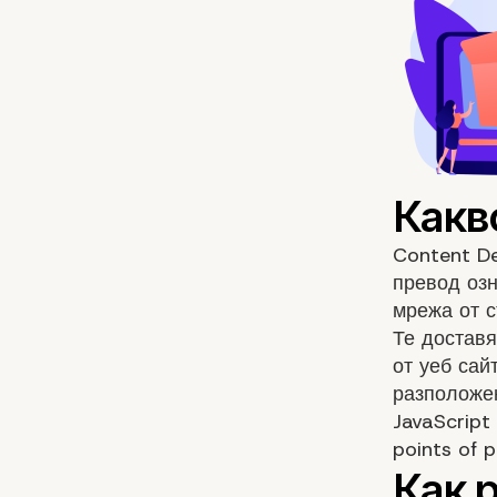
Content De
превод оз
мрежа от с
Те доставя
от уеб сай
разположе
JavaScript
points of 