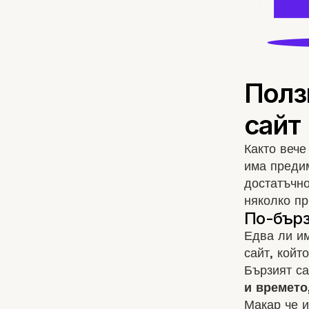
Както вече
има предим
достатъчн
няколко пр
Едва ли им
сайт, койт
Бързият с
и времето
Макар че и