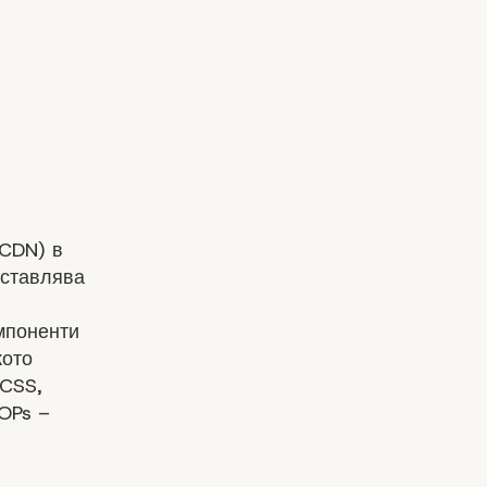
 CDN) в
ставлява
мпоненти
кото
 CSS,
POPs –