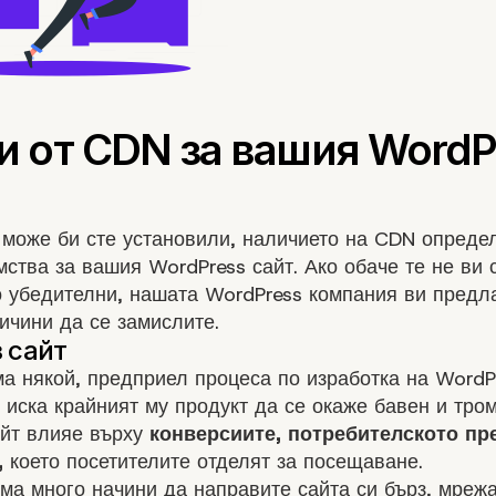
 може би сте установили, наличието на CDN опреде
ства за вашия WordPress сайт. Ако обаче те не ви 
о убедителни, нашата WordPress компания ви предл
ичини да се замислите.
а някой, предприел процеса по изработка на WordP
о иска крайният му продукт да се окаже бавен и тром
айт влияе върху
конверсиите, потребителското п
,
което посетителите отделят за посещаване.
ма много начини да направите сайта си бърз, мрежа