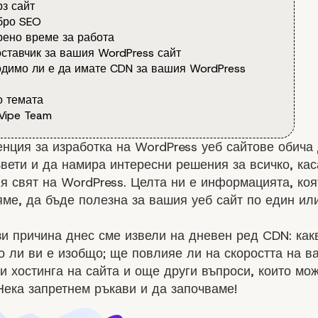
з сайт
бро SEO
ено време за работа
ставчик за вашия WordPress сайт
димо ли е да имате CDN за вашия WordPress
 темата
Vipe Team
нция за изработка на WordPress уеб сайтове обича
вети и да намира интересни решения за всичко, ка
 свят на WordPress. Целта ни е информацията, коя
ме, да бъде полезна за вашия уеб сайт по един ил
и причина днес сме извели на дневен ред CDN: какв
 ли ви е изобщо; ще повлияе ли на скоростта на в
и хостинга на сайта и още други въпроси, които мож
Нека запретнем ръкави и да започваме!