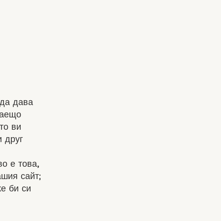
 да дава
саещо
то ви
и друг
о е това,
ашия сайт;
е би си