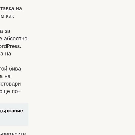
тавка на
им как
а за
е абсолтно
rdPress.
та на
той бива
а на
ретовари
 още по-
ъдържание
Сърврърите