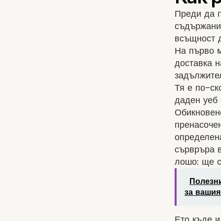
Преди да 
съдържание
всъщност д
На първо м
доставка 
задължител
Тя е по-ск
даден уеб 
Обикновено
пренасочен
определена
сървръра в
лошо: ще с
Полезни
за вашия
Ето къде и