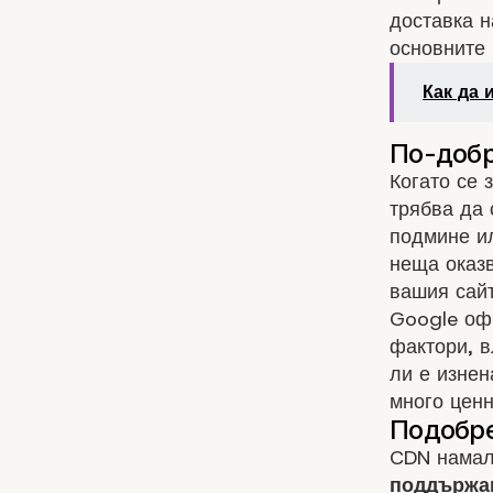
доставка н
основните 
Как да
Когато се 
трябва да 
подмине ил
неща оказв
вашия сайт
Google оф
фактори, 
ли е изнен
много ценн
CDN намаля
поддържан