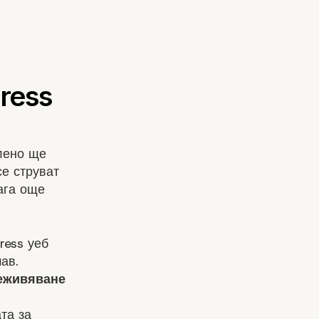
лено ще
се струват
ага още
ress уеб
ав.
реживяване
та за