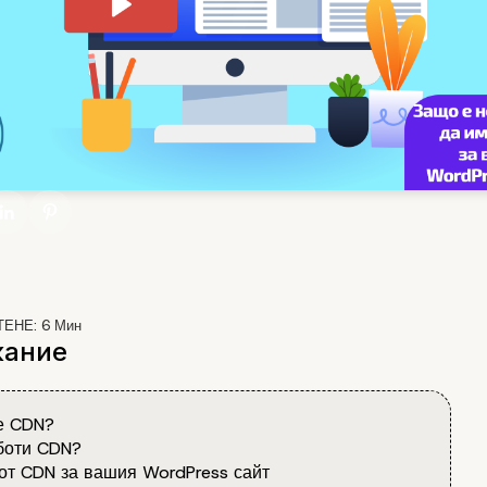
ТЕНЕ:
6
Мин
ание
е CDN?
боти CDN?
от CDN за вашия WordPress сайт