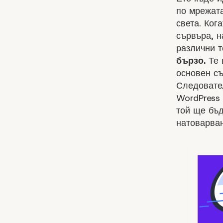
по мрежата
света. Ког
сървъра, н
различни т
бързо.
Те 
основен съ
Следовате
WordPress
той ще бъд
натоварва