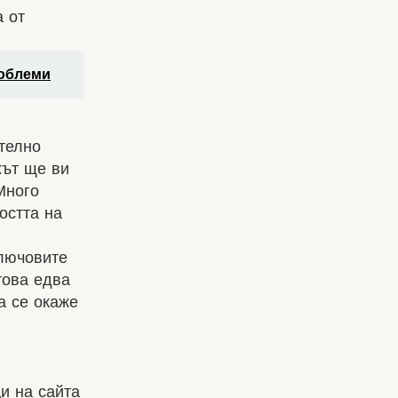
а от
роблеми
ително
хът ще ви
Много
остта на
лючовите
ова едва
а се окаже
и на сайта