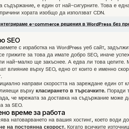
а съдържание, е един от най-сигурните. Това е едн
причини хората изобщо да използват CDN.
 интегрираме e-commerce решения в WordPress без п
заемете с изработка на WordPress уеб сайт, задълж
се грижите за това да имате добро SEO, иначе успе
и най-малко ще закъснее. А едва ли това целите. 
ат влияние върху SEO, едно от които е именно скор
.
ициално направи скоростта на зареждане един от к
влияещи върху
класирането в търсачките.
Поради т
ада, че мрежата за доставка на съдържание може д
а за SEO.
ва натоварването на вашия хостинг, което води до
е на постоянна скорост.
Когато всичките източниц