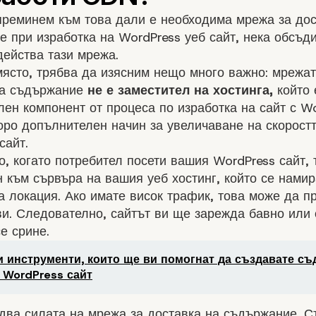
преминем към това дали е необходима мрежа за дос
 при изработка на WordPress уеб сайт, нека обсъд
ейства тази мрежа.
ясто, трябва да изясним нещо много важно: мрежат
на съдържание
не е заместител на хостинга,
който 
ен компонент от процеса по изработка на сайт с Wo
оро допълнителен начин за увеличаване на скорост
сайт.
, когато потребител посети вашия WordPress сайт, 
 към сървъра на вашия уеб хостинг, който се намир
 локация. Ако имате висок трафик, това може да п
и. Следователно, сайтът ви ще зарежда бавно или
е срине.
 инструменти, които ще ви помогнат да създавате с
 WordPress сайт
два силата на мрежа за доставка на съдържание. 