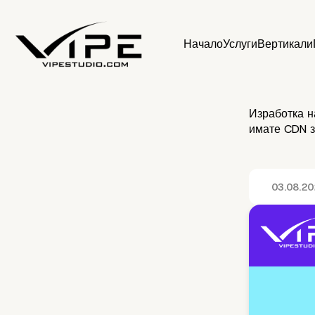
Начало
Услуги
Вертикали
Изработка на
имате CDN з
03.08.2