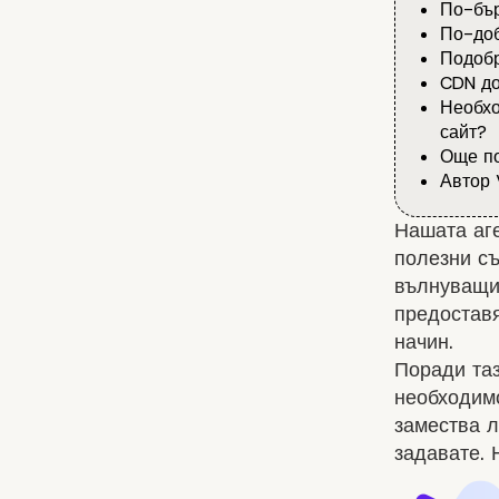
По-бър
По-до
Подобр
CDN до
Необхо
сайт?
Още по
Автор 
Нашата аге
полезни съ
вълнуващия
предоставя
начин.
Поради таз
необходимо
замества л
задавате. 