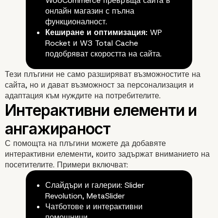
WooCommerce превръща сайта в
Как плъгините промен
онлайн магазин с пълна
функционалност.
Кеширане и оптимизация:
WP
функционалността на 
Rocket и W3 Total Cache
подобряват скоростта на сайта.
Тези плъгини не само разширяват възможностите на
сайта, но и дават възможност за персонализация и
адаптация към нуждите на потребителите.
С помощта на плъгини можете да добавяте
интерактивни елементи, които задържат вниманието на
посетителите. Примери включват:
Слайдъри и галерии: Slider
Revolution, MetaSlider
Чатботове и интерактивни
помощници