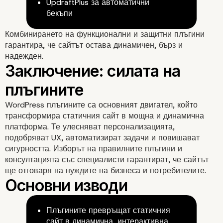
Автоматизация и
UpdraftPlus за автоматични
бекъпи
интелигентни решения
Комбинирането на функционални и защитни плъгини
гарантира, че сайтът остава динамичен, бърз и
надежден.
WordPress плъгините са основният двигател, който
трансформира статичния сайт в мощна и динамична
платформа. Те улесняват персонализацията,
подобряват UX, автоматизират задачи и повишават
сигурността. Изборът на правилните плъгини и
консултацията със специалисти гарантират, че сайтът
ще отговаря на нуждите на бизнеса и потребителите.
Плъгините превръщат статичния
сайт в динамична, интерактивна