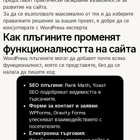
предоставят практически безкрайни възможности за
развитие на сайта.
За да се възползвате максимално от тях и да изберете
Въведение: плъгините 
правилните решения за вашия проект, е добре да се
консултирате с
WordPress експерти
.
двигател на иновацият
WordPress плъгините могат да добавят почти всяка
функционалност, която си представяте, без да се
налага да пишете код:
SEO плъгини:
Rank Math, Yoast
SEO подобряват видимостта в
търсачките.
Форми за контакт и заявки:
WPForms, Gravity Forms
улесняват взаимодействието с
посетителите.
Електронна търговия: