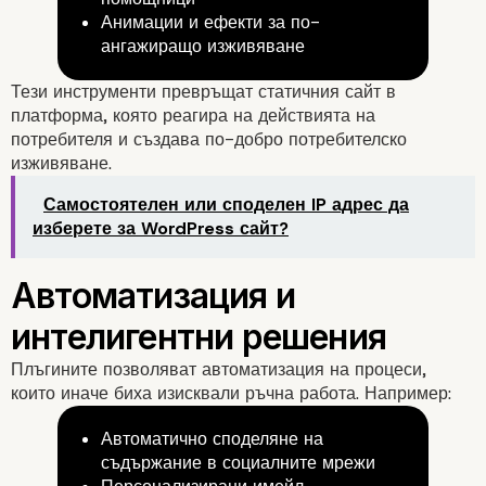
Анимации и ефекти за по-
ангажиращо изживяване
Тези инструменти превръщат статичния сайт в
платформа, която реагира на действията на
потребителя и създава по-добро потребителско
изживяване.
Самостоятелен или споделен IP адрес да
изберете за WordPress сайт?
Интерактивни елемент
ангажираност
Плъгините позволяват автоматизация на процеси,
които иначе биха изисквали ръчна работа. Например:
Автоматично споделяне на
съдържание в социалните мрежи