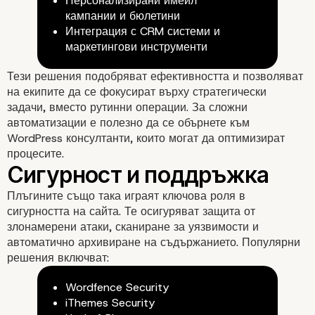
Персонализирани имейл
кампании и бюлетини
Интеграция с CRM системи и
маркетингови инструменти
Тези решения подобряват ефективността и позволяват
на екипите да се фокусират върху стратегически
задачи, вместо рутинни операции. За сложни
автоматизации е полезно да се обърнете към
WordPress консултанти
, които могат да оптимизират
процесите.
Плъгините също така играят ключова роля в
сигурността на сайта. Те осигуряват защита от
злонамерени атаки, сканиране за уязвимости и
автоматично архивиране на съдържанието. Популярни
решения включват:
Wordfence Security
iThemes Security