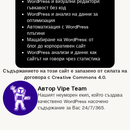
WordPress и визуални редактори:
гъвкавост без код
WordPress и анализ на данни за
Заключение: силата н
оптимизация
Автоматизация с WordPress
плъгините
плъгини
Мащабиране на WordPress: от
блог до корпоративен сайт
WordPress анализи и данни: как
сайтът ни говори чрез статистика
Съдържанието на
този сайт
е запазено от силата на
договора с
Creative Commons 4.0.
Нашият неуморен екип, който създава
Основни изводи
качествено WordPress насочено
съдържание за Вас 24/7/365.