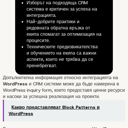
Изборът на подходяща CRM
система е критичен за успеха на
интеграцията.
Най-добрите практики и
Най-добри практики за рабо
редовната обратна връзка от
екипа спомагат за оптимизация на
интегрирани системи
процесите.
Техническите предизвикателства
и обучението на екипа са важни
аспекти, които не трябва да се
пренебрегват.
Допълнителна информация относно интеграцията на
WordPress
и CRM системи може да бъде намерена в
WordPress inquiry form
, което предоставя ценни ресурси
и насоки за успешна реализация на проекти.
Какво представляват Block Patterns в
WordPress