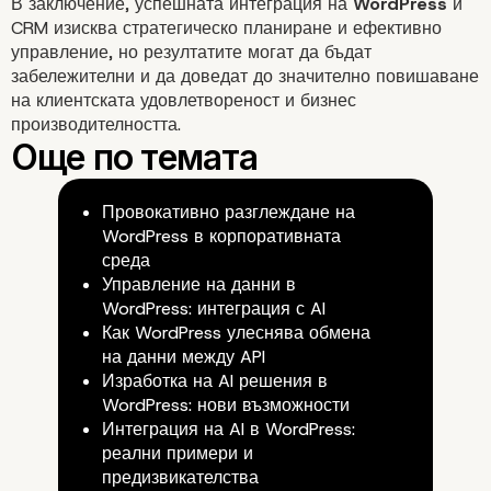
В заключение, успешната интеграция на
WordPress
и
CRM изисква стратегическо планиране и ефективно
управление, но резултатите могат да бъдат
забележителни и да доведат до значително повишаване
на клиентската удовлетвореност и бизнес
производителността.
Провокативно разглеждане на
WordPress в корпоративната
Заключение: Стратегическа
среда
Управление на данни в
интеграция за устойчив усп
WordPress: интеграция с AI
Как WordPress улеснява обмена
на данни между API
Изработка на AI решения в
WordPress: нови възможности
Интеграция на AI в WordPress:
реални примери и
предизвикателства