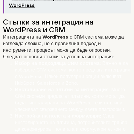
WordPress
Интеграцията на
WordPress
с CRM система може да
изглежда сложна, но с правилния подход и
инструменти, процесът може да бъде опростен.
Следват основни стъпки за успешна интеграция:
Избор на подходяща CRM система:
Важно е да
изберете CRM система, която предлага интеграция
с WordPress. Някои популярни опции включват
HubSpot, Salesforce и Zoho.
Инсталиране на плъгин за интеграция:
Много
CRM системи предлагат плъгини, които могат да
бъдат инсталирани на WordPress. Тези плъгини
улесняват свързването между двете платформи.
Настройка на полета и формуляри:
След
инсталирането на плъгина, потребителите трябва
да конфигурират полетата и формулярите, които