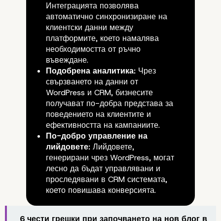
Интеграцията позволява
автоматично синхронизиране на
клиентски данни между
платформите, което намалява
необходимостта от ръчно
въвеждане.
Подобрена аналитика:
Чрез
свързването на данни от
WordPress и CRM, бизнесите
получават по-добра представа за
поведението на клиентите и
ефективността на кампаниите.
По-добро управление на
лийдовете:
Лийдовете,
генерирани чрез WordPress, могат
лесно да бъдат управлявани и
Интеграция на WordPress и 
проследявани в CRM системата,
Основни предимства
което повишава конверсията.
6 чести грешки при започването на нов блог в