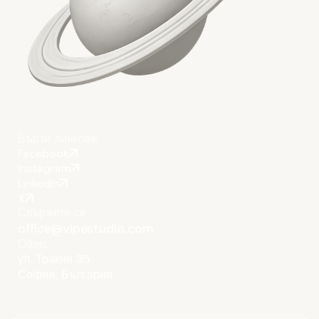
Бързи линкове
Facebook
Instagram
LinkedIn
X
Свържете се
office@vipestudio.com
Офис
ул. Тракия 35
София, България