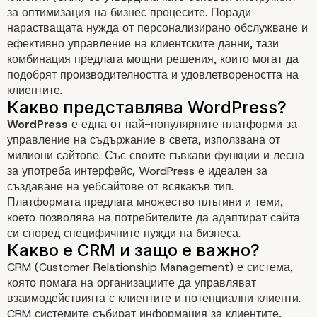
за оптимизация на бизнес процесите. Поради
нарастващата нужда от персонализирано обслужване и
ефективно управление на клиентските данни, тази
комбинация предлага мощни решения, които могат да
подобрят производителността и удовлетвореността на
клиентите.
WordPress и CRM:
WordPress
е една от най-популярните платформи за
изграждане на устойч
управление на съдържание в света, използвана от
милиони сайтове. Със своите гъвкави функции и лесна
решения
за употреба интерфейс, WordPress е идеален за
създаване на уебсайтове от всякакъв тип.
Платформата предлага множество плъгини и теми,
което позволява на потребителите да адаптират сайта
си според специфичните нужди на бизнеса.
CRM (Customer Relationship Management) е система,
която помага на организациите да управляват
взаимодействията с клиентите и потенциални клиенти.
CRM системите събират информация за клиентите,