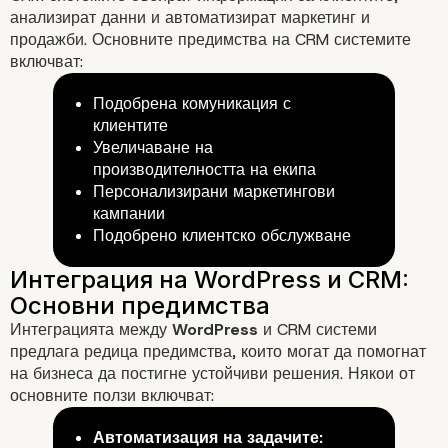
анализират данни и автоматизират маркетинг и
продажби. Основните предимства на CRM системите
включват:
Какво представлява WordPr
Подобрена комуникация с
клиентите
Увеличаване на
производителността на екипа
Персонализирани маркетингови
кампании
Подобрено клиентско обслужване
Какво е CRM и защо е важно
Интеграцията между
WordPress
и CRM системи
предлага редица предимства, които могат да помогнат
на бизнеса да постигне устойчиви решения. Някои от
основните ползи включват:
Автоматизация на задачите: