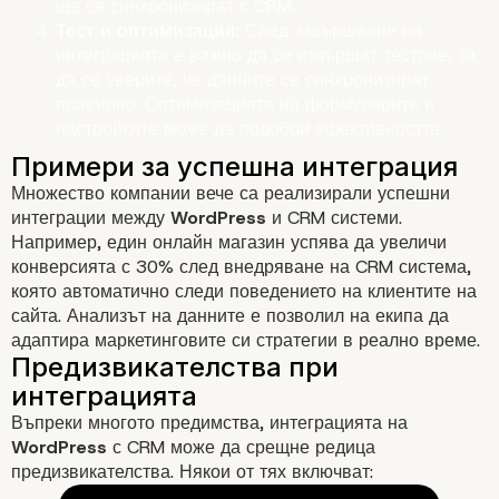
ще се синхронизират с CRM.
Тест и оптимизация:
След завършване на
интеграцията е важно да се извършат тестове, за
да се уверите, че данните се синхронизират
правилно. Оптимизацията на формулярите и
настройките може да подобри ефективността.
Множество компании вече са реализирали успешни
интеграции между
WordPress
и CRM системи.
Например, един онлайн магазин успява да увеличи
конверсията с 30% след внедряване на CRM система,
която автоматично следи поведението на клиентите на
сайта. Анализът на данните е позволил на екипа да
адаптира маркетинговите си стратегии в реално време.
Стъпки за интеграция на
WordPress и CRM
Въпреки многото предимства, интеграцията на
WordPress
с CRM може да срещне редица
предизвикателства. Някои от тях включват: