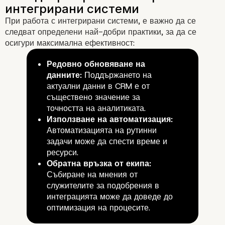
При работа с интегрирани системи, е важно да се
следват определени най-добри практики, за да се
Примери за успешна интегр
осигури максимална ефективност:
Редовно обновяване на
данните:
Поддържането на
актуални данни в CRM е от
съществено значение за
точността на аналитиката.
Използване на автоматизация:
Автоматизацията на рутинни
задачи може да спести време и
Предизвикателства при
ресурси.
интеграцията
Обратна връзка от екипа:
Събиране на мнения от
служителите за подобрения в
интеграцията може да доведе до
оптимизация на процесите.