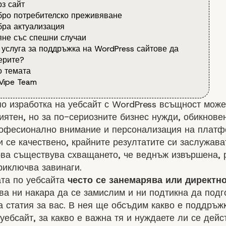
з сайт
ро потребителско преживяване
ра актуализация
не със спешни случаи
 услуга за поддръжка на WordPress сайтове да
ерите?
 темата
Vipe Team
о изработка на уебсайт с WordPress всъщност може
иятен, но за по-сериозните бизнес нужди, обикнове
рофесионално внимание и персонализация на платф
 се качествено, крайните резултатите си заслужават
ова съществува схващането, че веднъж извършена, 
риключва завинаги.
та по уебсайта
често се занемарява или директно
а ни накара да се замислим и ни подтикна да подг
 статия за вас. В нея ще обсъдим какво е поддръж
уебсайт, за какво е важна тя и нуждаете ли се дейс