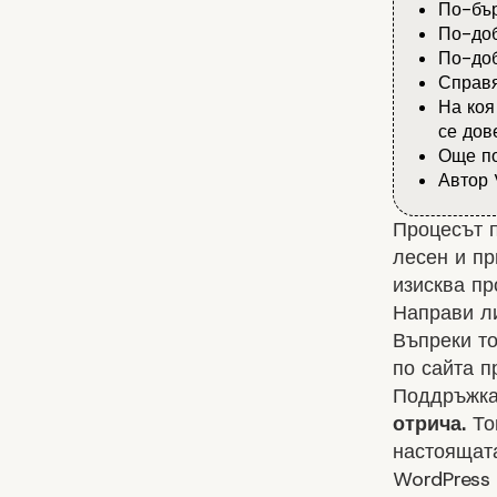
По-бър
По-доб
По-доб
Справя
На коя
се дов
Още по
Автор 
Процесът п
лесен и пр
изисква п
Направи ли
Въпреки т
по сайта п
Поддръжка
отрича.
Тов
настоящата
WordPress 