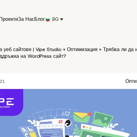
Проекти
За Нас
Блог
BG
 уеб сайтове | Vipe Studio
»
Оптимизация
»
Трябва ли да 
оддръжка на WordPress сайт?
Опти
021