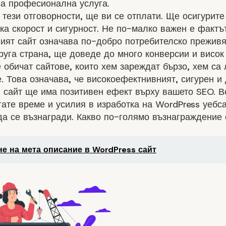
на професионална услуга.
 тези отговорности, ще ви се отплати. Ще осигурите
ка скорост и сигурност. Не по-малко важен е фактъ
ият сайт означава
по-добро потребителско преживя
друга страна, ще доведе до много конверсии и висок
 обичат сайтове, които хем зареждат бързо, хем са 
. Това означава, че високоефектнивният, сигурен и
сайт ще има позитивен ефект върху вашето SEO. Вс
гате време и усилия в изработка на WordPress уебса
да се възнагради. Какво по-голямо възнаграждение
е на мета описание в WordPress сайт