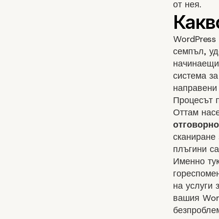
от нея.
WordPress 
семпъл, уд
начинаещи,
система за
направени 
Процесът п
Оттам нас
отговорно
сканиране 
плъгини са
Именно ту
гореспомен
на услуги 
вашия Word
безпроблем