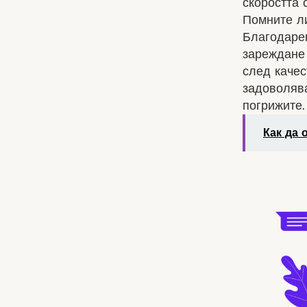
скоростта 
Помните ли
Благодарен
зареждане 
след качес
задоволява
погрижите.
Как да 