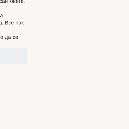
сайтовете.
на
. Все пак
о да се