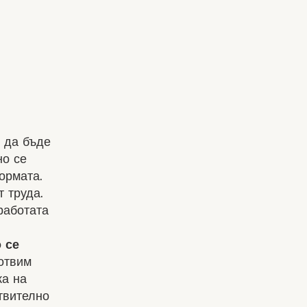
 да бъде
но се
ормата.
 труда.
работата
 се
отвим
ка на
твително