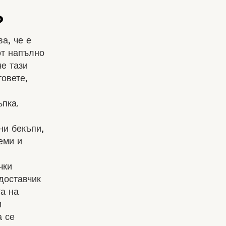
а, че е
от напълно
е тази
овете,
ъпка.
ни бекъпи,
еми и
чки
доставчик
та на
и
а се