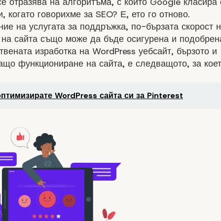
се отразява на алгоритъма, с който Google класира 
, когато говорихме за SEO? Е, ето го отново.
ие на услугата за поддръжка, по-бързата скорост 
на сайта също може да бъде осигурена и подобрена
твената изработка на WordPress уебсайт, бързото и
що функциониране на сайта, е следващото, за коет
оптимизирате WordPress сайта си за Pinterest