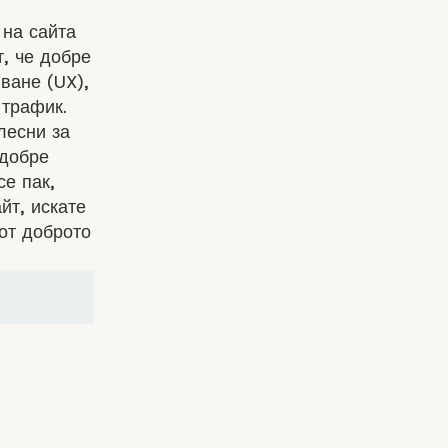
 на сайта
т, че добре
ване (UX),
 трафик.
лесни за
 добре
е пак,
йт, искате
 от
доброто