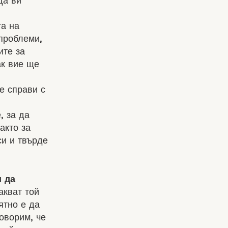
да ви
та на
 проблеми,
ите за
ак вие ще
е справи с
, за да
акто за
си и твърде
и да
акват той
ятно е да
оворим, че