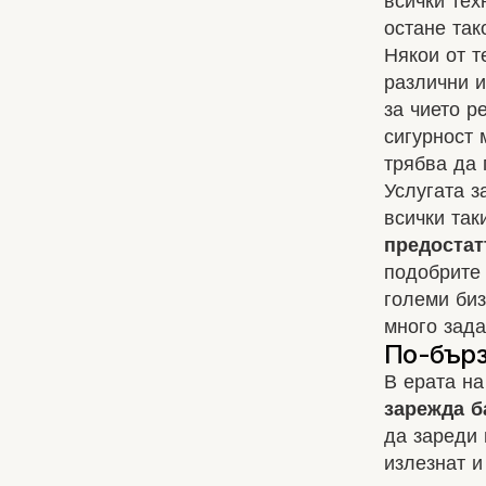
всички тех
остане так
Някои от т
различни и
за чието р
сигурност 
трябва да 
Услугата з
всички так
предостат
подобрите 
големи биз
много зада
В ерата н
зарежда б
да зареди 
излезнат и