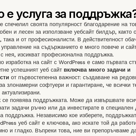
е спечелил своята популярност благодарение на тов
обен и лесен за използване уебсайт билдър, както 
 така и от професионалисти. В действителност обач
 управление на съдържанието е много повече и сайт
с нея, изсикват професионална поддръжка.
о изработка на сайт с WordPress е само първата ст
етне успешният уеб сайт
включва много задачи и
сти
от първостепенна важност: създаване на редов
за злонамерни софтуери и гарантиране, че всички т
 актуализирани.
к се появява поддръжката. Може да извършвате вси
ати задачи ръчно или да инвестирате в специален 
за поддръжка. Независимо кое изберете, поддръжка
Press уеб сайт е ключова, ако искате той да работ
но и гладко. Въпреки това, ние ви препоръчваме д