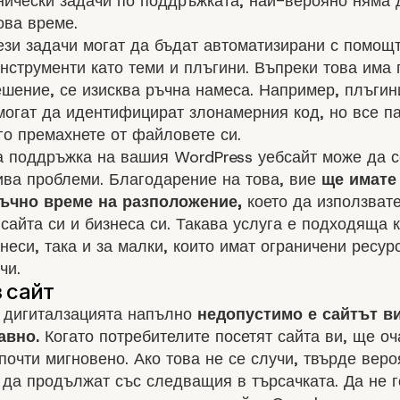
нически задачи по поддръжката, най-верояно няма 
ова време.
ези задачи могат да бъдат автоматизирани с помощ
нструменти като теми и плъгини. Въпреки това има
ешение, се изисква ръчна намеса. Например, плъгин
могат да идентифицират злонамерния код, но все п
го премахнете от файловете си.
а поддръжка на вашия WordPress уебсайт може да с
ива проблеми. Благодарение на това, вие
ще имате
ъчно време на разположение,
което да използвате
сайта си и бизнеса си. Такава услуга е подходяща к
неси, така и за малки, които имат ограничени ресур
чи.
а дигиталзацията напълно
недопустимо е сайтът в
авно.
Когато потребителите посетят сайта ви, ще оч
почти мигновено. Ако това не се случи, твърде веро
 да продължат със следващия в търсачката. Да не г