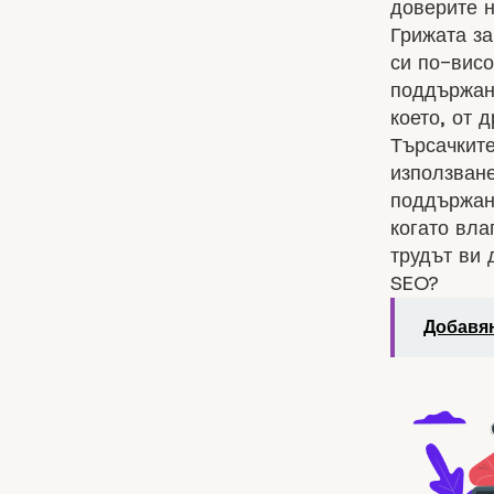
доверите 
Грижата за
си по-висо
поддържан
което, от 
Търсачките
използване
поддържан 
когато вла
трудът ви 
SEO?
Добавян