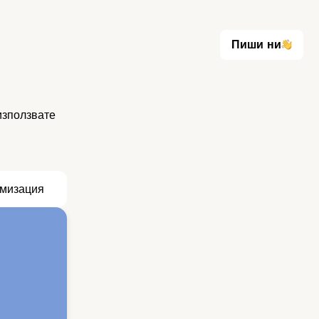
Пиши ни
Пиши ни
използвате
мизация