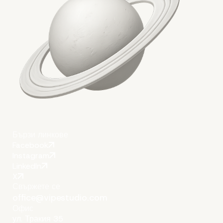
Бързи линкове
Facebook
Instagram
LinkedIn
X
Свържете се
office@vipestudio.com
Офис
ул. Тракия 35