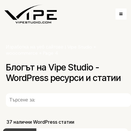
Изработка на уеб сайтове | Vipe Studio
»
woocommerce
»
Page 4
Блогът на Vipe Studio -
WordPress ресурси и статии
37 налични WordPress статии