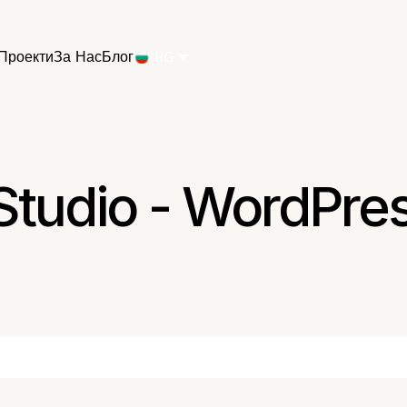
Проекти
За Нас
Блог
BG
Studio - WordPre