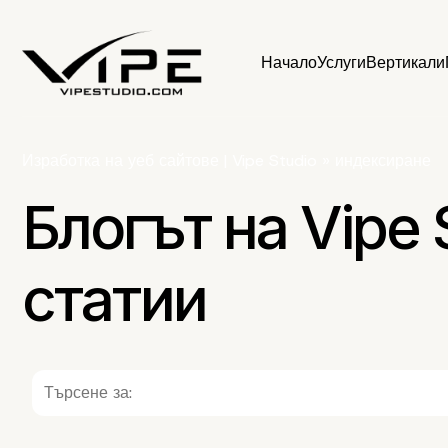
Начало
Услуги
Вертикали
Изработка на уеб сайтове | Vipe Studio
»
индексиране
Блогът на Vipe 
статии