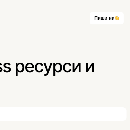
Пиши ни
Пиши ни
ss ресурси и