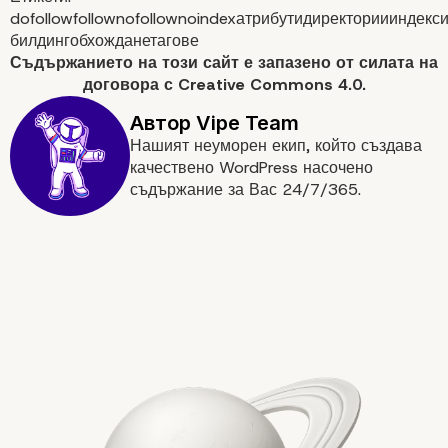
dofollow
follow
nofollow
noindex
атрибути
директории
индекс
билдинг
обхождане
тагове
Съдържанието на
този сайт
е запазено от силата на
договора с
Creative Commons 4.0.
Нашият неуморен екип, който създава
качествено WordPress насочено
съдържание за Вас 24/7/365.