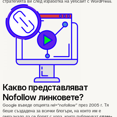
стратегията ви след изработка на уебсайт с WordPress.
Google въведе опцията rel=“nofollow” през 2005 г. Тя
беше създадена за всички блогъри, на които им е
омръзнало да се борят с хора, които публикуват
спам-