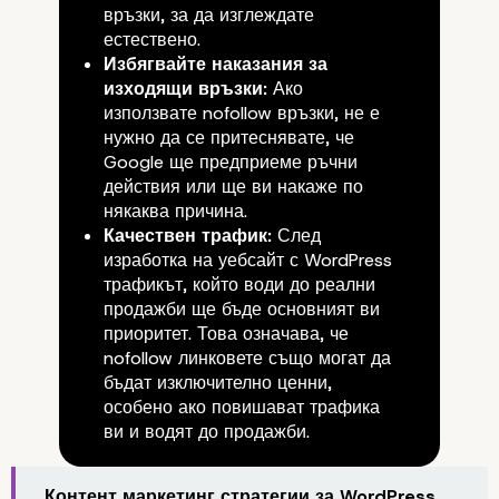
връзки, за да изглеждате
естествено.
Избягвайте наказания за
изходящи връзки:
Ако
използвате nofollow връзки, не е
нужно да се притеснявате, че
Google ще предприеме ръчни
действия или ще ви накаже по
някаква причина.
Качествен трафик:
След
изработка на уебсайт с WordPress
Обхождане, индексира
трафикът
, който води до реални
продажби ще бъде основният ви
класиране
приоритет. Това означава, че
nofollow линковете също могат да
бъдат изключително ценни,
особено ако повишават
трафика
ви и водят до продажби.
Контент маркетинг стратегии за WordPress