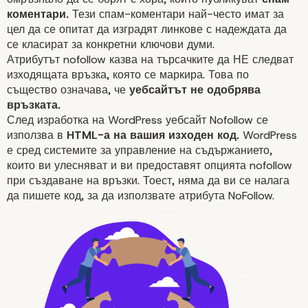
коментари.
Тези спам-коментари най-често имат за
цел да се опитат да изградят линкове с надеждата да
се класират за конкретни ключови думи.
Атрибутът nofollow казва на търсачките да НЕ следват
изходящата връзка, която се маркира. Това по
същество означава, че
уебсайтът не одобрява
връзката.
След изработка на WordPress уебсайт Nofollow се
използва в
HTML-а на вашия изходен код.
WordPress
е сред системите за управление на
съдържанието
,
които ви улесняват и ви предоставят опцията nofollow
при създаване на връзки. Тоест, няма да ви се налага
да пишете код, за да използвате атрибута NoFollow.
Какво представляват