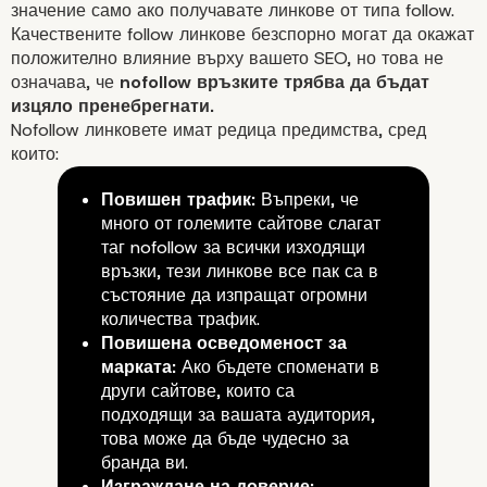
значение само ако получавате линкове от типа follow.
Качествените follow линкове безспорно могат да окажат
положително влияние върху вашето SEO, но това не
означава, че
nofollow връзките трябва да бъдат
изцяло пренебрегнати.
Nofollow линковете имат редица предимства, сред
които:
Повишен трафик:
Въпреки, че
много от големите сайтове слагат
таг nofollow за всички изходящи
връзки, тези линкове все пак са в
състояние да изпращат огромни
количества
трафик
.
Мета маркерът Noindex
Повишена осведоменост за
марката:
Ако бъдете споменати в
други сайтове, които са
подходящи за вашата аудитория,
това може да бъде чудесно за
бранда ви.
Изграждане на доверие: