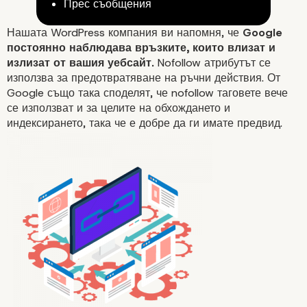
изходящи връзки
Прес съобщения
Нашата WordPress компания ви напомня, че
Google
постоянно наблюдава връзките, които влизат и
излизат от вашия уебсайт.
Nofollow атрибутът се
използва за предотвратяване на ръчни действия. От
Google също така споделят, че nofollow таговете вече
се използват и за целите на обхождането и
индексирането, така че е добре да ги имате предвид.