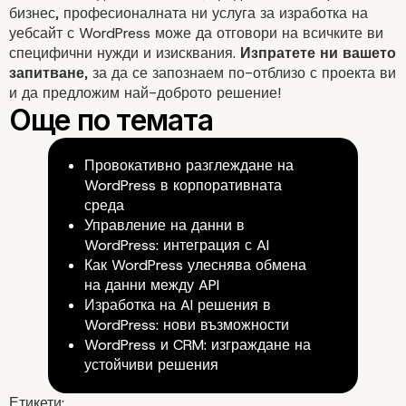
бизнес, професионалната ни услуга за
изработка на
връзките за линк билд
уебсайт с WordPress
може да отговори на всичките ви
специфични нужди и изисквания.
Изпратете ни вашето
запитване
, за да се запознаем по-отблизо с проекта ви
и да предложим най-доброто решение!
Провокативно разглеждане на
WordPress в корпоративната
среда
Управление на данни в
WordPress: интеграция с AI
Как WordPress улеснява обмена
на данни между API
Изработка на AI решения в
WordPress: нови възможности
WordPress и CRM: изграждане на
устойчиви решения
Етикети: