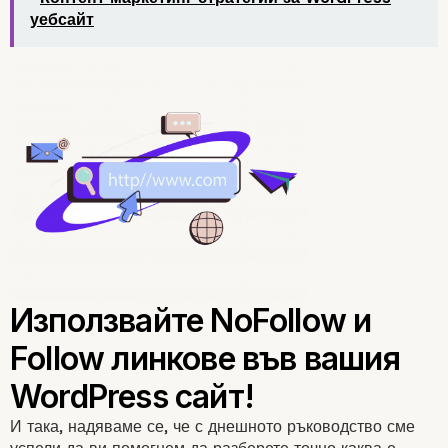
уебсайт
И така, надяваме се, че с днешното ръководство сме