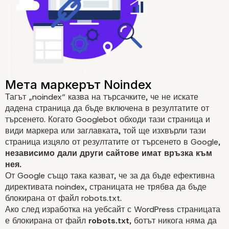
Тагът „noindex“ казва на търсачките, че не искате
дадена страница да бъде включена в резултатите от
търсенето. Когато Googlebot обходи тази страница и
види маркера или заглавката, той ще изхвърли тази
страница изцяло от резултатите от търсенето в Google,
независимо дали други сайтове имат връзка към
нея.
От Google също така казват, че за да бъде ефективна
директивата noindex, страницата не трябва да бъде
блокирана от файл robots.txt.
Ако след изработка на уебсайт с WordPress страницата
е блокирана от файл
robots.txt
, ботът никога няма да