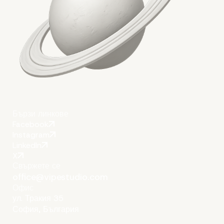
Бързи линкове
Facebook
Instagram
LinkedIn
X
Свържете се
office@vipestudio.com
Офис
ул. Тракия 35
София, България