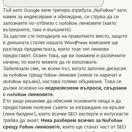
Тъй като Google вече третира атрибута „NoFollow“ като
намек за индексиране и обхождане, си струва да се
запознаете по-отблизо с nofollow линковете (както
вътрешните, така и външните).
За щастие сте попаднали на правилното място, защото
в днешната статия
нашата WordPress компания
ще
разгледа предимствата, които този тип линкове
предоставят. Освен това, ще ви покажем и различните
начини, по които можете да ги използвате.
Забелязали сме, че всеки път, когато започне дискусия
за nofollow срещу follow линкове (някои ги наричат и
dofollow връзки), настава голямо объркване. Това се
дължи основно на
недоизяснени въпроси, свързани
с nofollow линковете.
Ето защо решихме да обясним основните неща и да
предоставим полезни съвети за изграждане на връзки
(линк билдинг), които всички SEO експерти и ентусиасти
трябва да знаят.
Нека разберем всичко за NoFollow
срещу Follow линковете
, които ще станат част от SEO