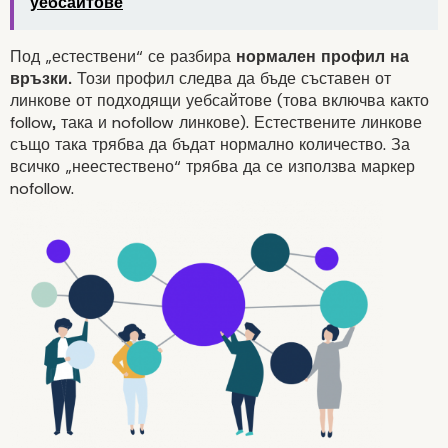
уебсайтове
Под „естествени“ се разбира
нормален профил на
връзки.
Този профил следва да бъде съставен от
линкове от подходящи уебсайтове (това включва както
follow, така и nofollow линкове). Естествените линкове
също така трябва да бъдат нормално количество. За
всичко „неестествено“ трябва да се използва маркер
rel=“ugc”
nofollow.