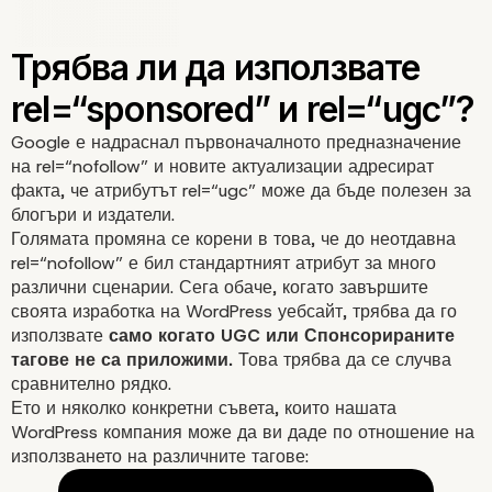
Google е надраснал първоначалното предназначение
на rel=“nofollow” и новите актуализации адресират
факта, че атрибутът rel=“ugc” може да бъде полезен за
блогъри и издатели.
Голямата промяна се корени в това, че до неотдавна
rel=“nofollow” е бил стандартният атрибут за много
различни сценарии. Сега обаче, когато завършите
своята изработка на WordPress уебсайт, трябва да го
използвате
само когато UGC или Спонсорираните
тагове
не са приложими.
Това трябва да се случва
сравнително рядко.
Ето и няколко конкретни съвета, които нашата
Неестествени връзки
WordPress компания може да ви даде по отношение на
използването на различните тагове: