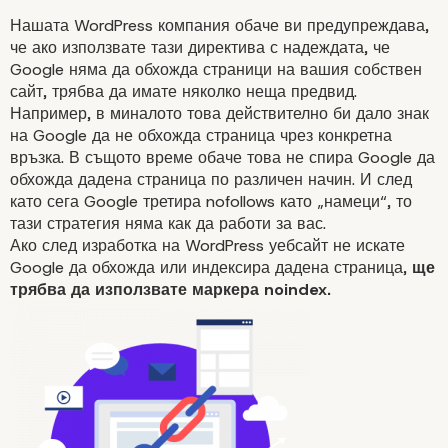
Нашата WordPress компания обаче ви предупреждава,
че ако използвате тази директива с надеждата, че
Google няма да обхожда страници на вашия собствен
сайт, трябва да имате няколко неща предвид.
Например, в миналото това действително би дало знак
на Google да не обхожда страница чрез конкретна
връзка. В същото време обаче това не спира Google да
Трябва ли да използва
обхожда дадена страница по различен начин. И след
като сега Google третира nofollows като „намеци“, то
rel=“sponsored” и rel=“
тази стратегия няма как да работи за вас.
Ако след изработка на WordPress уебсайт не искате
Google да обхожда или индексира дадена страница,
ще
трябва да използвате маркера noindex.