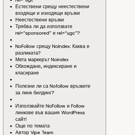
Естествени срещу неестествени
входящи и изходящи връзки
Неестествени връзки
Трябва ли да използвате
rel=“sponsored” и rel=“ugc”?
NoFollow срещу NoIndex: Каква е
разликата?
Мета маркерът Noindex
Обхождане, индексиране и
класиране
Полезни ли са Nofollow връзките
за линк билдинг?
Използвайте NoFollow и Follow
линкове във вашия WordPress
сайт!
Още по темата
Автор Vipe Team