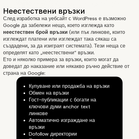
След изработка на уебсайт с WordPress е възможно
Google да забележи нещо, което изглежда като
неестествен брой връзки
(или пък линкове, които
изглеждат платени или изглеждат така сякаш са
създадени, за да изиграят системата). Тези неща се
определят като „неестествени“ връзки.
Ето и няколко примера за връзки, които могат да
доведат до наказание или някакво ръчно действие от
страна на Google:
Купуване или продажба на връзки
Обмен на връзки
Гост-публикации с богати на
Естествени срещу
ключови думи anchor text
линкове
Автоматично изграждане на
неестествени входящи
връзки
Dofollow директории