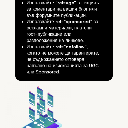
Използвайте
“rel=ugc”
в секцията
за
коментари
на вашия блог или
във форумните публикации.
Използвайте
rel=“sponsored”
за
рекламни материали, платени
гост-публикации или
разположения на линкове.
Използвайте
rel=“nofollow”
,
когато не можете да гарантирате,
че
съдържанието
отговаря
напълно на изискванията за UGC
или Sponsored.