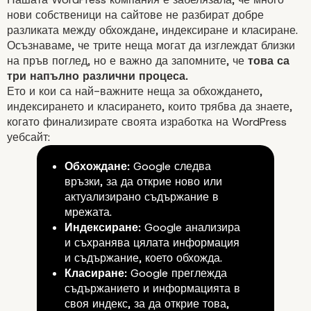
NoFollow срещу NoInde
нови собственици на сайтове не разбират добре
Каква е разликата?
разликата между обхождане,
индексиране
и
класиране
.
Осъзнаваме, че трите неща могат да изглеждат близки
на пръв поглед, но е важно да запомните, че
това са
три напълно различни процеса.
Ето и кои са най-важните неща за обхождането,
индексирането и класирането, които трябва да знаете,
когато финализирате своята изработка на WordPress
уебсайт:
Обхождане:
Google следва
връзки, за да открие ново или
актуализирано
съдържание
в
мрежата.
Индексиране:
Google анализира
и съхранява цялата информация
и
съдържание
, което обхожда.
Класиране:
Google преглежда
съдържанието
и информацията в
своя индекс, за да открие това,