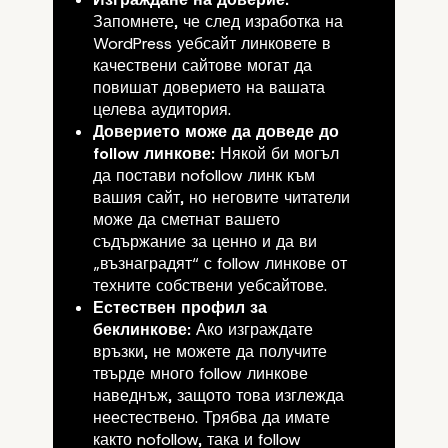
Запомнете, че след изработка на
WordPress уебсайт линковете в
качествени сайтове могат да
повишат доверието на вашата
целева аудитория.
Доверието може да доведе до
follow линкове:
Някой би могъл
да постави nofollow линк към
вашия сайт, но неговите читатели
може да сметнат вашето
съдържание за ценно и да ви
„възнаградят“ с follow линкове от
техните собствени уебсайтове.
Естествен профил за
беклинкове
:
Ако изграждате
връзки, не можете да получите
твърде много follow линкове
наведнъж, защото това изглежда
неестествено. Трябва да имате
както nofollow, така и follow