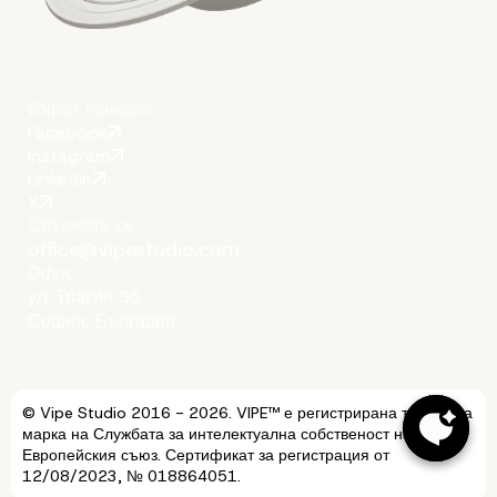
Бързи линкове
Facebook
Instagram
LinkedIn
X
Свържете се
office@vipestudio.com
Офис
ул. Тракия 35
София, България
© Vipe Studio 2016 - 2026. VIPE™ е регистрирана търговска
марка на Службата за интелектуална собственост на
Европейския съюз. Сертификат за регистрация от
12/08/2023, № 018864051.