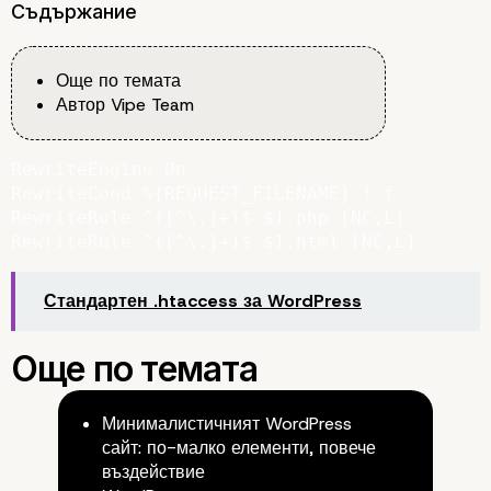
Съдържание
Още по темата
Автор Vipe Team
RewriteEngine On

RewriteCond %{REQUEST_FILENAME} !-f

RewriteRule ^([^\.]+)$ $1.php [NC,L]

Стандартен .htaccess за WordPress
Минималистичният WordPress
сайт: по-малко елементи, повече
въздействие