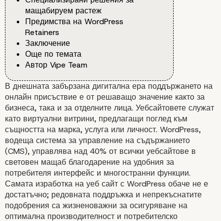
мащабируем растеж
Предимства на WordPress
Retainers
Заключение
Още по темата
Автор Vipe Team
В днешната забързана дигитална ера поддържането на
онлайн присъствие е от решаващо значение както за
бизнеса, така и за отделните лица. Уебсайтовете служат
като виртуални витрини, предлагащи поглед към
същността на марка, услуга или личност. WordPress,
водеща система за управление на съдържанието
(CMS), управлява над 40% от всички уебсайтове в
световен мащаб благодарение на удобния за
потребителя интерфейс и многостранни функции.
Самата изработка на уеб сайт с WordPress обаче не е
достатъчно; редовната поддръжка и непрекъснатите
подобрения са жизненоважни за осигуряване на
оптимална производителност и потребителско