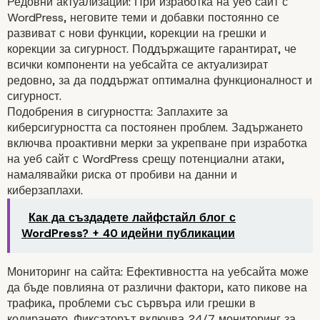
Редовни актуализации: При изработка на уеб сайт с
Какво представляват
WordPress, неговите теми и добавки постоянно се
развиват с нови функции, корекции на грешки и
WordPress Retainers?
корекции за сигурност. Поддържащите гарантират, че
всички компоненти на уебсайта се актуализират
редовно, за да поддържат оптимална функционалност и
сигурност.
Подобрения в сигурността: Заплахите за
киберсигурността са постоянен проблем. Задържането
включва проактивни мерки за укрепване при изработка
на уеб сайт с WordPress срещу потенциални атаки,
намалявайки риска от пробиви на данни и
киберзаплахи.
Как да създадете лайфстайл блог с
WordPress? + 40 идейни публикации
Ключови елементи на
Мониторинг на сайта: Ефективността на уебсайта може
WordPress Retainers
да бъде повлияна от различни фактори, като пикове на
трафика, проблеми със сървъра или грешки в
кодирането. Фиксаторът включва 24/7 мониторинг за