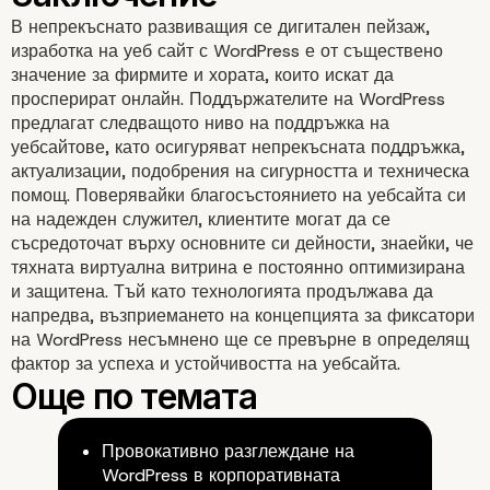
В непрекъснато развиващия се дигитален пейзаж,
изработка на уеб сайт с WordPress е от съществено
значение за фирмите и хората, които искат да
просперират онлайн. Поддържателите на WordPress
предлагат следващото ниво на поддръжка на
уебсайтове, като осигуряват непрекъсната поддръжка,
актуализации, подобрения на сигурността и техническа
помощ. Поверявайки благосъстоянието на уебсайта си
на надежден служител, клиентите могат да се
Предимства на WordPr
съсредоточат върху основните си дейности, знаейки, че
тяхната виртуална витрина е постоянно оптимизирана
Retainers
и защитена. Тъй като технологията продължава да
напредва, възприемането на концепцията за фиксатори
на WordPress несъмнено ще се превърне в определящ
фактор за успеха и устойчивостта на уебсайта.
Провокативно разглеждане на
WordPress в корпоративната