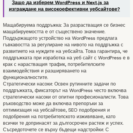
Защо да изберем WordPress и Next.js за
изграждане на високоефективни уебсайтове?
Мащабируема поддръжка: За разрастващия се бизнес
мащабируемостта е от съществено значение.
Поддържащото устройство на WordPress предлага
гъвкавостта за регулиране на нивото на поддръжка с
развитието на нуждите на уебсайта. Това гарантира, че
поддръжката при изработка на уеб сайт с WordPress е в
Специализирани реше
крак с нарастващия трафик, потребителските
взаимодействия и разширяването на
за мащабируем расте
функционалностите.
Стратегически насоки: Освен рутинните задачи по
поддръжката, фиксаторът на WordPress често включва
стратегически насоки от опитни професионалисти. Това
ръководство може да включва препоръки за
оптимизация на уебсайтове, SEO подобрения и
подобрения на потребителското изживяване, като
всички те допринасят за дългосрочен растеж и успех.
Съсредоточете се върху бъдещи надстройки: С