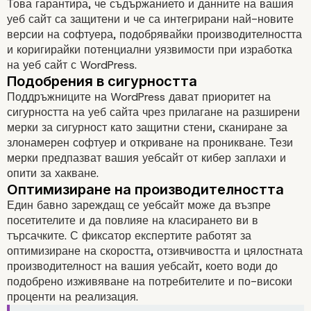
Това гарантира, че съдържанието и данните на вашия
уеб сайт са защитени и че са интегрирани най-новите
версии на софтуера, подобрявайки производителността
и коригирайки потенциални уязвимости при изработка
на уеб сайт с WordPress.
Персонализирана поддръжка
Поддръжниците на WordPress дават приоритет на
сигурността на уеб сайта чрез прилагане на разширени
мерки за сигурност като защитни стени, сканиране за
злонамерен софтуер и откриване на проникване. Тези
мерки предпазват вашия уебсайт от кибер заплахи и
опити за хакване.
Един бавно зареждащ се уебсайт може да възпре
посетителите и да повлияе на класирането ви в
търсачките. С фиксатор експертите работят за
Ефективност на времето и разхо
оптимизиране на скоростта, отзивчивостта и цялостната
производителност на вашия уебсайт, което води до
подобрено изживяване на потребителите и по-високи
проценти на реализация.