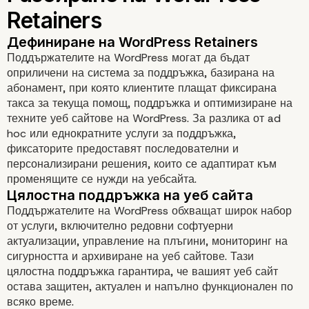
Поддържателите на WordPress могат да бъдат
оприличени на система за поддръжка, базирана на
абонамент, при която клиентите плащат фиксирана
такса за текуща помощ, поддръжка и оптимизиране на
техните уеб сайтове на WordPress. За разлика от ad
hoc или еднократните услуги за поддръжка,
фиксаторите предоставят последователни и
персонализирани решения, които се адаптират към
променящите се нужди на уебсайта.
Поддържателите на WordPress обхващат широк набор
от услуги, включително редовни софтуерни
актуализации, управление на плъгини, мониторинг на
сигурността и архивиране на уеб сайтове. Тази
цялостна поддръжка гарантира, че вашият уеб сайт
остава защитен, актуален и напълно функционален по
Разбиране на WordPre
всяко време.