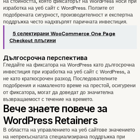
на стойността, която фиксаторът на WordPress носи при
изработка на уеб сайт с WordPress. Ползите от
подобрената сигурност, производителност и експертна
поддръжка често надхвърлят паричната инвестиция.
5 селектирани WooCommerce One Page
Управление на съдържанието и S
Checkout плъгини
Гледайте на фиксатора на WordPress като дългосрочна
инвестиция при изработка на уеб сайт с WordPress, а
не като краткосрочен разход. Последователните
подобрения и намаленото време на престой, осигурени
от фиксатора, могат да доведат до значителна
възвращаемост с течение на времето.
Избор на правилния
Retainer на WordPress
В областта на управлението на уеб сайтове значението
на непрекъснатата специализирана поддръжка при