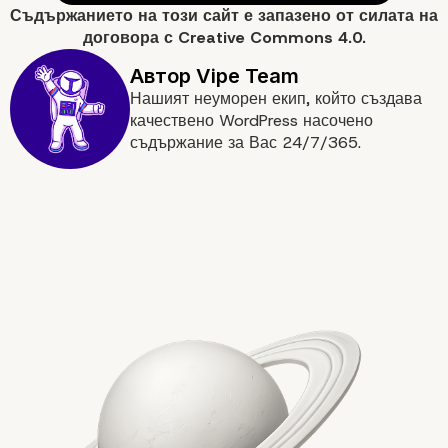
Съдържанието на
този сайт
е запазено от силата на
договора с
Creative Commons 4.0.
Нашият неуморен екип, който създава
Факторът на разходит
качествено WordPress насочено
съдържание за Вас 24/7/365.
Стойност над цената