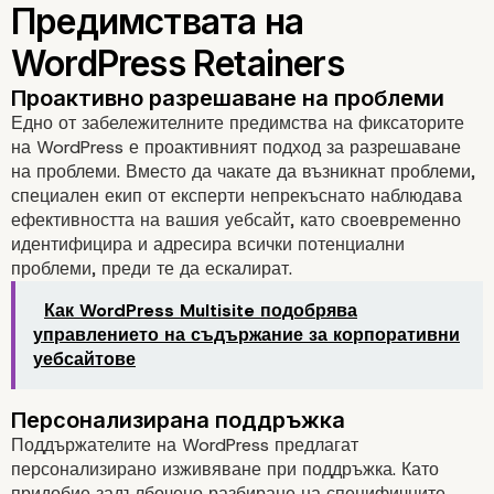
Retainers
Дефиниране на WordPress Retaine
Едно от забележителните предимства на фиксаторите
на WordPress е проактивният подход за разрешаване
на проблеми. Вместо да чакате да възникнат проблеми,
специален екип от експерти непрекъснато наблюдава
ефективността на вашия уебсайт, като своевременно
идентифицира и адресира всички потенциални
проблеми, преди те да ескалират.
Как WordPress Multisite подобрява
управлението на съдържание за корпоративни
уебсайтове
Цялостна поддръжка на уеб сайт
Поддържателите на WordPress предлагат
персонализирано изживяване при поддръжка. Като
придобие задълбочено разбиране на специфичните