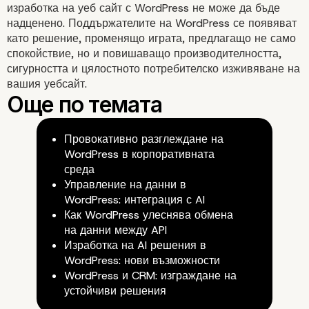
Оценяване на вашите нужди
изработка на уеб сайт с WordPress не може да бъде
надценено. Поддържателите на WordPress се появяват
като решение, променящо играта, предлагащо не само
спокойствие, но и повишаващо производителността,
сигурността и цялостното потребителско изживяване на
вашия уебсайт.
Провокативно разглеждане на
Проучване на доставчици на услу
WordPress в корпоративната
среда
Управление на данни в
WordPress: интеграция с AI
Как WordPress улеснява обмена
на данни между API
Изработка на AI решения в
WordPress: нови възможности
WordPress и CRM: изграждане на
Мащабируемост и гъвкавост
устойчиви решения