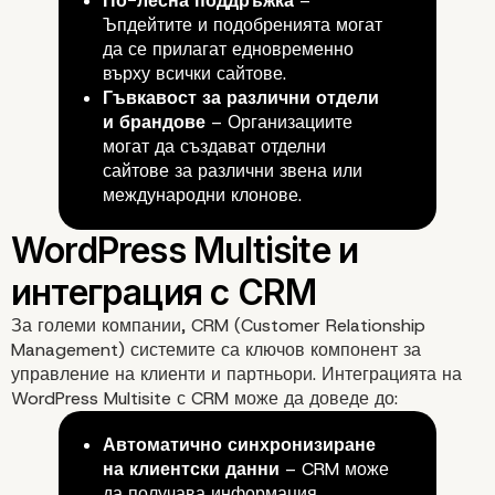
По-лесна поддръжка
–
Ъпдейтите и подобренията могат
да се прилагат едновременно
Основни предимства 
върху всички сайтове.
Гъвкавост за различни отдели
WordPress Multisite
и брандове
– Организациите
могат да създават отделни
сайтове за различни звена или
международни клонове.
За големи компании, CRM (Customer Relationship
Management) системите са ключов компонент за
управление на клиенти и партньори. Интеграцията на
WordPress Multisite с CRM може да доведе до:
Автоматично синхронизиране
на клиентски данни
– CRM може
да получава информация