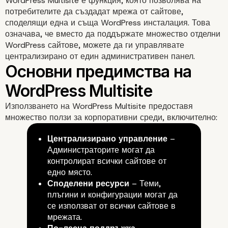
WordPress Multisite е функция, която позволява на
потребителите да създадат мрежа от сайтове,
споделящи една и съща WordPress инсталация. Това
означава, че вместо да поддържате множество отделни
WordPress сайтове, можете да ги управлявате
централизирано от един административен панел.
Използването на WordPress Multisite предоставя
множество ползи за корпоративни среди, включително:
Какво представлява
Централизирано управление
–
WordPress Multisite?
Администраторите могат да
контролират всички сайтове от
едно място.
Споделени ресурси
– Теми,
плъгини и конфигурации могат да
се използват от всички сайтове в
мрежата.