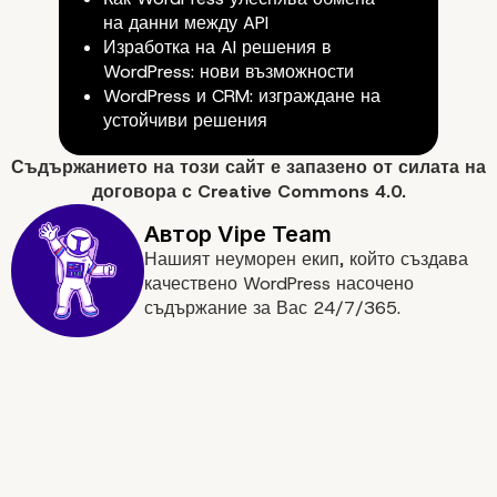
Studio за WordPress
на данни между API
Multisite решения?
Изработка на AI решения в
WordPress: нови възможности
WordPress и CRM: изграждане на
устойчиви решения
Съдържанието на
този сайт
е запазено от силата на
договора с
Creative Commons 4.0.
Нашият неуморен екип, който създава
качествено WordPress насочено
съдържание за Вас 24/7/365.