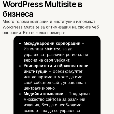
Много големи компании и институции използват
WordPress Multisite за оптимизация на своите уеб
операции. Ето няколко примера:
Международни корпорации
–
Използват Multisite, за да
управляват различни регионални
версии на своя уебсайт.
Университети и образователни
институции
– Всеки факултет
или департамент може да има
свой собствен сайт, управляван
централизирано.
Медийни компании
– Поддържат
множество сайтове за различни
издания, без да е необходимо
всяко от тях да се управлява