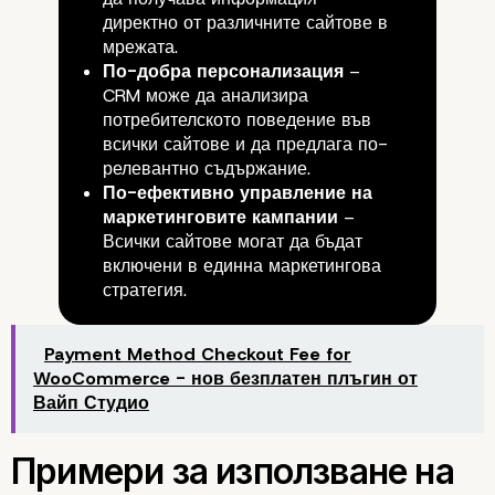
директно от различните сайтове в
мрежата.
По-добра персонализация
–
CRM може да анализира
потребителското поведение във
всички сайтове и да предлага по-
релевантно съдържание.
По-ефективно управление на
маркетинговите кампании
–
Всички сайтове могат да бъдат
включени в единна маркетингова
стратегия.
WordPress Multisite и
интеграция с CRM
Payment Method Checkout Fee for
WooCommerce - нов безплатен плъгин от
Вайп Студио