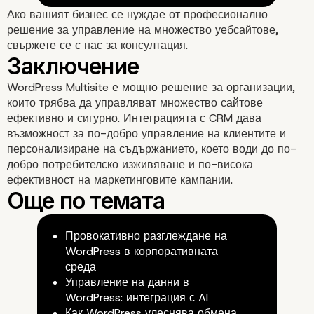
Ако вашият бизнес се нуждае от професионално
решение за управление на множество уебсайтове,
свържете се с нас
за консултация.
WordPress Multisite е мощно решение за организации,
които трябва да управляват множество сайтове
ефективно и сигурно. Интеграцията с CRM дава
възможност за по-добро управление на клиентите и
персонализиране на съдържанието, което води до по-
добро потребителско изживяване и по-висока
ефективност на маркетинговите кампании.
Провокативно разглеждане на
WordPress в корпоративната
среда
Защо да изберете Vipe
Управление на данни в
WordPress: интеграция с AI
Как WordPress улеснява обмена