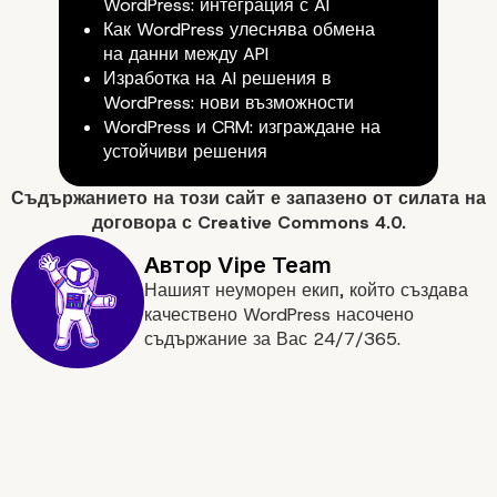
WordPress: интеграция с AI
Как WordPress улеснява обмена
на данни между API
Изработка на AI решения в
WordPress: нови възможности
WordPress и CRM: изграждане на
устойчиви решения
Съдържанието на
този сайт
е запазено от силата на
договора с
Creative Commons 4.0.
Нашият неуморен екип, който създава
качествено WordPress насочено
съдържание за Вас 24/7/365.
Кога да изберете Word
Multisite?