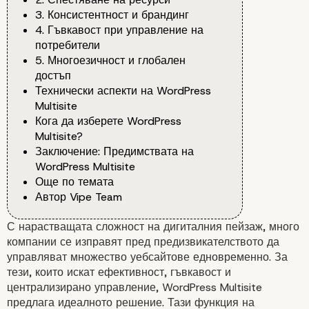
3. Консистентност и брандинг
4. Гъвкавост при управление на
потребители
5. Многоезичност и глобален
достъп
Технически аспекти на WordPress
Multisite
Кога да изберете WordPress
Multisite?
Заключение: Предимствата на
WordPress Multisite
Още по темата
Автор Vipe Team
С нарастващата сложност на дигиталния пейзаж, много
компании се изправят пред предизвикателството да
управляват множество уебсайтове едновременно. За
тези, които искат ефективност, гъвкавост и
централизирано управление, WordPress Multisite
предлага идеалното решение. Тази функция на