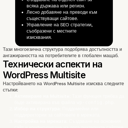
всяка държава или регион.
Лесно добавяне на преводи към
съществуващи сайтове.
Управление на SEO стратегии,
съобразени с местните
изисквания.
Тази многоезична структура подобрява достъпността и
4. Гъвкавост при
ангажираността на потребителите в глобален мащаб.
управление на потреб
Настройването на WordPress Multisite изисква следните
стъпки:
Активиране на Multisite:
Тази функция трябва да
бъде активирана във файла
.
wp-config.php
Избор на структура:
Поддомейни или
поддиректории за сайтовете в мрежата.
Настройка на мрежата:
Създаване на основния
сайт и конфигуриране на допълнителните сайтове.