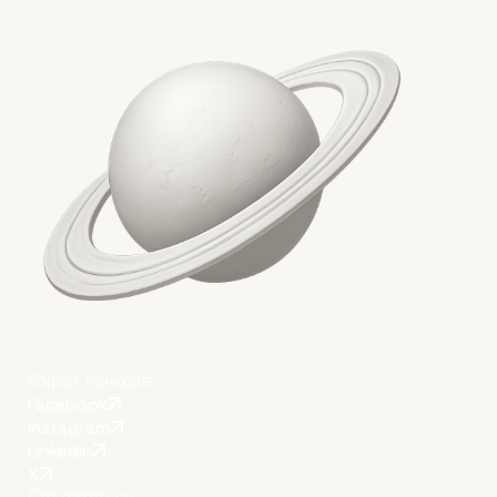
Заключение: Предимс
на WordPress Multisite
Бързи линкове
Facebook
Instagram
LinkedIn
X
Свържете се