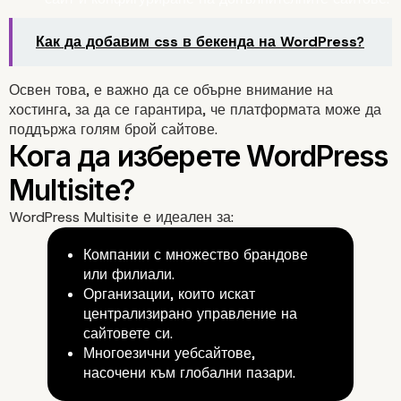
Как да добавим css в бекенда на WordPress?
Освен това, е важно да се обърне внимание на
хостинга, за да се гарантира, че платформата може да
поддържа голям брой сайтове.
5. Многоезичност и
WordPress Multisite е идеален за:
глобален достъп
Компании с множество брандове
или филиали.
Организации, които искат
централизирано управление на
сайтовете си.
Многоезични уебсайтове,
насочени към глобални пазари.