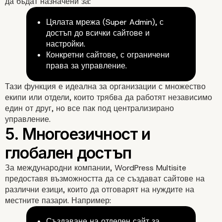
да бъдат назначени за:
Цялата мрежа (Super Admin), с
достъп до всички сайтове и
настройки.
Конкретни сайтове, с ограничени
права за управление.
Тази функция е идеална за организации с множество
3. Консистентност и
екипи или отдели, които трябва да работят независимо
един от друг, но все пак под централизирано
брандинг
управление.
За международни компании, WordPress Multisite
предоставя възможността да се създават сайтове на
различни езици, които да отговарят на нуждите на
местните пазари. Например:
Създаване на отделен сайт за