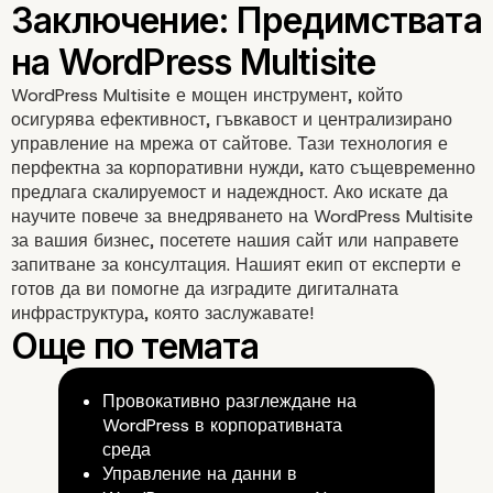
WordPress Multisite е мощен инструмент, който
осигурява ефективност, гъвкавост и централизирано
управление на мрежа от сайтове. Тази технология е
перфектна за корпоративни нужди, като същевременно
предлага скалируемост и надеждност. Ако искате да
научите повече за внедряването на WordPress Multisite
за вашия бизнес, посетете
нашия сайт
или направете
запитване за консултация
. Нашият екип от експерти е
готов да ви помогне да изградите дигиталната
Технически аспекти на
инфраструктура, която заслужавате!
WordPress Multisite
Провокативно разглеждане на
WordPress в корпоративната
среда
Управление на данни в