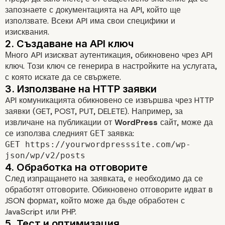
запознаете с документацията на API, който ще
използвате. Всеки API има свои специфики и
изисквания.
Много API изискват аутентикация, обикновено чрез API
ключ. Този ключ се генерира в настройките на услугата,
с която искате да се свържете.
API комуникацията обикновено се извършва чрез HTTP
заявки (GET, POST, PUT, DELETE). Например, за
извличане на публикации от
WordPress
сайт, може да
се използва следният
заявка:
GET
GET https://yourwordpresssite.com/wp-
json/wp/v2/posts
След изпращането на заявката, е необходимо да се
обработят отговорите. Обикновено отговорите идват в
JSON формат, който може да бъде обработен с
JavaScript или PHP.