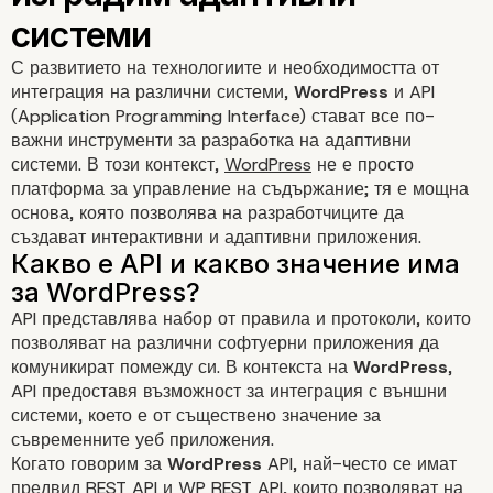
С развитието на технологиите и необходимостта от
интеграция на различни системи,
WordPress
и API
(Application Programming Interface) стават все по-
важни инструменти за разработка на адаптивни
системи. В този контекст,
WordPress
не е просто
платформа за управление на съдържание; тя е мощна
основа, която позволява на разработчиците да
създават интерактивни и адаптивни приложения.
WordPress и API: как д
API представлява набор от правила и протоколи, които
позволяват на различни софтуерни приложения да
изградим адаптивни
комуникират помежду си. В контекста на
WordPress
,
API предоставя възможност за интеграция с външни
системи
системи, което е от съществено значение за
съвременните уеб приложения.
Когато говорим за
WordPress
API, най-често се имат
предвид REST API и WP REST API, които позволяват на