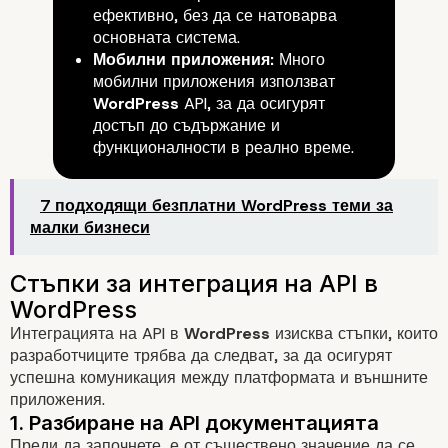
ефективно, без да се натоварва
основната система.
Мобилни приложения:
Много
мобилни приложения използват
Основни предимства на
WordPress
API, за да осигурят
достъп до съдържание и
използването на API в WordP
функционалности в реално време.
7 подходящи безплатни WordPress теми за
малки бизнеси
Интеграцията на API в
WordPress
изисква стъпки, които
разработчиците трябва да следват, за да осигурят
успешна комуникация между платформата и външните
приложения.
Преди да започнете, е от съществено значение да се