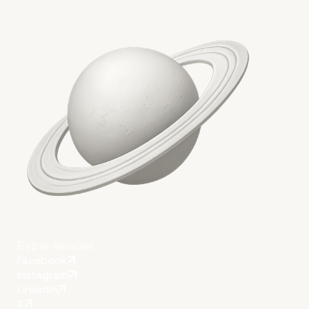
Ключови изводи
Бързи линкове
Facebook
Instagram
LinkedIn
X