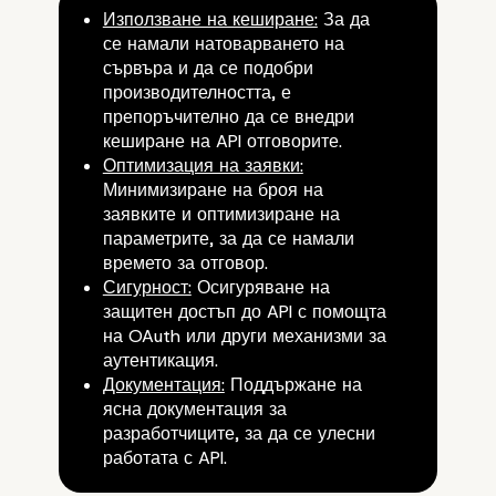
Използване на кеширане:
За да
се намали натоварването на
Примери за приложения на
сървъра и да се подобри
WordPress API
производителността, е
препоръчително да се внедри
кеширане на API отговорите.
Оптимизация на заявки:
Минимизиране на броя на
заявките и оптимизиране на
параметрите, за да се намали
времето за отговор.
Сигурност:
Осигуряване на
защитен достъп до API с помощта
на OAuth или други механизми за
аутентикация.
Документация:
Поддържане на
ясна документация за
разработчиците, за да се улесни
работата с API.