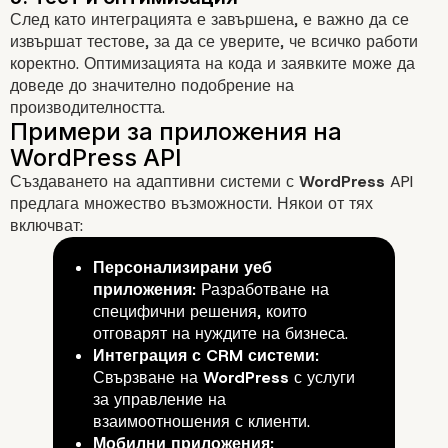
Стъпки за интеграция на API
След като интеграцията е завършена, е важно да се
извършат тестове, за да се уверите, че всичко работи
WordPress
коректно. Оптимизацията на кода и заявките може да
доведе до значително подобрение на
производителността.
Създаването на адаптивни системи с
WordPress
API
1. Разбиране на API документация
предлага множество възможности. Някои от тях
включват:
Персонализирани уеб
приложения:
Разработване на
специфични решения, които
2. Създаване на API ключ
отговарят на нуждите на бизнеса.
Интеграция с CRM системи:
Свързване на
WordPress
с услуги
за управление на
взаимоотношения с клиенти.
3. Използване на HTTP заявки
Мобилни приложения: