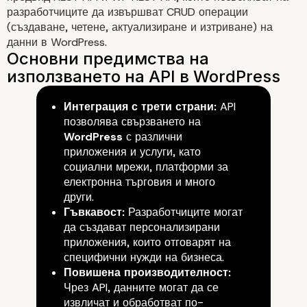
разработчиците да извършват CRUD операции
(създаване, четене, актуализиране и изтриване) на
данни в WordPress.
Интеграция с трети страни:
API
позволява свързването на
Какво е API и какво значени
WordPress
с различни
за WordPress?
приложения и услуги, като
социални мрежи, платформи за
електронна търговия и много
други.
Гъвкавост:
Разработчиците могат
да създават персонализирани
приложения, които отговарят на
специфични нужди на бизнеса.
Повишена производителност:
Чрез API, данните могат да се
извличат и обработват по-