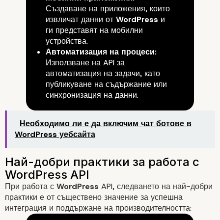
Създаване на приложения, които
извличат данни от
WordPress
и
ги представят на мобилни
устройства.
Автоматизация на процеси:
Използване на API за
автоматизация на задачи, като
публикуване на съдържание или
4. Обработка на отговорите
синхронизация на данни.
Необходимо ли е да включим чат ботове в
WordPress уебсайта
5. Тест и оптимизация
При работа с
WordPress
API, следването на най-добри
практики е от съществено значение за успешна
интеграция и поддържане на производителността: