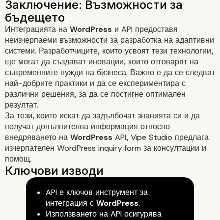
Интеграцията на
WordPress
и API предоставя
неизчерпаеми възможности за разработка на адаптивни
системи. Разработчиците, които усвоят тези технологии,
ще могат да създават иновации, които отговарят на
съвременните нужди на бизнеса. Важно е да се следват
най-добрите практики и да се експериментира с
различни решения, за да се постигне оптимален
резултат.
За тези, които искат да задълбочат знанията си и да
получат допълнителна информация относно
внедряването на
WordPress
API, Vipe Studio предлага
изчерпателен
WordPress inquiry form
за консултации и
помощ.
API е ключов инструмент за
Най-добри практики за рабо
интеграция с
WordPress
.
Използването на API осигурява
WordPress API