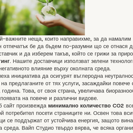
ай-важните неща, които направихме, за да намалим
 отпечатък бе да бъдем по-разумни що се отнася 
ставчик и да изберем такъв, който се грижи за прир
тинг
. Нашите доставчици използват зелени технолог
негативното влияние върху околната среда.
еха инициатива да осигурят въглеродна неутралнос
на предлаганите от тях услуги, засаждайки повече 
 година. Това, от своя страна, увеличава биоразноо
появата на повече и различни видове.
б сайт произвежда
минимално количество CO2
все
ой потребител посети страниците ни. Освен това вс
ци се поддържат от устойчива енергия, защото вин
а среда. Вайп Студио твърдо вярва, че всяка орган