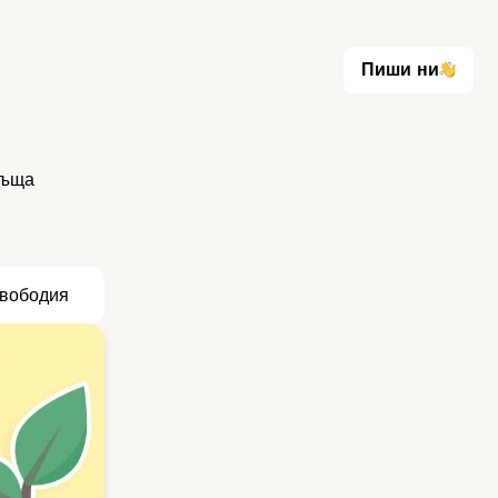
Пиши ни
Пиши ни
ръща
вободия