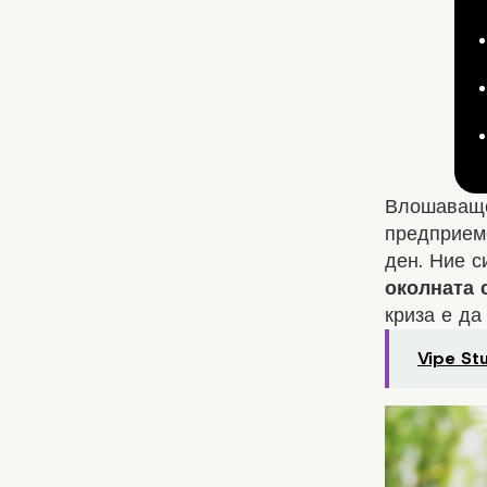
Влошаващо
предприеме
ден. Ние 
околната 
криза е да
Vipe St