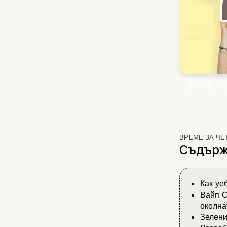
ВРЕМЕ ЗА ЧЕ
Съдърж
Как уе
Вайп С
околна
Зелени