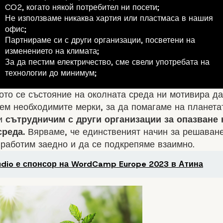
CO2, когато някой потребител ни посети;
Не използваме никаква хартия или пластмаса в нашия
офис;
Партнираме си с други организации, посветени на
изменението на климата;
За да пестим електричество, сме свели употребата на
технологии до минимум;
то се състояние на околната среда ни мотивира да
м необходимите мерки, за да помагаме на планета
си
сътрудничим с други организации за опазване 
среда.
Вярваме, че единственият начин за решаване
 работим заедно и да се подкрепяме взаимно.
udio е спонсор на WordCamp Europe 2023 в Атина