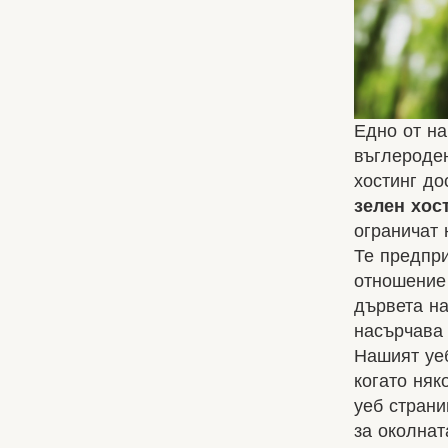
Едно от н
въглероден
хостинг до
зелен хос
ограничат 
Те предпри
отношение 
дървета на
насърчава 
Нашият уе
когато няк
уеб страни
за околнат