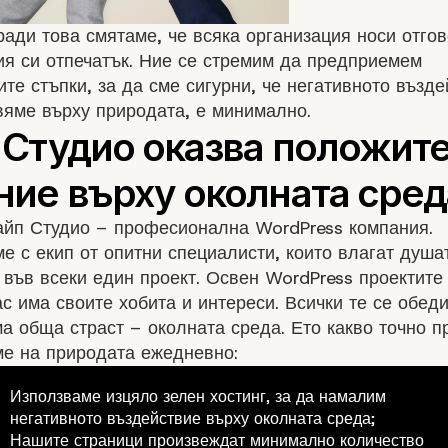
ади това смятаме, че всяка организация носи отгов
я си отпечатък. Ние се стремим да предприемем
те стъпки, за да сме сигурни, че негативното възде
вяме върху природата, е минимално.
айп Студио – професионална WordPress компания.
е с екип от опитни специалисти, които влагат душа
 във всеки един проект. Освен WordPress проектите 
ас има своите хобита и интереси. Всички те се обед
а обща страст – околната среда. Ето какво точно п
ме на природата ежедневно:
Използваме изцяло зелен хостинг, за да намалим
негативното въздействие върху околната среда;
Нашите страници произвеждат минимално количество