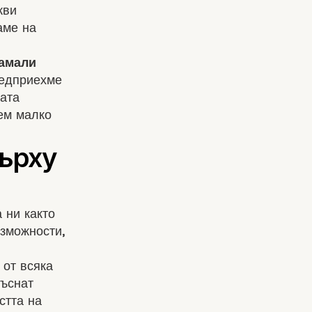
кви
аме на
амали
едприехме
ата
ем малко
 ни както
ъзможности,
 от всяка
къснат
стта на