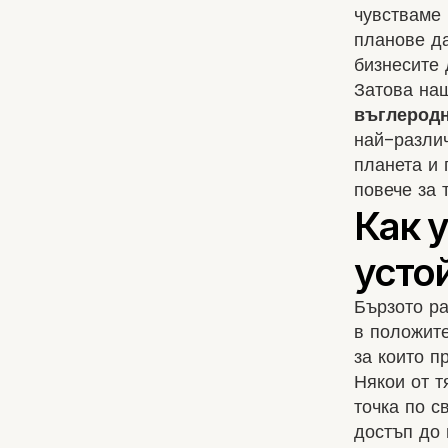
чувстваме
планове д
бизнесите 
Затова на
въглеродн
най-различ
планета и 
повече за т
Бързото ра
в положите
за които п
Някои от т
точка по с
достъп до 