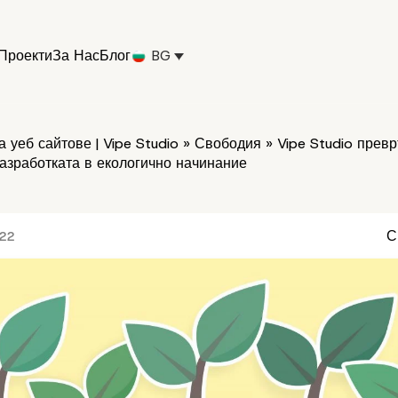
Проекти
За Нас
Блог
BG
 уеб сайтове | Vipe Studio
»
Свободия
»
Vipe Studio прев
азработката в екологично начинание
С
022