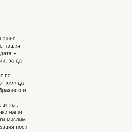
 нашия
до нашия
одата –
ии, за да
т по
от хиляда
бразието и
ки път,
ички наши
аги мислим
изация носи