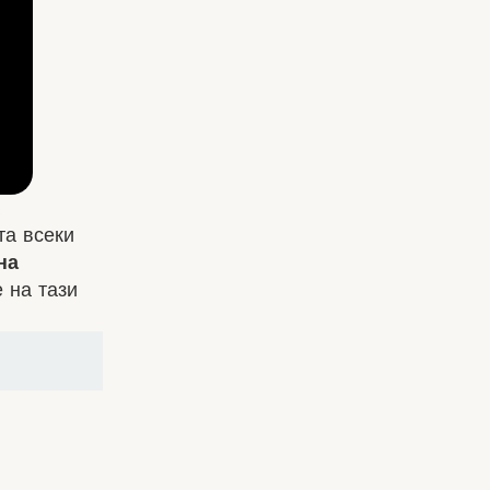
та всеки
на
 на тази