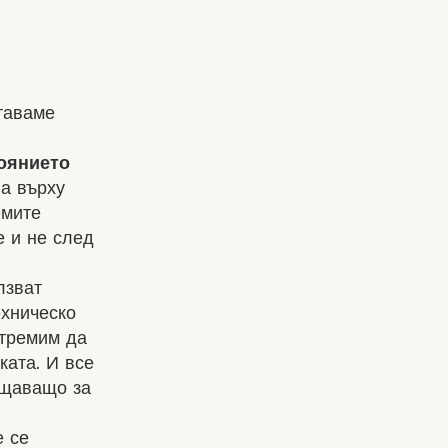
таваме
оянието
ва върху
емите
е и не след
лзват
ехническо
стремим да
ката. И все
ещаващо за
е се