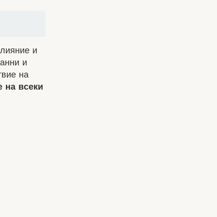
влияние и
данни и
твие на
 на всеки