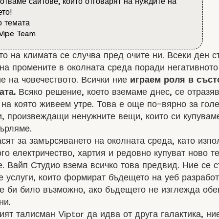
отваме сайтове, които отговарят на нуждите на
то!
 темата
Vipe Team
о на климата се случва пред очите ни. Всеки ден с
на промените в околната среда поради негативното
е на човечеството. Всички ние
играем роля в съст
ата.
Всяко решение, което вземаме днес, се отразя
 на която живеем утре. Това е още по-вярно за гол
, произвеждащи ненужните вещи, които си купувам
ърляме.
сят за замърсяването на околната среда, като изпо
го електричество, хартия и редовно купуват ново т
. Вайп Студио взема всичко това предвид. Ние се 
 услуги, които формират бъдещето на уеб разработ
не би било възможно, ако бъдещето не изглежда об
ни.
ят талисман Viptor да идва от друга галактика, ни