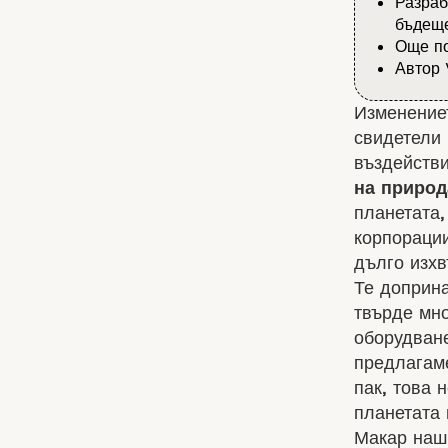
Разраб
бъдеще
Още по
Автор 
Изменениет
свидетели 
въздействи
на природ
планетата,
корпорации
дълго изхв
Те доприна
твърде мно
оборудване
предлагаме
пак, това 
планетата 
Макар наши