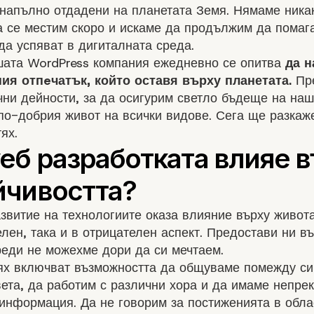
 напълно отдадени на планетата Земя. Нямаме ника
а се местим скоро и искаме да продължим да помаг
да успяват в дигиталната среда.
шата WordPress компания ежедневно се опитва
да н
ия отпeчатък, който оставя върху планетата.
Пр
ни дейности, за да осигурим светло бъдеще на наш
по-добрия живот на всички видове. Сега ще разкаж
ях.
звитие на технологиите оказа влияние върху живота
лен, така и в отрицателен аспект. Предостави ни в
реди не можехме дори да си мечтаем.
ях включват възможността да общуваме помежду си
вета, да работим с различни хора и да имаме непре
информация. Да не говорим за постиженията в обла