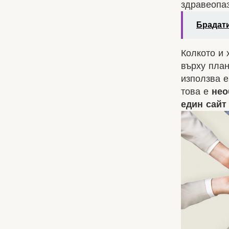
здравеопаз
Брадати
Колкото и 
върху план
използва е
това е
необ
един сайт