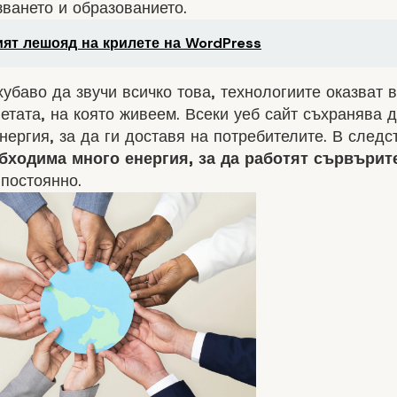
ването и образованието.
ят лешояд на крилете на WordPress
хубаво да звучи всичко това, технологиите оказват 
етата, на която живеем. Всеки уеб сайт съхранява 
нергия, за да ги доставя на потребителите. В следс
ходима много енергия, за да работят сървърите
постоянно.