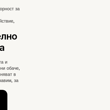
орност за
йствие,
та и
ни обаче,
иняват в
равим, за