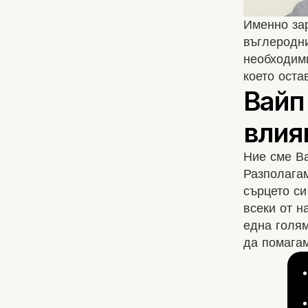
Именно зар
въглеродни
необходими
което оста
Ние сме В
Разполагам
сърцето си
всеки от н
една голям
да помага