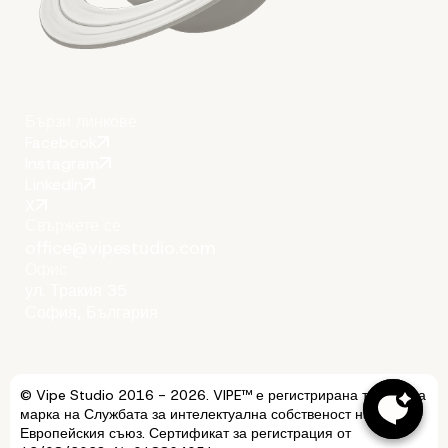
Бързи линкове
Facebook
Instagram
LinkedIn
X
Свържете се
office@vipestudio.com
Офис
ул. Тракия 35
София, България
© Vipe Studio 2016 - 2026. VIPE™ е регистрирана търговска
марка на Службата за интелектуална собственост на
Европейския съюз. Сертификат за регистрация от