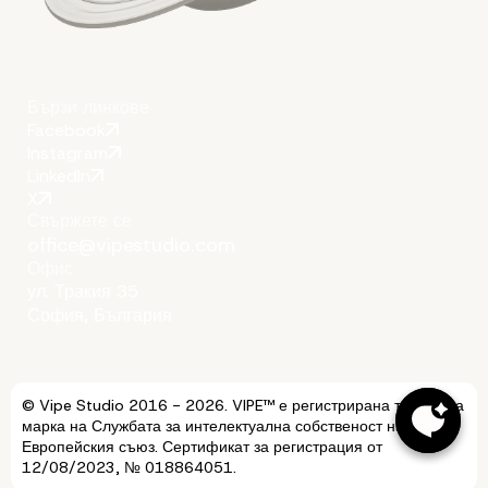
Бързи линкове
Facebook
Instagram
LinkedIn
X
Свържете се
office@vipestudio.com
Офис
ул. Тракия 35
София, България
© Vipe Studio 2016 - 2026. VIPE™ е регистрирана търговска
марка на Службата за интелектуална собственост на
Европейския съюз. Сертификат за регистрация от
12/08/2023, № 018864051.