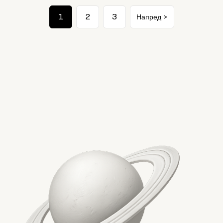
1
2
3
Напред >