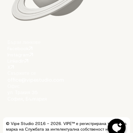
Бързи линкове
Facebook
Instagram
LinkedIn
X
Свържете се
office@vipestudio.com
Офис
ул. Тракия 35
София, България
© Vipe Studio 2016 - 2026. VIPE™ е регистрирана търговска
марка на Службата за интелектуална собственост на