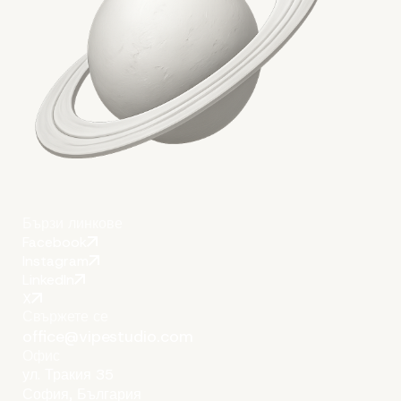
Бързи линкове
Facebook
Instagram
LinkedIn
X
Свържете се
office@vipestudio.com
Офис
ул. Тракия 35
София, България