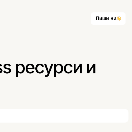
Пиши ни
Пиши ни
ss ресурси и