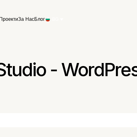
Проекти
За Нас
Блог
BG
Studio - WordPre