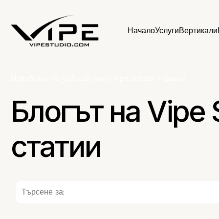
Начало
Услуги
Вертикали
Изработка на уеб сайтове | Vipe Studio
»
факти
Блогът на Vipe 
статии