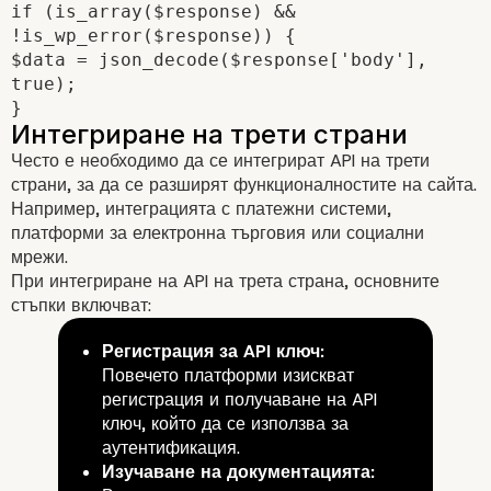
if (is_array($response) &&
Стъпка 1: Изучаване на REST API
!is_wp_error($response)) {
$data = json_decode($response['body'],
true);
}
Често е необходимо да се интегрират API на трети
Стъпка 2: Създаване на плъгин
страни, за да се разширят функционалностите на сайта.
Например, интеграцията с платежни системи,
платформи за електронна търговия или социални
мрежи.
При интегриране на API на трета страна, основните
стъпки включват:
Регистрация за API ключ:
Повечето платформи изискват
регистрация и получаване на API
ключ, който да се използва за
аутентификация.
Изучаване на документацията: