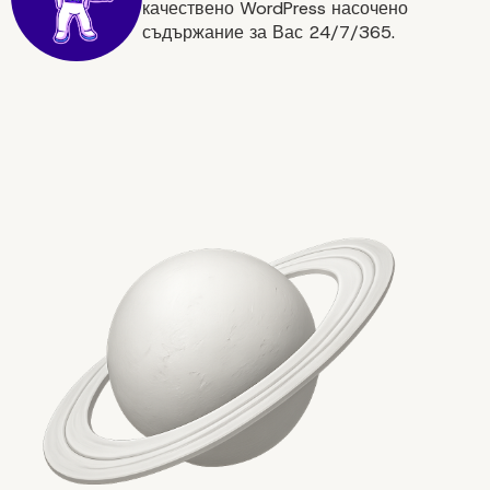
качествено WordPress насочено
съдържание за Вас 24/7/365.
Заключение: Защо да избер
WordPress за API интеграци