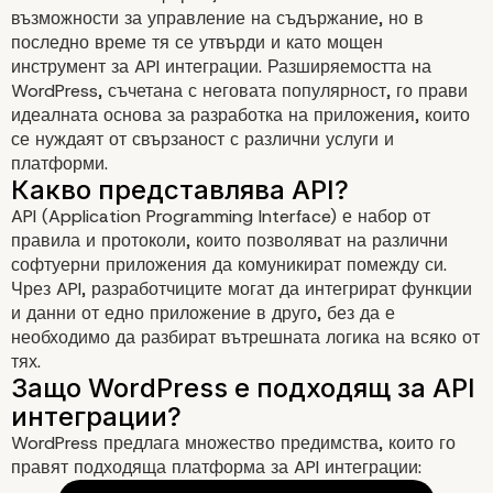
възможности за управление на съдържание, но в
последно време тя се утвърди и като мощен
инструмент за API интеграции. Разширяемостта на
WordPress, съчетана с неговата популярност, го прави
идеалната основа за разработка на приложения, които
се нуждаят от свързаност с различни услуги и
платформи.
Провокативен поглед 
API (Application Programming Interface) е набор от
правила и протоколи, които позволяват на различни
WordPress като основа
софтуерни приложения да комуникират помежду си.
Чрез API, разработчиците могат да интегрират функции
API интеграции
и данни от едно приложение в друго, без да е
необходимо да разбират вътрешната логика на всяко от
тях.
WordPress предлага множество предимства, които го
правят подходяща платформа за API интеграции: