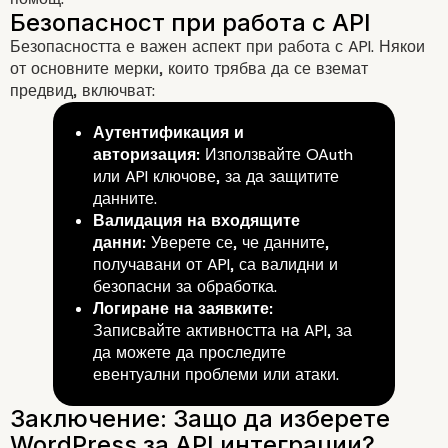
Интегриране на трети стра
Безопасността е важен аспект при работа с API. Някои
от основните мерки, които трябва да се вземат
предвид, включват:
Аутентификация и
авторизация:
Използвайте OAuth
или API ключове, за да защитите
данните.
Валидация на входящите
данни:
Уверете се, че данните,
получавани от API, са валидни и
безопасни за обработка.
Логиране на заявките:
Записвайте активността на API, за
да можете да проследите
евентуални проблеми или атаки.