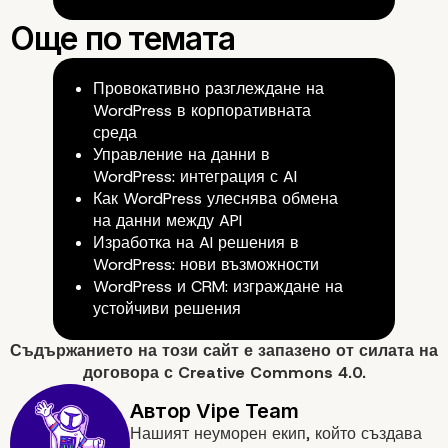
Провокативно разглеждане на
WordPress в корпоративната
среда
Безопасност при работа с AP
Управление на данни в
WordPress: интеграция с AI
Как WordPress улеснява обмена
на данни между API
Изработка на AI решения в
WordPress: нови възможности
WordPress и CRM: изграждане на
устойчиви решения
Съдържанието на
този сайт
е запазено от силата на
договора с
Creative Commons 4.0.
Нашият неуморен екип, който създава