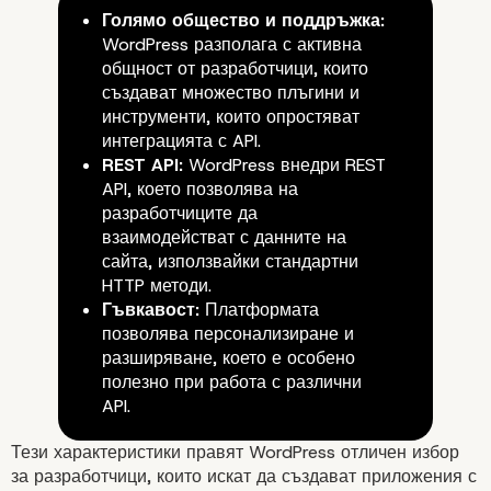
Голямо общество и поддръжка:
WordPress разполага с активна
общност от разработчици, които
създават множество плъгини и
Какво представлява API?
инструменти, които опростяват
интеграцията с API.
REST API:
WordPress внедри REST
API, което позволява на
разработчиците да
взаимодействат с данните на
сайта, използвайки стандартни
HTTP методи.
Гъвкавост:
Платформата
позволява персонализиране и
Защо WordPress е подходящ 
разширяване, което е особено
полезно при работа с различни
интеграции?
API.
Тези характеристики правят WordPress отличен избор
за разработчици, които искат да създават приложения с