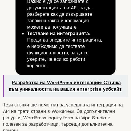
Важно е да се запознаете с
документацията на API, за да
разберете как да извършвате
заявки и каква информация
можете да получавате.
Стъпка 3: Извършване на API заяв
Тестване на интеграцията:
Преди да внедрите интеграцията,
е необходимо да тествате
функционалността, за да се
уверите, че всичко работи
коректно.
Разработка на WordPress интеграции: Стъпка
към уникалността на вашия enterprise уебсайт
Тези стъпки ще помогнат за успешната интеграция на
API на трети страни в WordPress. За допълнителни
ресурси,
WordPress inquiry form
на Vipe Studio е
полезен за разработчици, търсещи допълнителна
помощ.