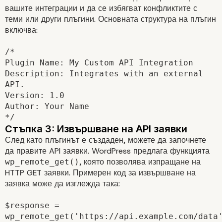
вашите интеграции и да се избягват конфликтите с
теми или други плъгини. Основната структура на плъгин
включва:
/*
Plugin Name: My Custom API Integration
Description: Integrates with an external
API.
Version: 1.0
Author: Your Name
*/
След като плъгинът е създаден, можете да започнете
да правите API заявки. WordPress предлага функцията
, която позволява изпращане на
wp_remote_get()
Как да започнете с API инте
HTTP GET заявки. Примерен код за извършване на
заявка може да изглежда така:
в WordPress?
$response =
wp_remote_get('https://api.example.com/data