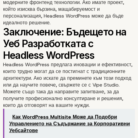
модерните фронтенд технологии. Ако имате проект,
който изисква бързина, мащабируемост и
персонализация, Headless WordPress може да бъде
идеалното решение.
Headless WordPress предлага иновации и ефективност,
които трудно могат да се постигнат с традиционните
архитектури. Ако искате да преминете към този подход
5. Предизвикателства 
или да научите повече, свържете се с
Vipe Studio
.
Можете също така да направите
запитване
, за да
Headless WordPress
получите професионално консултиране и решения,
които да отговорят на вашите нужди.
Как WordPress Multisite Може да Подобри
Управлението на Съдържание за Корпоративни
Уебсайтове