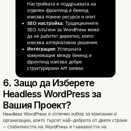
на Headless WordPress
Настройката и поддръжката на
отделен фронтенд и бекенд
изисква повече ресурси и опит.
SEO настройка:
Традиционните
SEO плъгини за WordPress може
да не работят директно, което
изисква алтернативни решения.
Интеграция:
Успешната
комуникация между бекенд и
фронтенд изисква добре
структурирани API заявки.
Headless WordPress е отличен избор за компании и
организации, които търсят най-доброто от двете страни
– стабилността на WordPress и гъвкавостта на