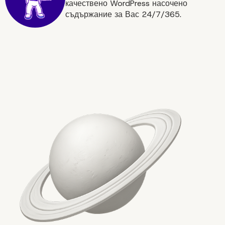
Вашия Проект?
качествено WordPress насочено
съдържание за Вас 24/7/365.
Заключение: Бъдещето
Уеб Разработката с
Headless WordPress