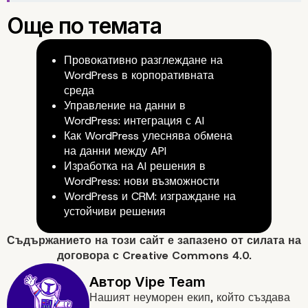
Провокативно разглеждане на
WordPress в корпоративната
среда
Управление на данни в
WordPress: интеграция с AI
Как WordPress улеснява обмена
на данни между API
Изработка на AI решения в
WordPress: нови възможности
WordPress и CRM: изграждане на
устойчиви решения
6. Защо да Изберете
Съдържанието на
този сайт
е запазено от силата на
договора с
Creative Commons 4.0.
Headless WordPress за
Нашият неуморен екип, който създава