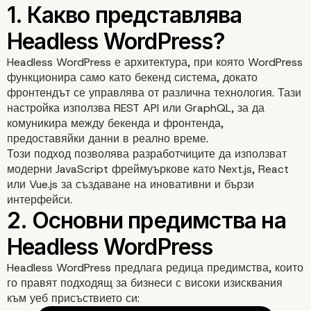
Headless WordPress е архитектура, при която WordPress
функционира само като бекенд система, докато
фронтендът се управлява от различна технология. Тази
настройка използва REST API или GraphQL, за да
комуникира между бекенда и фронтенда,
предоставяйки данни в реално време.
Този подход позволява разработчиците да използват
модерни JavaScript фреймуъркове като Next.js, React
или Vue.js за създаване на иновативни и бързи
интерфейси.
1. Какво представлява
Headless WordPress предлага редица предимства, които
Headless WordPress?
го правят подходящ за бизнеси с високи изисквания
към уеб присъствието си: