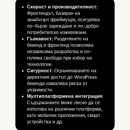
Скорост и производителност:
Фронтендът, базиран на
JavaScript фреймуърк, осигурява
по-бързо зареждане и по-добро
потребителско изживяване.
Гъвкавост:
Разделянето на
бекенд и фронтенд позволява
независима разработка и по-
голяма свобода при избор на
технологии.
Сигурност:
Ограничаването на
директния достъп до WordPress
2. Основни предимств
бекенда намалява риска от
уязвимости.
Headless WordPress
Мултиплатформена интеграция:
Съдържанието може лесно да се
използва на различни платформи,
като мобилни приложения, смарт
устройства и др.