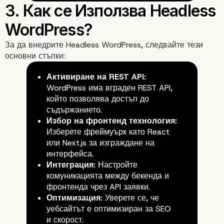
За да внедрите Headless WordPress, следвайте тези
основни стъпки:
Активиране на REST API:
WordPress има вграден REST API,
който позволява достъп до
съдържанието.
Избор на фронтенд технология:
Изберете фреймуърк като React
или Next.js за изграждане на
интерфейса.
Интеграция:
Настройте
комуникацията между бекенда и
фронтенда чрез API заявки.
Оптимизация:
Уверете се, че
уебсайтът е оптимизиран за SEO
и скорост.