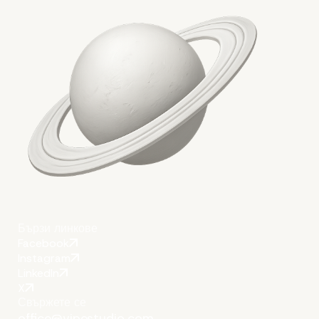
Бързи линкове
Facebook
Instagram
LinkedIn
X
Свържете се
office@vipestudio.com