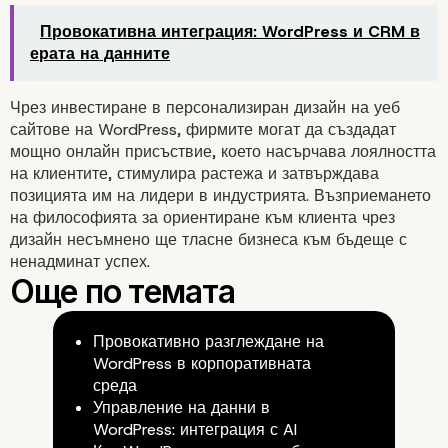
Подобрена сигурност:
Провокативна интеграция: WordPress и CRM в
ерата на данните
Чрез инвестиране в персонализиран дизайн на уеб
сайтове на WordPress, фирмите могат да създадат
мощно онлайн присъствие, което насърчава лоялността
на клиентите, стимулира растежа и затвърждава
позицията им на лидери в индустрията. Възприемането
на философията за ориентиране към клиента чрез
дизайн несъмнено ще тласне бизнеса към бъдеще с
ненадминат успех.
Безпроблемна интеграция н
инструменти на трети стран
Провокативно разглеждане на
WordPress в корпоративната
среда
Управление на данни в
WordPress: интеграция с AI