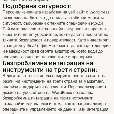
Персонализираната изработка на уеб сайт с WordPress
позволява на бизнеса да прилага стабилни мерки за
По-бързо време за зареждан
сигурност, съобразени с техните специфични нужди.
Тъй като опасенията за онлайн сигурността нарастват,
клиентите ценят уебсайтове, които дават приоритет на
тяхната безопасност и поверителност. Като инвестират
в защитен уебсайт, фирмите могат да изградят доверие
и надеждност сред своята аудитория, което води до
повишена лоялност на клиентите и препоръки.
В дигиталната екосистема фирмите често разчитат на
различни инструменти на трети страни за маркетинг,
анализи и поддръжка на клиенти. Персонализираният
дизайн на уебсайтове на WordPress позволява
безпроблемна интеграция на тези инструменти,
създавайки единна екосистема, която рационализира
операциите и управлението на данни. Тази интеграция