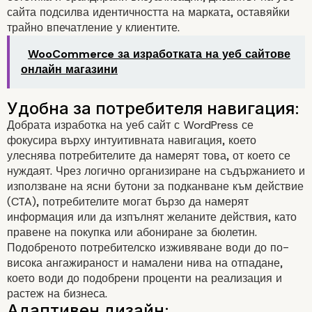
сайта подсилва идентичността на марката, оставяйки
трайно впечатление у клиентите.
WooCommerce за изработката на уеб сайтове
онлайн магазини
Ролята на
персонализирания диз
Добрата изработка на уеб сайт с WordPress се
фокусира върху интуитивната навигация, което
на уебсайтове на Word
улеснява потребителите да намерят това, от което се
нуждаят. Чрез логично организиране на съдържанието и
Персонализиране и идентич
използване на ясни бутони за подканване към действие
(CTA), потребителите могат бързо да намерят
на марката:
информация или да изпълнят желаните действия, като
правене на покупка или абониране за бюлетин.
Подобреното потребителско изживяване води до по-
висока ангажираност и намалени нива на отпадане,
което води до подобрени проценти на реализация и
растеж на бизнеса.