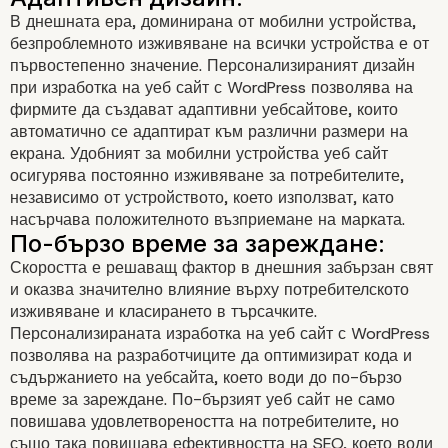
В днешната ера, доминирана от мобилни устройства,
безпроблемното изживяване на всички устройства е от
първостепенно значение. Персонализираният дизайн
при изработка на уеб сайт с WordPress позволява на
фирмите да създават адаптивни уебсайтове, които
автоматично се адаптират към различни размери на
екрана. Удобният за мобилни устройства уеб сайт
осигурява постоянно изживяване за потребителите,
независимо от устройството, което използват, като
насърчава положителното възприемане на марката.
Скоростта е решаващ фактор в днешния забързан свят
и оказва значително влияние върху потребителското
Удобна за потребителя нави
изживяване и класирането в търсачките.
Персонализираната изработка на уеб сайт с WordPress
позволява на разработчиците да оптимизират кода и
съдържанието на уебсайта, което води до по-бързо
време за зареждане. По-бързият уеб сайт не само
повишава удовлетвореността на потребителите, но
също така повишава ефективността на SEO, което води