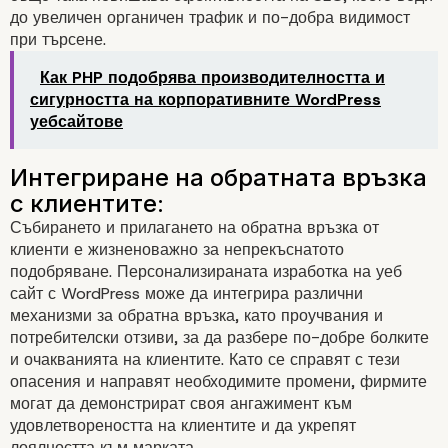
до увеличен органичен трафик и по-добра видимост
при търсене.
Как PHP подобрява производителността и
сигурността на корпоративните WordPress
уебсайтове
Адаптивен дизайн:
Събирането и прилагането на обратна връзка от
клиенти е жизненоважно за непрекъснатото
подобряване. Персонализираната изработка на уеб
сайт с WordPress може да интегрира различни
механизми за обратна връзка, като проучвания и
потребителски отзиви, за да разбере по-добре болките
и очакванията на клиентите. Като се справят с тези
опасения и направят необходимите промени, фирмите
могат да демонстрират своя ангажимент към
удовлетвореността на клиентите и да укрепят
лоялността към марката.