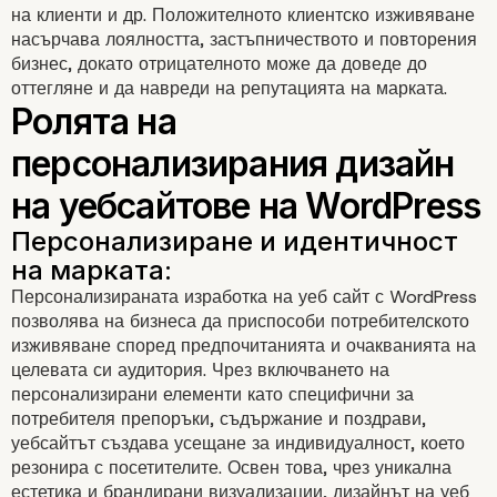
на клиенти и др. Положителното клиентско изживяване
насърчава лоялността, застъпничеството и повторения
бизнес, докато отрицателното може да доведе до
оттегляне и да навреди на репутацията на марката.
Разбиране на клиентс
изживяване (CX)
Персонализираната изработка на уеб сайт с WordPress
позволява на бизнеса да приспособи потребителското
изживяване според предпочитанията и очакванията на
целевата си аудитория. Чрез включването на
персонализирани елементи като специфични за
потребителя препоръки, съдържание и поздрави,
уебсайтът създава усещане за индивидуалност, което
резонира с посетителите. Освен това, чрез уникална
естетика и брандирани визуализации, дизайнът на уеб