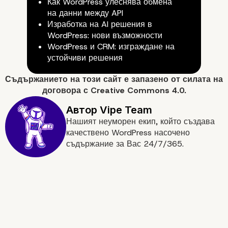
Как WordPress улеснява обмена
на данни между API
Изработка на AI решения в
WordPress: нови възможности
WordPress и CRM: изграждане на
устойчиви решения
Съдържанието на
този сайт
е запазено от силата на
договора с
Creative Commons 4.0.
Вече знаете, как custo
Нашият неуморен екип, който създава
изработката изиграва 
качествено WordPress насочено
съдържание за Вас 24/7/365.
за повишаването на
customer experience