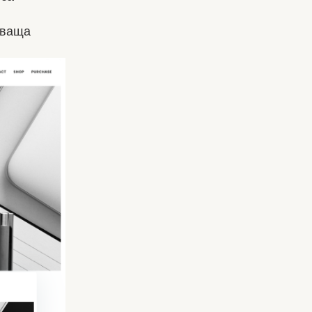
нваща