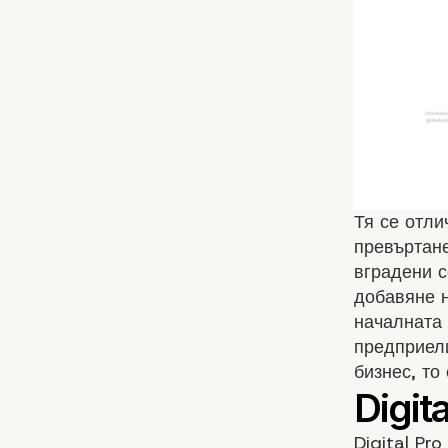
Тя се отли
превъртане
вградени с
добавяне 
началната 
предприели
бизнес, то
Digital Pr