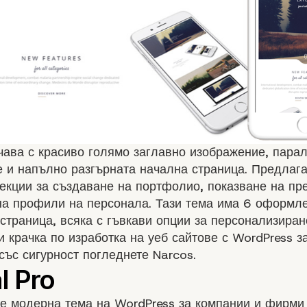
чава с красиво голямо заглавно изображение, пара
 и напълно разгърната начална страница. Предлага
екции за създаване на портфолио, показване на пр
на профили на персонала. Тази тема има 6 оформл
страница, всяка с гъвкави опции за персонализиране
 крачка по изработка на уеб сайтове с WordPress з
 със сигурност погледнете Narcos.
o е модерна тема на WordPress за компании и фирми