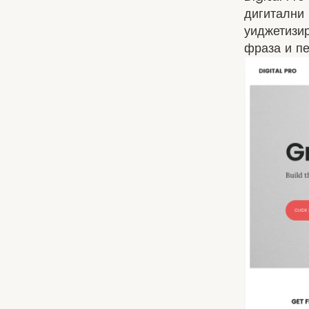
дигитални
уиджетизир
фраза и п