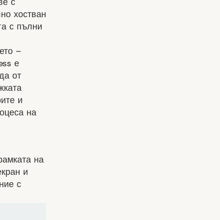
ве с
лно хостван
га с пълни
ето –
ess е
да от
жката
рите и
роцеса на
рамката на
екран и
ние с