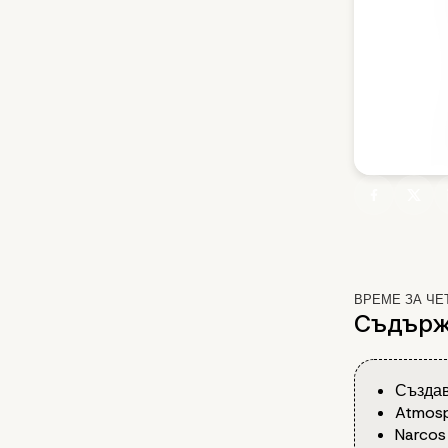
ВРЕМЕ ЗА ЧЕ
Съдърж
Създав
Atmosp
Narcos