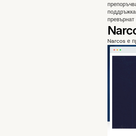
препоръчва
поддръжка 
превърнат
Narcos е п