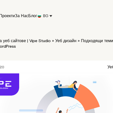
Проекти
За Нас
Блог
BG
 уеб сайтове | Vipe Studio
»
Уеб дизайн
»
Подходящи теми 
ordPress
Уе
020