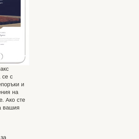
лакс
 се с
епоръки и
ения на
. Ако сте
а вашия
 за