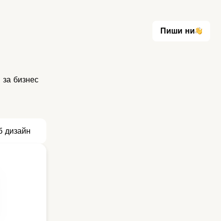
Пиши ни
Пиши ни
за бизнес
б дизайн