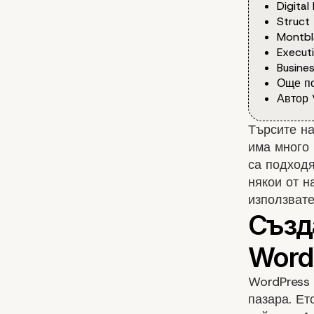
Digital
Struct
Montbl
Execut
Busine
Още по
Автор 
Търсите на
има много 
са подходя
някои от н
използвате
WordPress
пазара. Ет