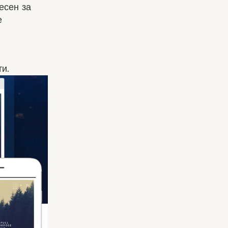
есен за
е
и.