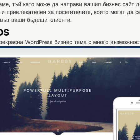
ме, тъй като може да направи вашия бизнес сайт л
и привлекателен за посетителите, които могат да с
 във ваши бъдещи клиенти.
рекрасна WordPress бизнес тема с много възможност