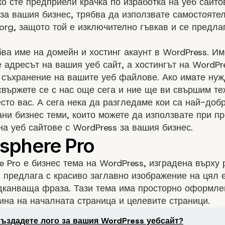
ко сте предприели крачка по изработка на уеб сайто
за вашия бизнес, трябва да използвате самостояте
org, защото той е изключително гъвкав и се предла
ва име на домейн и хостинг акаунт в WordPress. Им
 адресът на вашия уеб сайт, а хостингът на WordPr
 съхранение на вашите уеб файлове. Ако имате нуж
свържете се с нас още сега и ние ще ви свършим те
сто вас. А сега нека да разгледаме кои са най-доб
ни бизнес теми, които можете да използвате при п
на уеб сайтове с WordPress за вашия бизнес.
 Pro е бизнес тема на WordPress, изградена върху 
я предлага с красиво заглавно изображение на цял 
одканваща фраза. Тази тема има просторно оформле
на на началната страница и целевите страници.
създадете лого за вашия WordPress уебсайт?