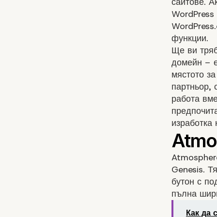
сайтове. А
WordPress 
WordPress.
функции.
Ще ви тряб
домейн – е
мястото за
партньор, 
работа вме
предпочита
изработка 
Atmosphere
Genesis. Т
бутон с п
пълна шири
Как да 