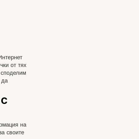
Интернет
чки от тях
е споделим
 да
рмация на
за своите