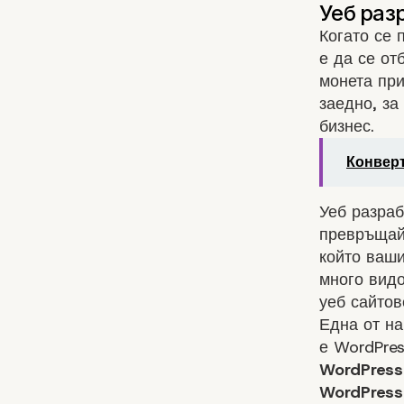
Когато се 
е да се от
монета пр
заедно, за
бизнес.
Конверт
Уеб разраб
превръщайк
който ваши
много видо
уеб сайтов
Една от на
е WordPres
WordPress
WordPress