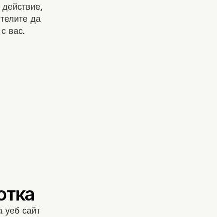
 действие,
ителите да
с вас.
а уеб сайт