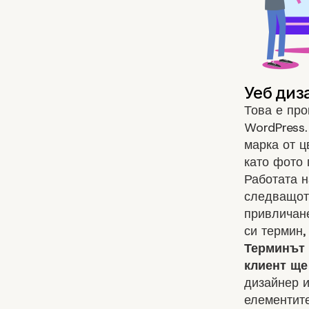
Това е про
WordPress.
марка от 
като фото 
Работата н
следващото
привличане
си термин,
Терминът 
клиент ще
дизайнер и
елементите