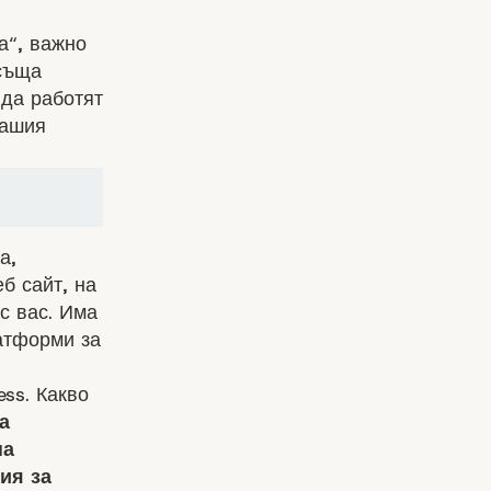
а“, важно
 съща
 да работят
вашия
а,
б сайт, на
 с вас. Има
атформи за
ss. Какво
а
на
ия за