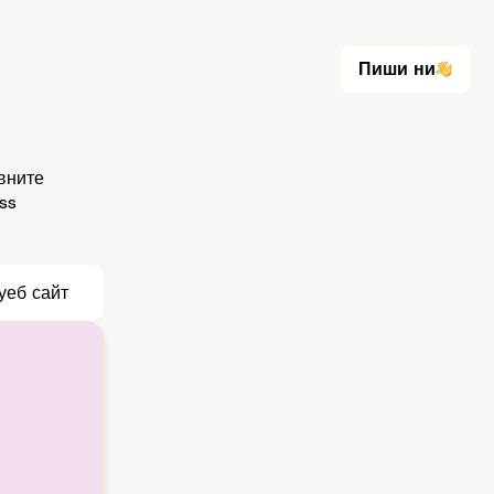
Пиши ни
Пиши ни
вните
ss
уеб сайт