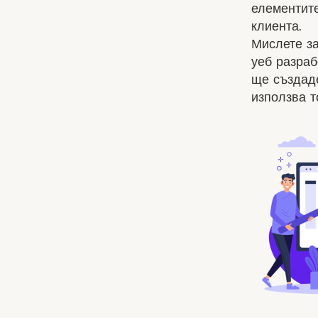
елементите
клиента.
Мислете за
уеб разраб
ще създаде
използва 