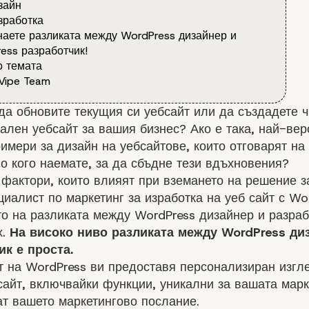
зайн
зработка
наете разликата между WordPress дизайнер и
ess разработчик!
 темата
Vipe Team
да обновите текущия си уебсайт или да създадете ч
лен уебсайт за вашия бизнес? Ако е така, най-вер
римери за
дизайн на уебсайтове
, които отговарят на
Но кого наемате, за да сбъдне тези вдъхновения?
фактори, които влияят при вземането на решение з
циалист по маркетинг за
изработка на уеб сайт с Wo
о на разликата между WordPress дизайнер и разраб
х.
На високо ниво разликата между WordPress ди
ик е проста.
 на WordPress ви предоставя персонализиран изгл
айт, включвайки функции, уникални за вашата марк
т вашето маркетингово послание.