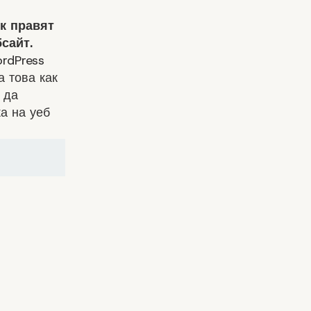
к правят
сайт.
rdPress
а това как
 да
а на уеб