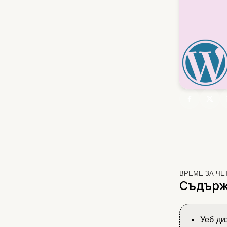
ВРЕМЕ ЗА ЧЕ
Съдърж
Уеб ди