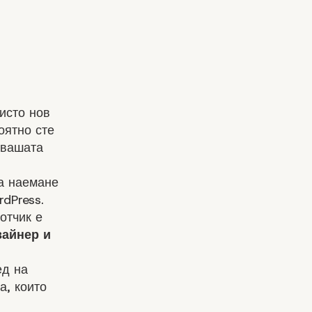
исто нов
оятно сте
 вашата
а наемане
rdPress
.
отчик е
зайнер и
ед на
а, които