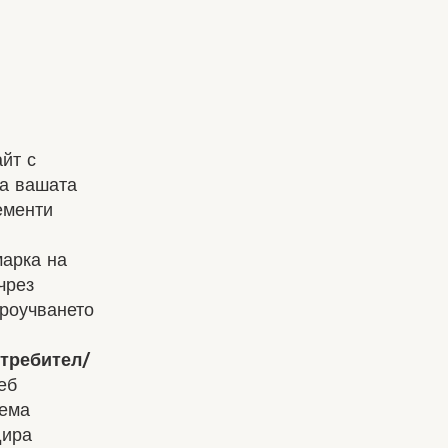
йт с
на вашата
ементи
марка на
чрез
проучването
отребител/
еб
зема
дира