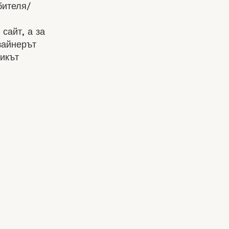
бителя/
сайт, а за
зайнерът
чикът