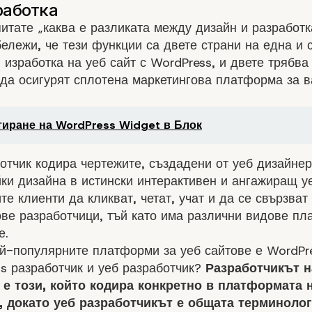
питате „каква е разликата между дизайн и разработк
бележи, че тези функции са двете страни на една и
и
изработка на уеб сайт с WordPress
, и двете трябва
 да осигурят сплотена маркетингова платформа за 
иране на WordPress Widget в Блок
отчик кодира чертежите, създадени от уеб дизайнер
и дизайна в истински интерактивен и ангажиращ уе
те клиенти да кликват, четат, учат и да се свързват
ве разработчици, тъй като има различни видове пл
е.
й-популярните платформи за уеб сайтове е WordPre
s разработчик и уеб разработчик?
Разработчикът н
 е този, който кодира конкретно в платформата 
, докато уеб разработчикът е общата терминолог