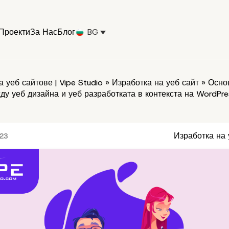
Проекти
За Нас
Блог
BG
 уеб сайтове | Vipe Studio
»
Изработка на уеб сайт
»
Осно
ду уеб дизайна и уеб разработката в контекста на WordPre
Изработка на 
023