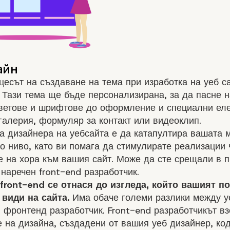
цесът на създаване на тема при изработка на уеб са
 Тази тема ще бъде персонализирана, за да пасне 
цветове и шрифтове до оформление и специални ел
галерия, формуляр за контакт или видеоклип.
а дизайнера на уебсайта е да катапултира вашата 
 ниво, като ви помага да стимулирате реализации 
 на хора към вашия сайт. Може да сте срещали в 
 наречен front-end разработчик.
front-end се отнася до изгледа, който вашият п
 види на сайта.
Има обаче големи разлики между у
 фронтенд разработчик. Front-end разработчикът в
 на дизайна, създадени от вашия уеб дизайнер, ко