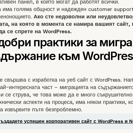
тивен панел, в който могат да работят всички.
а има голяма общност и надежден customer support
денонощието.
Ако сте недоволни или неудовлетво
та, на която в момента се намира вашият сайт,
да се спрете на WordPress.
не свършва с
изработка на уеб сайт с WordPress
. На
ай-интересната част – миграцията на съдържанието
и се струва, че това може да е много съкрушително
хнически аспекти на процеса, има някои практики, к
а извървите пътя безпроблемно.
създадете успешен корпоративен сайт с WordPress и Ne