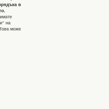
орядъка в
о.
имате
и“ на
 Това може