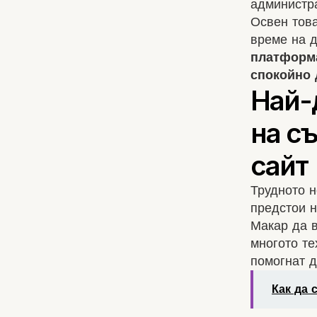
администра
Освен тов
време на 
платформа
спокойно 
Трудното 
предстои н
Макар да в
многото те
помогнат д
Как да 