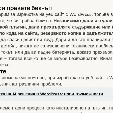
орим за изработка на уеб сайт с WordPress, трябва 
те, че ви трябва
бек-ъп
.
Независимо дали актуали
якой плъгин, дали прехвърляте съдържание или
по кода на сайта, резервното копие е задължите
да спаси целият ви труд. Дори и да сте планирали 
детайл, никога не са изключени технически пробле
 токът, или да ви падне батерията, докато прехвърл
 – тогава всичко ще се загуби безвъзвратно. Винаг
к-ъп.
 споменахме по-горе, при
изработка на уеб сайт с 
ъзникнат различни проблеми.
ка на AI решения в WordPress: нови възможности
лементарни процеси като инсталиране на плъгин, н