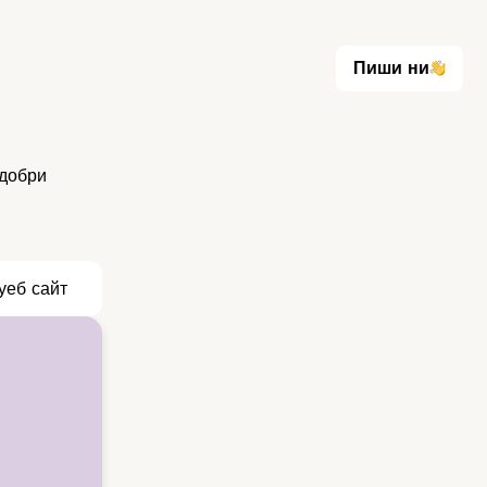
Пиши ни
Пиши ни
добри
уеб сайт