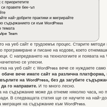
 с приоритетите
 си правете бек-ъп
йте
йте най-добрите практики и мигрирайте
о съдържанието си към WordPress
 темата
Vipe Team
о на уеб сайт е трудоемък процес. Старите методи 
о програмиране и писане на кодове, което отнемаш
еци. С напредването на технологиите и появата на 
начително се улесни.
тка на уеб сайт с WordPress
вече се нуждаете само 
 обаче вече имате сайт на различна платформа, 
хвърлите на WordPress, без да загубите съдържан
 да го направите.
И то много лесно.
 на съдържание може да отнеме няколко часа, но п
ади. В следващата статия ще се научите на най-д
а миграция на съдържание към WordPress.