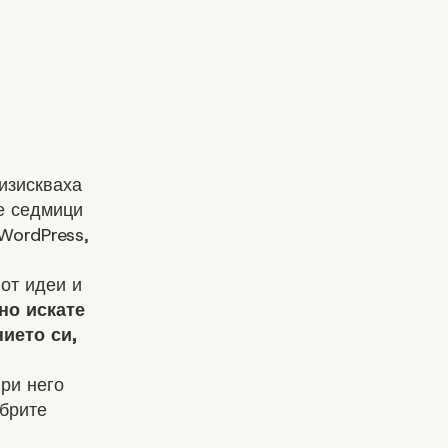
изискваха
е седмици
WordPress,
от идеи и
но искате
ието си,
ри него
обрите