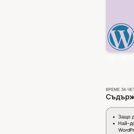
ВРЕМЕ ЗА ЧЕ
Съдърж
Защо д
Най-до
WordPr