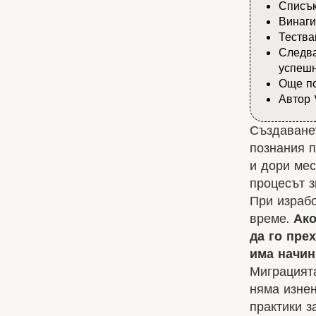
Списък
Винаги
Тества
Следва
успешн
Още по
Автор 
Създаванет
познания п
и дори мес
процесът з
При
израбо
време.
Ако
да го пре
има начин
Миграцията
няма изнен
практики з