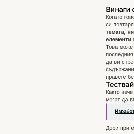
Когато гов
си повтаря
темата, н
елементи 
Това може 
последния 
да ви спре
съдържание
правете бе
Както вече
могат да в
Изработ
Дори при е