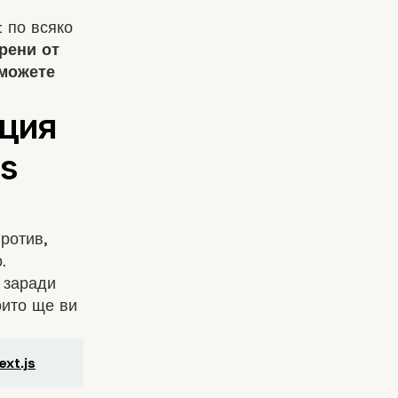
 по всяко
рени от
 можете
против,
.
 заради
оито ще ви
xt.js