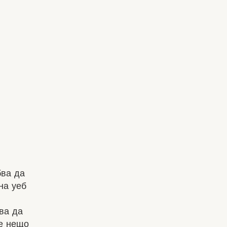
бва да
на уеб
ва да
те нещо