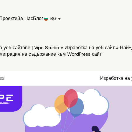
Проекти
За Нас
Блог
BG
 уеб сайтове | Vipe Studio
»
Изработка на уеб сайт
»
Най-
 миграция на съдържание към WordPress сайт
Изработка на 
023