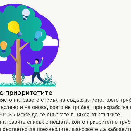
ясто направете списък на съдържанието, което тря
ърлено и на онова, което не трябва. При изработка 
dPress може да се объркате в някоя от стъпките.
 направите списък с нещата, които приоритетно тряб
 съответно да прехвърлите, шансовете да забрави