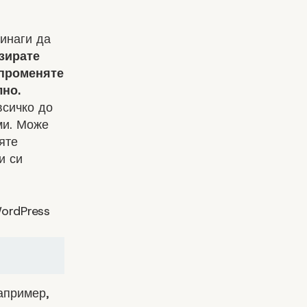
винаги да
зирате
 променяте
лно.
всичко до
ми. Може
яте
и си
WordPress
апример,