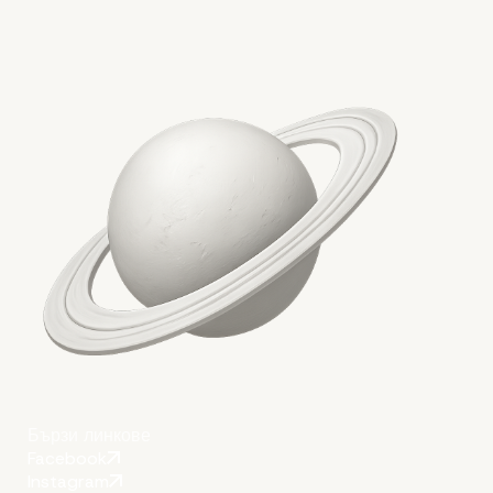
Вече знаете, кога тряб
наемете професионал
WordPress екип
Бързи линкове
Facebook
Instagram