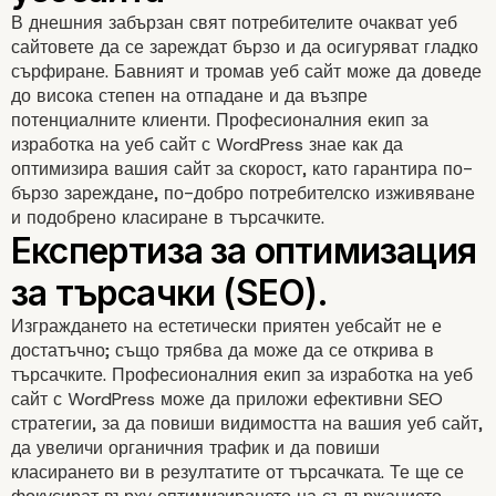
В днешния забързан свят потребителите очакват уеб
сайтовете да се зареждат бързо и да осигуряват гладко
сърфиране. Бавният и тромав уеб сайт може да доведе
до висока степен на отпадане и да възпре
потенциалните клиенти. Професионалния екип за
изработка на уеб сайт с WordPress знае как да
оптимизира вашия сайт за скорост, като гарантира по-
бързо зареждане, по-добро потребителско изживяване
и подобрено класиране в търсачките.
Подобрени мерки за
сигурност
Изграждането на естетически приятен уебсайт не е
достатъчно; също трябва да може да се открива в
търсачките. Професионалния екип за изработка на уеб
сайт с WordPress може да приложи ефективни SEO
стратегии, за да повиши видимостта на вашия уеб сайт,
да увеличи органичния трафик и да повиши
класирането ви в резултатите от търсачката. Те ще се