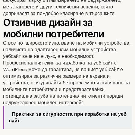
фокусират върху оптимизирането на съдържанието,
мета таговете и други технически аспекти, които
допринасят за по-добро класиране в търсачките.
Оптимизирана
С все по-широкото използване на мобилни устройства,
производителност на
наличието на адаптивен към мобилни устройства
уебсайт вече не е лукс, а необходимост.
уебсайта
Професионалния екип за изработка на уеб сайт с
WordPress може да гарантира, че вашият уеб сайт е
оптимизиран за различни размери на екрана и
устройства, осигурявайки безпроблемно изживяване за
мобилните потребители и предотвратявайки
потенциална загуба на потенциални клиенти поради
недружелюбен мобилен интерфейс.
Практики за сигурността при изработка на уеб
сайт