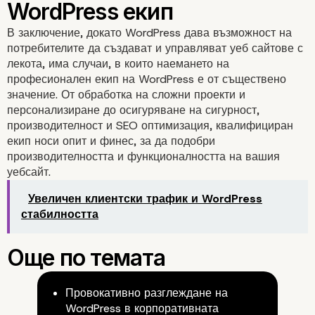
Текуща техническа
В заключение, докато WordPress дава възможност на
поддръжка и поддръ
потребителите да създават и управляват уеб сайтове с
лекота, има случаи, в които наемането на
професионален екип на WordPress е от съществено
значение. От обработка на сложни проекти и
персонализиране до осигуряване на сигурност,
производителност и SEO оптимизация, квалифициран
екип носи опит и финес, за да подобри
производителността и функционалността на вашия
уебсайт.
Увеличен клиентски трафик и WordPress
стабилността
Интегриране на разши
Провокативно разглеждане на
WordPress в корпоративната