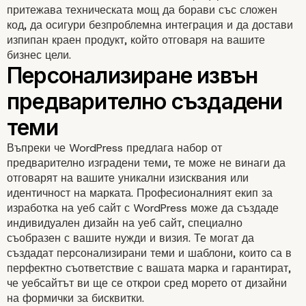
притежава техническата мощ да борави със сложен
код, да осигури безпроблемна интеграция и да достави
изпипан краен продукт, който отговаря на вашите
бизнес цели.
Сложността на проект
Въпреки че WordPress предлага набор от
изисква експертиза
предварително изградени теми, те може не винаги да
отговарят на вашите уникални изисквания или
идентичност на марката. Професионалният екип за
изработка на уеб сайт с WordPress може да създаде
индивидуален дизайн на уеб сайт, специално
съобразен с вашите нужди и визия. Те могат да
създадат персонализирани теми и шаблони, които са в
перфектно съответствие с вашата марка и гарантират,
че уебсайтът ви ще се открои сред морето от дизайни
на формички за бисквитки.