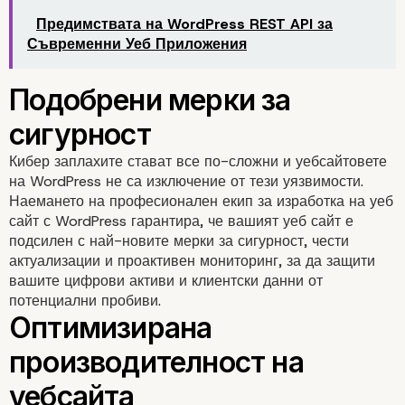
Предимствата на WordPress REST API за
Съвременни Уеб Приложения
Персонализиране изв
предварително създа
Кибер заплахите стават все по-сложни и уебсайтовете
на WordPress не са изключение от тези уязвимости.
теми
Наемането на професионален екип за изработка на уеб
сайт с WordPress гарантира, че вашият уеб сайт е
подсилен с най-новите мерки за сигурност, чести
актуализации и проактивен мониторинг, за да защити
вашите цифрови активи и клиентски данни от
потенциални пробиви.