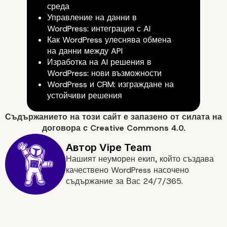
функции
среда
Управление на данни в
WordPress: интеграция с AI
Как WordPress улеснява обмена
на данни между API
Изработка на AI решения в
WordPress: нови възможности
WordPress и CRM: изграждане на
устойчиви решения
Съдържанието на
този сайт
е запазено от силата на
договора с
Creative Commons 4.0.
Управление на множе
Нашият неуморен екип, който създава
качествено WordPress насочено
сайтове
съдържание за Вас 24/7/365.