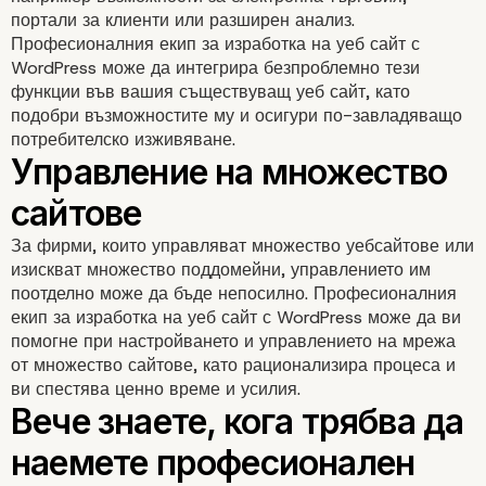
мобилни потребители
портали за клиенти или разширен анализ.
Професионалния екип за изработка на уеб сайт с
WordPress може да интегрира безпроблемно тези
функции във вашия съществуващ уеб сайт, като
подобри възможностите му и осигури по-завладяващо
потребителско изживяване.
За фирми, които управляват множество уебсайтове или
изискват множество поддомейни, управлението им
поотделно може да бъде непосилно. Професионалния
екип за изработка на уеб сайт с WordPress може да ви
помогне при настройването и управлението на мрежа
от множество сайтове, като рационализира процеса и
ви спестява ценно време и усилия.