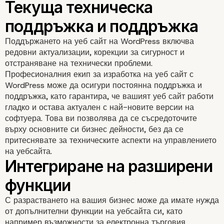
Експертиза за оптими
Поддържането на уеб сайт на WordPress включва
за търсачки (SEO).
редовни актуализации, корекции за сигурност и
отстраняване на технически проблеми.
Професионалния екип за изработка на уеб сайт с
WordPress може да осигури постоянна поддръжка и
поддръжка, като гарантира, че вашият уеб сайт работи
гладко и остава актуален с най-новите версии на
софтуера. Това ви позволява да се съсредоточите
върху основните си бизнес дейности, без да се
притеснявате за техническите аспекти на управлението
на уебсайта.
С разрастването на вашия бизнес може да имате нужда
Отзивчив дизайн за
от допълнителни функции на уебсайта си, като
например възможности за електронна търговия,