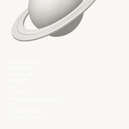
Автор
Vipe Team
Бързи линкове
Facebook
Instagram
LinkedIn
X
Свържете се
office@vipestudio.com
Офис
ул. Тракия 35
София, България