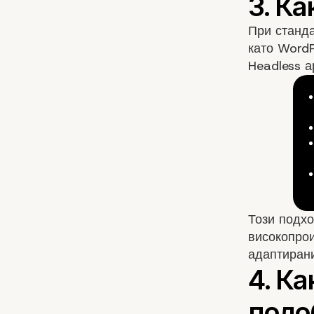
При станда
като WordP
Headless а
Този подхо
високопрои
адаптирани