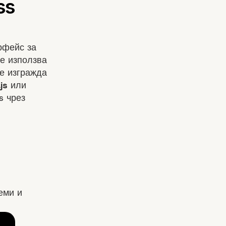
рфейс за
се използва
е изгражда
js
или
s чрез
еми и