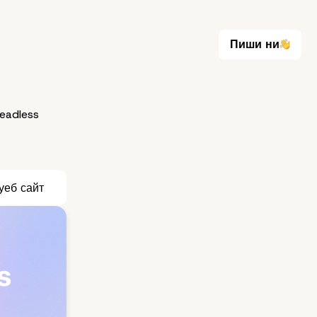
Пиши ни
Пиши ни
eadless
уеб сайт