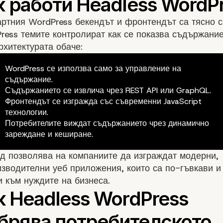
ртния WordPress бекендът и фронтендът са тясно с
ress темите контролират как се показва съдържание
рхитектурата обаче:
WordPress се използва само за управление на
съдържание.
Съдържанието се извлича чрез REST API или GraphQL.
Фронтендът се изгражда със съвременни JavaScript
технологии.
Потребителите виждат съдържанието чрез динамично
зареждане и кеширане.
д позволява на компаниите да изграждат модерни,
зводителни уеб приложения, които са по-гъвкави и
 към нуждите на бизнеса.