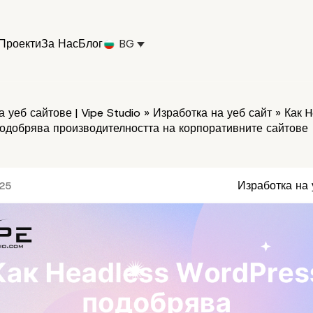
Проекти
За Нас
Блог
BG
 уеб сайтове | Vipe Studio
»
Изработка на уеб сайт
»
Как H
одобрява производителността на корпоративните сайтове
Изработка на 
025