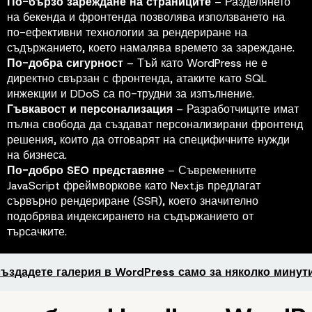
По-бързо зареждане на страниците
– Разделянето
на бекенда и фронтенда позволява използването на
по-ефективни технологии за рендериране на
съдържанието, което намалява времето за зареждане.
По-добра сигурност
– Тъй като WordPress не е
директно свързан с фронтенда, атаките като SQL
инжекции и DDoS са по-трудни за изпълнение.
Гъвкавост и персонализация
– Разработчиците имат
пълна свобода да създават персонализирани фронтенд
решения, които да отговарят на специфичните нужди
на бизнеса.
По-добро SEO представяне
– Съвременните
JavaScript фреймворкове като Next.js предлагат
сървърно рендериране (SSR), което значително
подобрява индексирането на съдържанието от
търсачките.
създадете галерия в WordPress само за няколко минут