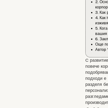
2. Осн
корпор
3. Как
4. Как
изжив
5. Ког
вашия 
6. Зак
Още по
Автор 
С развитие
повече кор
подобряван
подходи е
разделя бе
персонализ
разгледаме
производит