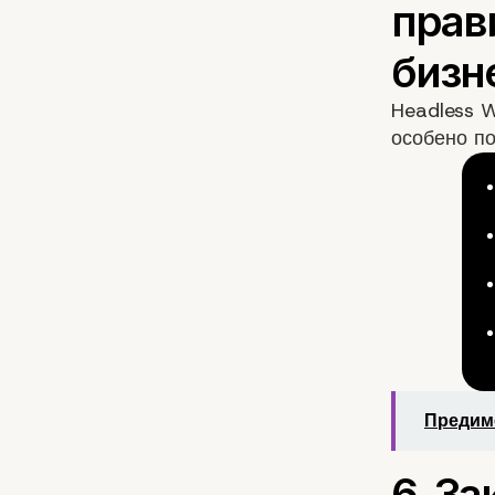
Headless W
особено п
Предимс