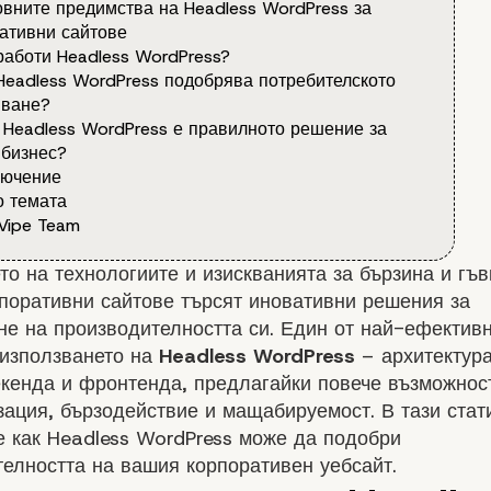
овните предимства на Headless WordPress за
ативни сайтове
 работи Headless WordPress?
 Headless WordPress подобрява потребителското
яване?
а Headless WordPress е правилното решение за
бизнес?
лючение
 темата
Vipe Team
то на технологиите и изискванията за бързина и гъв
поративни сайтове търсят иновативни решения за
е на производителността си. Един от най-ефектив
 използването на
Headless WordPress
– архитектура
кенда и фронтенда, предлагайки повече възможнос
ация, бързодействие и мащабируемост. В тази стат
 как Headless WordPress може да подобри
елността на вашия корпоративен уебсайт.