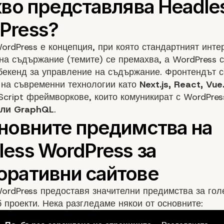
ordPress е концепция, при която стандартният инте
на съдържание (темите) се премахва, а WordPress 
бекенд за управление на съдържание. Фронтендът с
 на съвременни технологии като
Next.js, React, Vue.
Script фреймворкове, които комуникират с WordPres
или GraphQL
.
ordPress предоставя значителни предимства за гол
 проекти. Нека разгледаме някои от основните: