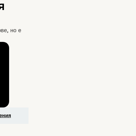
ве, но е
ения