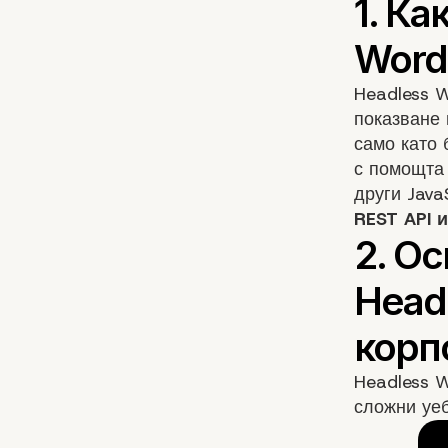
Headless W
показване 
само като 
с помощта
други Java
REST API 
Headless W
сложни уеб