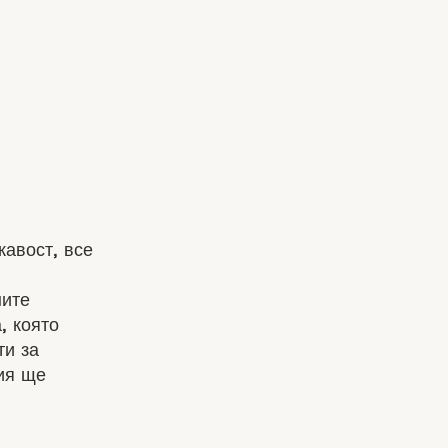
кавост, все
ните
, която
ти за
ия ще