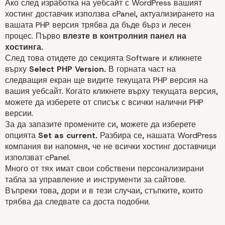
Ако след изработка на уебсайт с WordPress вашият
хостинг доставчик използва cPanel, актуализирането на
вашата PHP версия трябва да бъде бърз и лесен
процес. Първо
влезте в контролния
панел
на
хостинга.
След това отидете до секцията Software и кликнете
върху
Select PHP Version.
В горната част на
следващия екран ще видите текущата PHP версия на
вашия уебсайт. Когато кликнете върху текущата версия,
можете да изберете от списък с всички налични PHP
версии.
За да запазите промените си, можете да изберете
опцията
Set as current.
Разбира се, нашата
WordPress
компания
ви напомня, че не всички хостинг доставчици
използват cPanel.
Много от тях имат свои собствени персонализирани
табла за управление и инструменти за сайтове.
Въпреки това, дори и в тези случаи, стъпките, които
трябва да следвате са доста подобни.