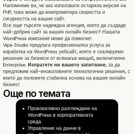
Напомняме ви, че ако използвате остаряла версия на
PHP, това може да компрометира скоростта и
сигурността
на вашия сайт.
Все още търсите надеждна агенция, която да създаде
най-добрия сайт за вашия онлайн бизнес? Нашата
WordPress компания
може да помогне!
Vipe Studio предлага професионална услуга за
Какво да направите сл
изработка на WordPress уебсайт
, която е скалируемо
решение за бизнеси от всякакъв мащаб, включително
като актуализирате P
Enterprise
.
Изпратете ни вашето запитване
, за да
предложим най-иновативните технологични решения, с
които да положите стабилна основа на вашия онлайн
версията на вашия
бизнес!
WordPress сайт?
Провокативно разглеждане на
WordPress в корпоративната
среда
Управление на данни в