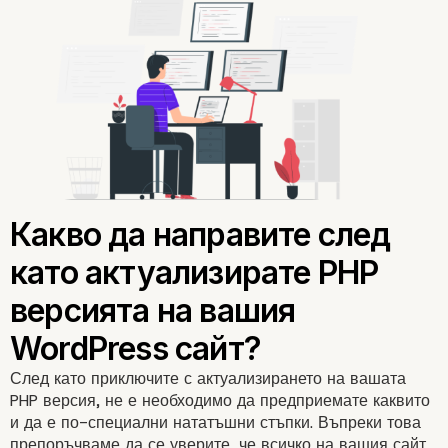
След като приключите с актуализирането на вашата
Как да актуализирате
PHP версия, не е необходимо да предприемате каквито
и да е по-специални нататъшни стъпки. Въпреки това
версията на вашия
препоръчваме да се уверите, че всичко на вашия сайт