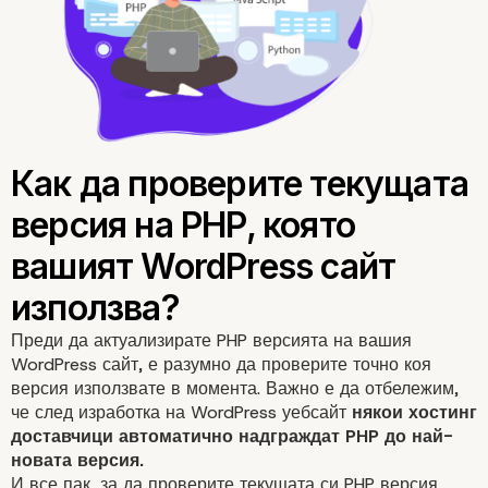
Защо е важно да
актуализирате WordPr
до най-новата версия 
PHP?
Преди да актуализирате PHP версията на вашия
WordPress сайт
, е разумно да проверите точно коя
версия използвате в момента. Важно е да отбележим,
че след изработка на WordPress уебсайт
някои хостинг
доставчици автоматично надграждат PHP до най-
новата версия.
И все пак, за да проверите текущата си PHP версия,