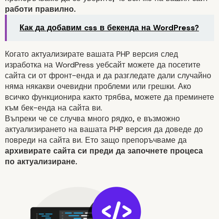
работи правилно.
WordPress сайт?
Как да добавим css в бекенда на WordPress?
Когато актуализирате вашата PHP версия след
изработка на WordPress уебсайт можете да посетите
сайта си от фронт-енда и да разгледате дали случайно
Актуализиране на вашата P
няма някакви очевидни
проблеми
или
грешки
. Ако
версия в cPanel
всичко функционира както трябва, можете да преминете
към бек-енда на сайта ви.
Въпреки че се случва много рядко, е възможно
актуализирането на вашата PHP версия да доведе до
повреди на сайта ви. Ето защо препоръчваме да
архивирате сайта си преди да започнете процеса
по актуализиране.