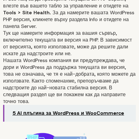
влезте във вашето
табло за управление
и отидете на
Tools > Site Health.
За да намерите вашата WordPress
PHP версия, кликнете върху раздела Info и отидете на
панела Server.
Тук ще намерите информация за вашия сървър,
включително текущата ви версия на PHP. В зависимост
от версията, която използвате, може да решите дали
искате да надстроите или не.
Нашата WordPress компания ви предупреждава, че
дори и WordPress да поддържа текущата ви версия,
това не означава, че тя е най-добрата, която можете да
използвате. Както споменахме, препоръчваме да
надстроите до най-новата стабилна
версия
. В
следващия раздел ще ви покажем как да направите
точно това.
5 AI плъгина за WordPress и WooCommerce