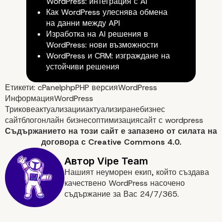
WordPress: интеграция с AI
Как WordPress улеснява обмена
на данни между API
Изработка на AI решения в
WordPress: нови възможности
WordPress и CRM: изграждане на
устойчиви решения
Етикети:
cPanel
php
PHP версия
WordPress
Информация
WordPress
Трикове
актуализации
актуализиране
бизнес
сайт
блог
онлайн бизнес
оптимизация
сайт с wordpress
Съдържанието на
този сайт
е запазено от силата на
договора с
Creative Commons 4.0.
Нашият неуморен екип, който създава
качествено WordPress насочено
съдържание за Вас 24/7/365.