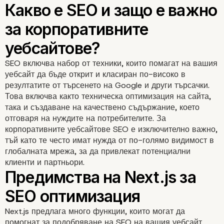
SEO включва набор от техники, които помагат на вашия
уебсайт да бъде открит и класиран по-високо в
резултатите от търсенето на Google и други търсачки.
Това включва както техническа оптимизация на сайта,
така и създаване на качествено съдържание, което
отговаря на нуждите на потребителите. За
корпоративните уебсайтове SEO е изключително важно,
тъй като те често имат нужда от по-голямо видимост в
глобалната мрежа, за да привлекат потенциални
клиенти и партньори.
Какво е SEO и защо е 
за корпоративните
Next.js предлага много функции, които могат да
помогнат за подобряване на SEO на вашия уебсайт,