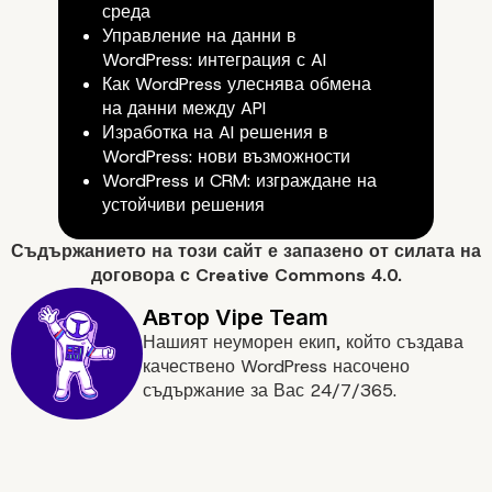
среда
Управление на данни в
WordPress: интеграция с AI
Как WordPress улеснява обмена
на данни между API
Изработка на AI решения в
WordPress: нови възможности
WordPress и CRM: изграждане на
устойчиви решения
Съдържанието на
този сайт
е запазено от силата на
договора с
Creative Commons 4.0.
Как Vipe Studio може д
Нашият неуморен екип, който създава
помогне с SEO
качествено WordPress насочено
съдържание за Вас 24/7/365.
оптимизация за
корпоративни уебсайт