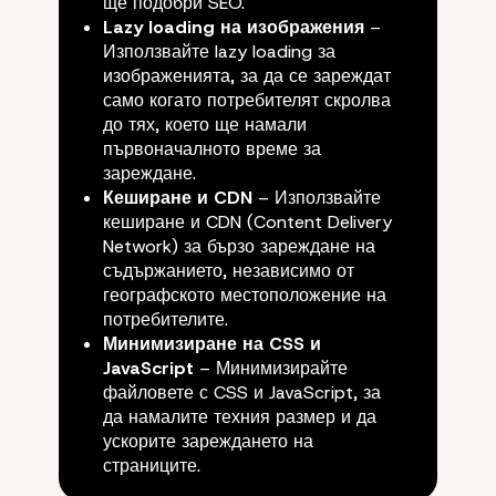
ще подобри SEO.
Lazy loading на изображения
–
Използвайте lazy loading за
изображенията, за да се зареждат
само когато потребителят скролва
до тях, което ще намали
първоначалното време за
зареждане.
Кеширане и CDN
– Използвайте
кеширане и CDN (Content Delivery
Network) за бързо зареждане на
съдържанието, независимо от
географското местоположение на
потребителите.
Минимизиране на CSS и
JavaScript
– Минимизирайте
файловете с CSS и JavaScript, за
да намалите техния размер и да
ускорите зареждането на
страниците.
Как да подобрите