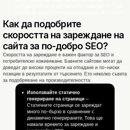
Как да интегрирате
изображенията, за да намалите размера им и да
подобрите скоростта на зареждане на страниците.
WordPress с Next.js за
оптимизация?
Скоростта на зареждане е важен фактор за SEO и
потребителско изживяване. Бавните сайтове могат да
доведат до високи проценти на отпадане и по-ниски
позиции в резултатите от търсенето. Ето няколко съвета
за подобряване на производителността:
Използвайте статично
генериране на страници
–
Статичните страници се зареждат
много по-бързо в сравнение с
динамично генерираните. Това ще
намали времето за зареждане и