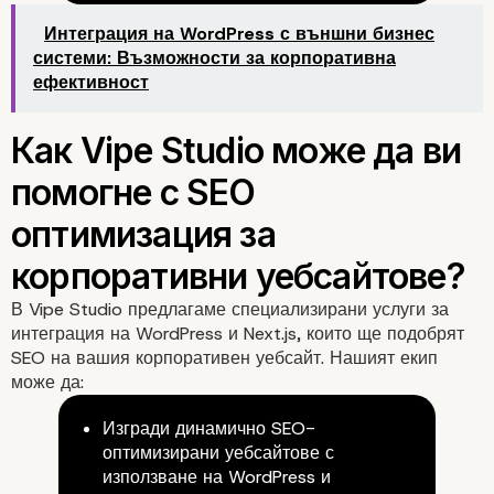
скоростта на зарежда
Интеграция на WordPress с външни бизнес
системи: Възможности за корпоративна
сайта за по-добро SEO
ефективност
В
Vipe Studio
предлагаме специализирани услуги за
интеграция на WordPress и Next.js, които ще подобрят
SEO на вашия корпоративен уебсайт. Нашият екип
може да:
Изгради динамично SEO-
оптимизирани уебсайтове с
използване на WordPress и