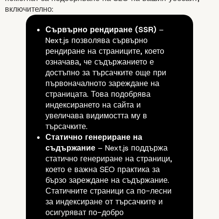
уебсайтове?
включително:
Сървърно рендиране (SSR)
–
Next.js позволява сървърно
рендиране на страниците, което
означава, че съдържанието е
достъпно за търсачките още при
първоначалното зареждане на
страницата. Това подобрява
индексирането на сайта и
увеличава видимостта му в
търсачките.
Статично генериране на
съдържание
– Next.js поддържа
Предимства на Next.js
статично генериране на страници,
което е важна SEO практика за
SEO оптимизация
бързо зареждане на съдържание.
Статичните страници са по-лесни
за индексиране от търсачките и
осигуряват по-добро