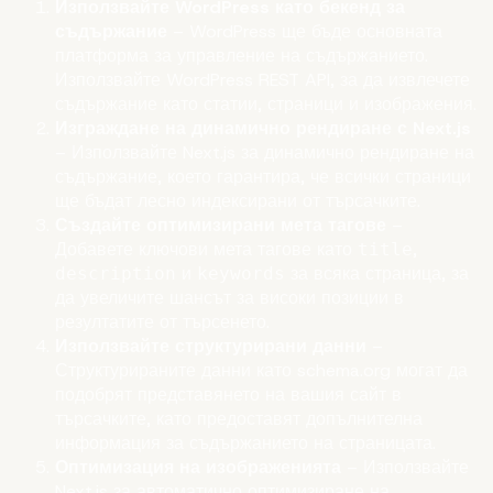
Използвайте WordPress като бекенд за
съдържание
– WordPress ще бъде основната
платформа за управление на съдържанието.
Използвайте WordPress REST API, за да извлечете
съдържание като статии, страници и изображения.
Изграждане на динамично рендиране с Next.js
– Използвайте Next.js за динамично рендиране на
съдържание, което гарантира, че всички страници
ще бъдат лесно индексирани от търсачките.
Създайте оптимизирани мета тагове
–
Добавете ключови мета тагове като
,
title
и
за всяка страница, за
description
keywords
да увеличите шансът за високи позиции в
резултатите от търсенето.
Използвайте структурирани данни
–
Структурираните данни като schema.org могат да
подобрят представянето на вашия сайт в
търсачките, като предоставят допълнителна
информация за съдържанието на страницата.
Оптимизация на изображенията
– Използвайте
Next.js за автоматично оптимизиране на