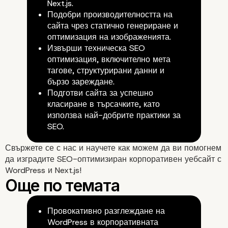
Next.js.
Подобри производителността на
сайта чрез статично генериране и
оптимизация на изображенията.
Извърши техническа SEO
оптимизация, включително мета
тагове, структурирани данни и
бързо зареждане.
Подготви сайта за успешно
класиране в търсачките, като
използва най-добрите практики за
SEO.
Свържете се с нас и научете как можем да ви помогнем
да изградите SEO-оптимизиран корпоративен уебсайт с
WordPress и Next.js!
Провокативно разглеждане на
WordPress в корпоративната