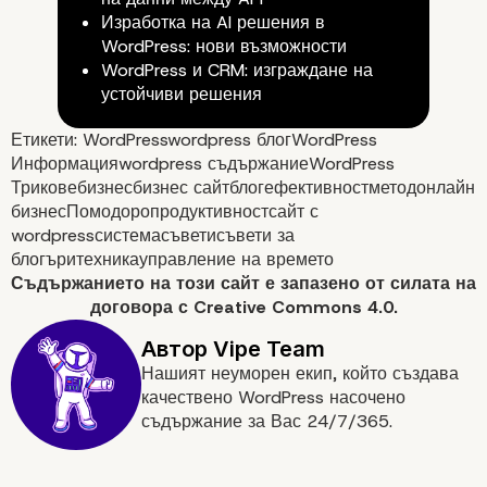
Изработка на AI решения в
WordPress: нови възможности
WordPress и CRM: изграждане на
устойчиви решения
Етикети:
WordPress
wordpress блог
WordPress
Информация
wordpress съдържание
WordPress
Трикове
бизнес
бизнес сайт
блог
ефективност
метод
онлайн
бизнес
Помодоро
продуктивност
сайт с
wordpress
система
съвети
съвети за
блогъри
техника
управление на времето
Съдържанието на
този сайт
е запазено от силата на
договора с
Creative Commons 4.0.
Нашият неуморен екип, който създава
качествено WordPress насочено
съдържание за Вас 24/7/365.