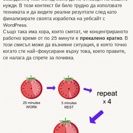
нужди. В този контекст би било трудно да използвате
техниката и да видите
реални резултати
след като
финализирате своята изработка на уебсайт с
WordPress.
Също така има хора, които смятат, че концентрираното
работно време от по 25 минути е
прекалено кратко
. В
този смисъл може да възникне ситуация, в която точно
когато сте най-фокусирани върху това, което правите,
5. Направете кратка почивк
се налага да спрете за почивка.