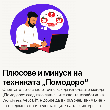
докато „Помодоро“ таймеръ
звънне
4. Отбележете, че сте изпъл
задачата
След като вече знаете точно как да използвате метода
„Помодоро“ след като завършите своята изработка на
WordPress уебсайт, е добре да ви обърнем внимание и
на
предимствата
и недостатъците на тази интересна