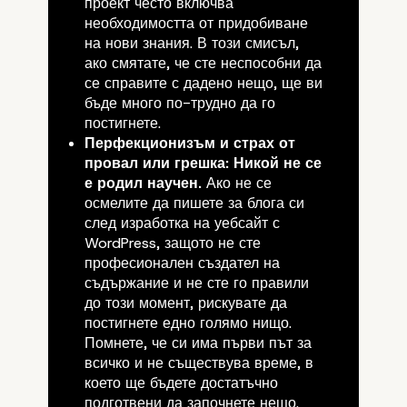
проект често включва
необходимостта от придобиване
на нови знания. В този смисъл,
ако смятате, че сте неспособни да
се справите с дадено нещо, ще ви
бъде много по-трудно да го
постигнете.
За чудовището, нареч
Перфекционизъм и страх от
провал или грешка:
Никой не се
„Отлагане“
е родил научен.
Ако не се
осмелите да
пишете
за блога си
след изработка на уебсайт с
WordPress, защото не сте
професионален
създател на
съдържание
и не сте го правили
до този момент, рискувате да
постигнете едно голямо нищо.
Помнете, че си има
първи
път за
всичко и не съществува време, в
което ще бъдете достатъчно
подготвени да започнете нещо.