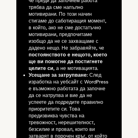
че преди да започнем работа
трябва да сме напълно
мотивирани. По този начин
стигаме до саботиращия момент,
в който, ако не сме достатъчно
мотивирани, предпочитаме
изобщо да не се захващаме с
дадено нещо. Не забравяйте, че
постоянството е нещото, което
ще ви помогне да постигнете
целите си
, а не мотивацията.
Усещане за затрупване:
След
изработка на уебсайт с WordPress
е възможно работата да започне
да се натрупва и вие да не
успеете да подредите правилно
приоритетите си. Това
предизвиква чувства на
тревожност, нерешителност,
безсилие и провал, които ви
затварят в порочен кръг, от който