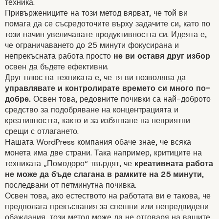
техника.
Привържениците на този метод вярват, че той ви
помага да се съсредоточите върху задачите си, като по
този начин увеличавате продуктивността си. Идеята е,
че ограничаването до 25 минути фокусирана и
непрекъсната работа просто
не ви оставя друг избор
освен да бъдете
ефективни
.
Друг
плюс
на техниката е, че тя ви позволява да
управлявате и контролирате времето си много по-
добре.
Освен това, редовните почивки са най-доброто
средство за подобряване на концентрацията и
креативността, както и за избягване на неприятни
срещи с отлагането.
Нашата WordPress компания обаче знае, че всяка
монета има две страни. Така например, критиците на
техниката „Помодоро“ твърдят, че
креативната работа
не може да бъде слагана в рамките на 25 минути
,
последвани от петминутна почивка.
Освен това, ако естеството на работата ви е такова, че
предполага прекъсвания за спешни или непредвидени
обаждания, този метод може да не отговаря на вашите