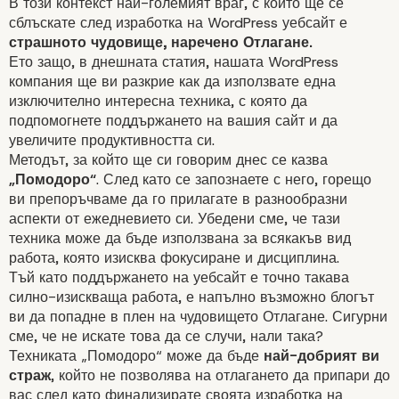
В този контекст най-големият враг, с който ще се
сблъскате след изработка на WordPress уебсайт е
страшното чудовище, наречено Отлагане.
Ето защо, в днешната статия,
нашата WordPress
компания
ще ви разкрие как да използвате една
изключително интересна техника, с която да
подпомогнете поддържането на вашия сайт и да
увеличите продуктивността си.
Методът, за който ще си говорим днес се казва
„Помодоро“
. След като се запознаете с него, горещо
ви препоръчваме да го прилагате в разнообразни
аспекти от ежедневието си. Убедени сме, че тази
техника може да бъде използвана за всякакъв вид
работа, която изисква фокусиране и дисциплина.
Тъй като поддържането на уебсайт е точно такава
силно-изискваща работа, е напълно възможно блогът
ви да попадне в плен на чудовището Отлагане. Сигурни
сме, че не искате това да се случи, нали така?
Техниката „Помодоро“ може да бъде
най-добрият ви
страж
, който не позволява на отлагането да припари до
вас след като финализирате своята изработка на