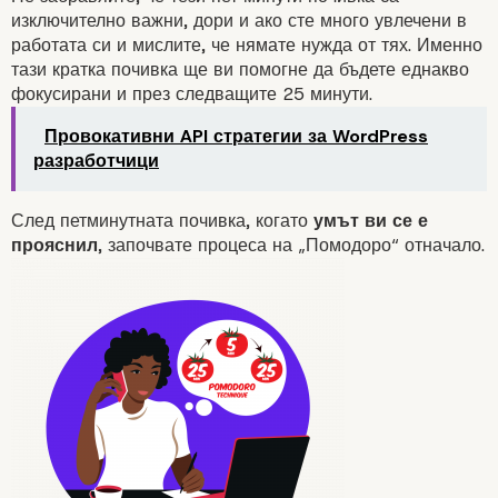
изключително важни, дори и ако сте много увлечени в
работата си и мислите, че нямате нужда от тях. Именно
тази кратка почивка ще ви помогне да бъдете еднакво
фокусирани и през следващите 25 минути.
Провокативни API стратегии за WordPress
разработчици
След петминутната почивка, когато
умът ви се е
прояснил
, започвате процеса на „Помодоро“ отначало.
1. Изберете задачата, която
да изпълните