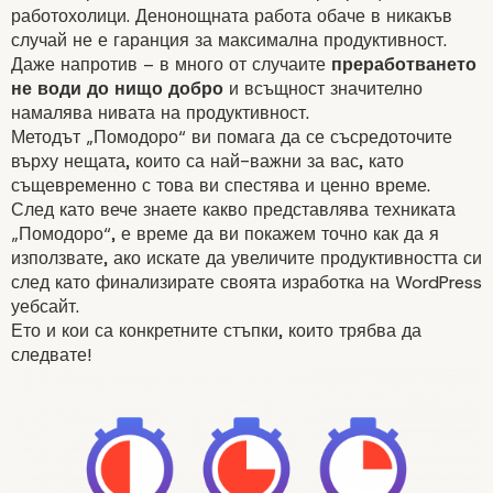
работохолици. Денонощната работа обаче в никакъв
случай не е гаранция за максимална продуктивност.
Даже напротив – в много от случаите
преработването
не води до нищо добро
и всъщност значително
намалява
нивата на продуктивност.
Методът „Помодоро“ ви помага да се съсредоточите
върху нещата, които са най-важни за вас, като
Какво представлява
същевременно с това ви спестява и ценно време.
След като вече знаете какво представлява техниката
техниката „Помодоро“
„Помодоро“, е време да ви покажем точно как да я
използвате, ако искате да увеличите продуктивността си
след като финализирате своята изработка на WordPress
уебсайт.
Ето и кои са конкретните
стъпки
, които трябва да
следвате!