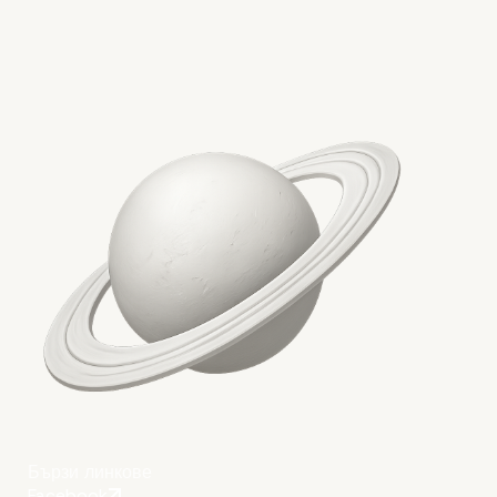
Плюсове и минуси на
техниката „Помодоро“
Бързи линкове
Facebook