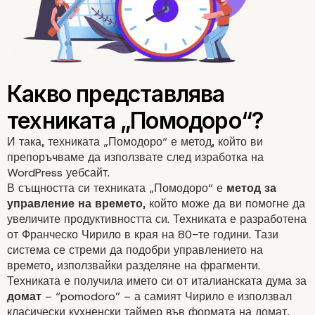
И така, техниката „Помодоро“ е метод, който ви
препоръчваме да използвате след изработка на
WordPress уебсайт.
В същността си техниката „Помодоро“ е
метод за
управление на времето
, който може да ви помогне да
увеличите продуктивността си. Техниката е разработена
от Франческо Чирило в края на 80-те години. Тази
система се стреми да подобри управлението на
времето, използвайки разделяне на фрагменти.
Техниката е получила името си от италианската дума за
домат
– “pomodoro” – а самият Чирило е използвал
класически кухненски таймер във формата на домат,