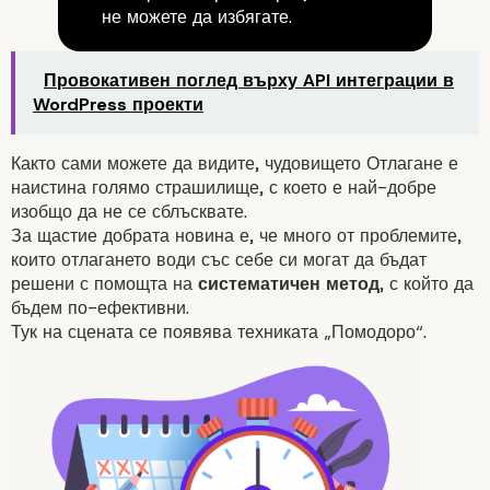
не можете да избягате.
Провокативен поглед върху API интеграции в
WordPress проекти
Както сами можете да видите, чудовището Отлагане е
наистина голямо страшилище, с което е най-добре
изобщо да не се сблъсквате.
За щастие добрата новина е, че много от проблемите,
които отлагането води със себе си могат да бъдат
решени с помощта на
систематичен метод
, с който да
бъдем
по-ефективни
.
Тук на сцената се появява техниката „Помодоро“.