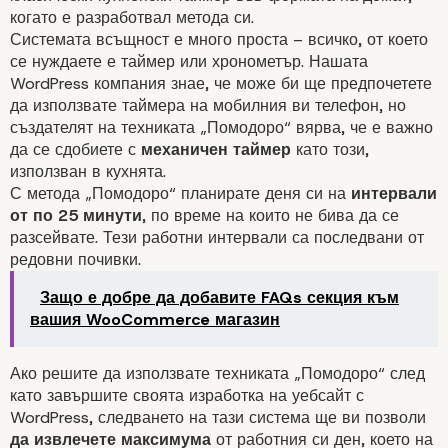
когато е разработвал метода си.
Системата всъщност е много проста – всичко, от което
се нуждаете е таймер или хронометър. Нашата
WordPress компания знае, че може би ще предпочетете
да използвате таймера на мобилния ви телефон, но
създателят на техниката „Помодоро“ вярва, че е важно
да се сдобиете с
механичен таймер
като този,
използван в кухнята.
С метода „Помодоро“ планирате деня си на
интервали
от по 25 минути
, по време на които не бива да се
разсейвате. Тези работни интервали са последвани от
редовни почивки.
Защо е добре да добавите FAQs секция към
вашия WooCommerce магазин
Ако решите да използвате техниката „Помодоро“ след
като завършите своята изработка на уебсайт с
WordPress, следването на тази система ще ви позволи
да извлечете максимума
от работния си ден, което на