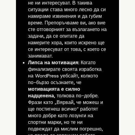
не ни интересуват. В такива
ситуации става много лесно да си
намираме извинения и да губим
време. Препоръчваме ви, ако вие
сте отговорният за възлагането на
задачи, да се опитате да
намерите хора, които искрено ще
се интересуват от това, с което се
занимават.
Липса на мотивация:
Когато
финализирате своята изработка
на WordPress уебсайт, колкото
по-бързо осъзнаете, че
мотивацията е силно
надценена
, толкова по-добре.
Фрази като „Вярвай, че можеш и
ще постигнеш всичко“ работят
много добре като лозунги на
спортни марки, но те ни
подвеждат да мислим погрешно,