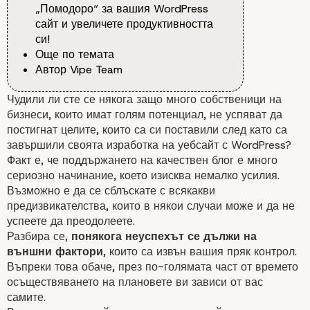
„Помодоро“ за вашия WordPress
сайт и увеличете продуктивността
си!
Още по темата
Автор Vipe Team
Чудили ли сте се някога защо много собственици на
бизнеси
, които имат голям потенциал, не успяват да
постигнат целите, които са си поставили след като са
завършили своята изработка на уебсайт с WordPress?
Факт е, че поддържането на качествен
блог
е много
сериозно начинание, което изисква немалко усилия.
Възможно е да се сблъскате с всякакви
предизвикателства, които в някои случаи може и да не
успеете да преодолеете.
Разбира се,
понякога неуспехът се дължи на
външни фактори
, които са извън вашия пряк контрол.
Въпреки това обаче, през по-голямата част от времето
осъществяването на плановете ви зависи от вас
самите.