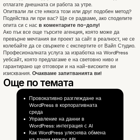
отлагате днешната си работа за утре.
Опитвали ли сте някога този или друг подобен метод?
Подейства ли при вас? Ще се радваме, ако споделите
опита си с нас
в коментарите по-долу!
Ако пък все още търсите
агенция
, която може да
превърне мечтания ви проект за сайт в реалност, не се
колебайте да се свържете с експертите от Вайп Студио.
Професионалната услуга за
изработка на WordPress
уебсайт
, която предлагаме е на световно ниво и
гарантирано ще отговори и на най-високите ви
6. На всеки четири завърше
изисквания.
Очакваме запитванията ви!
„Помодоро-та“ си вземете п
дълга почивка
Провокативно разглеждане на
WordPress в корпоративната
среда
Управление на данни в
WordPress: интеграция с AI
Как WordPress улеснява обмена
на данни между API