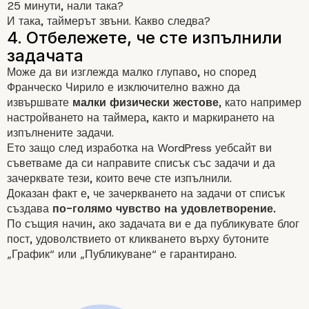
25 минути, нали така?
И така, таймерът звъни. Какво следва?
Може да ви изглежда малко глупаво, но според
Франческо Чирило е изключително важно да
извършвате
малки физически жестове
, като например
настройването на таймера, както и маркирането на
Как да използвате
изпълнените задачи.
Ето защо след изработка на WordPress уебсайт ви
техниката „Помодоро“
съветваме да си направите списък със задачи и да
зачерквате тези, които вече сте изпълнили.
вашия WordPress сайт
Доказан
факт
е, че зачеркването на задачи от списък
създава
по-голямо чувство на удовлетворение.
По същия начин, ако задачата ви е да публикувате
блог
пост, удоволствието от кликването върху
бутоните
„График“ или „Публикуване“ е гарантирано.