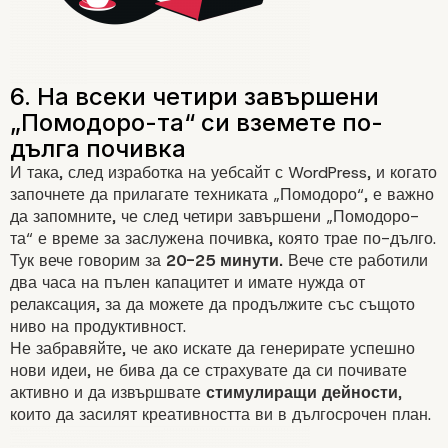
2. Вземете таймер и го наст
на 25 минути
И така, след изработка на уебсайт с WordPress, и когато
започнете да прилагате техниката „Помодоро“, е важно
да запомните, че след четири завършени „Помодоро-
та“ е време за заслужена почивка, която трае по-дълго.
Тук вече говорим за
20-25 минути.
Вече сте работили
два часа на пълен капацитет и имате нужда от
релаксация, за да можете да продължите със същото
ниво на продуктивност.
Не забравяйте, че ако искате да генерирате успешно
нови идеи, не бива да се страхувате да си почивате
активно и да извършвате
стимулиращи дейности
,
които да засилят креативността ви в дългосрочен план.
3. Работете върху задачата,