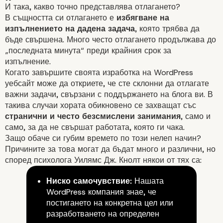
И така, какво точно представлява отлагането?
В същността си отлагането е
избягване на
изпълнението на дадена задача
, която трябва да
бъде свършена. Много
често
отлагането продължава до
„последната минута“ преди крайния срок за
изпълнение.
Когато завършите своята изработка на WordPress
уебсайт може да
откриете
, че сте склонни да отлагате
важни
задачи
, свързани с поддържането на блога ви. В
такива случаи хората обикновено се захващат със
странични и често безсмислени занимания
, само и
само, за да не свършат работата, която ги чака.
Защо обаче си губим времето по този нелеп начин?
Причините за това могат да бъдат много и различни, но
според психолога Уилямс Дж. Кнолт някои от тях са:
Ниско самочувствие:
Нашата
WordPress компания знае, че
постигането на конкретна цел или
разработването на определен