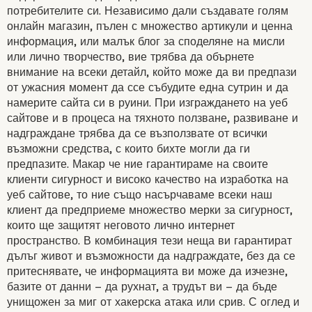
потребителите си. Независимо дали създавате голям
онлайн магазин, пълен с множество артикули и ценна
информация, или малък блог за споделяне на мисли
или лично творчество, вие трябва да обърнете
ВАЖНА ЛИ Е ЗАЩИТА
внимание на всеки детайл, който може да ви предпази
от ужасния момент да ссе събудите една сутрин и да
ПРИ ИЗРАБОТКАТА НА
намерите сайта си в руини. При изграждането на уеб
сайтове и в процеса на тяхното ползване, развиване и
надграждане трябва да се възползвате от всички
САЙТОВЕ?
възможни средства, с които бихте могли да ги
предпазите. Макар че ние гарантираме на своите
клиенти сигурност и високо качество на изработка на
уеб сайтове, то ние също насърчаваме всеки наш
клиент да предприеме множество мерки за сигурност,
които ще защитят неговото лично интернет
пространство. В комбинация тези неща ви гарантират
дълъг живот и възможности да надграждате, без да се
притеснявате, че информацията ви може да изчезне,
базите от данни – да рухнат, а трудът ви –
да бъде
унищожен за миг от хакерска
атака или срив. С оглед и