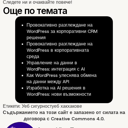
Следете ни и очаквайте повече!
Провокативно разглеждане на
WordPress за корпоративни CRM
решения
Провокативно разглеждане на
WordPress в корпоративната
среда
Управление на данни в
WordPress: интеграция с AI
Как WordPress улеснява обмена
на данни между API
Изработка на AI решения в
WordPress: нови възможности
Етикети:
Уеб сигурност
уеб хак
хакове
Съдържанието на
този сайт
е запазено от силата на
договора с
Creative Commons 4.0.