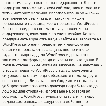
платформа за управление на съдържанието. Днес тя
поддържа както малки и леки сайтове, така и големи и
тежки интернет магазини
. Използването на WordPress
все повече се увеличава, а пазарният му дял
непрекъснато нараства, което превръща WordPress в
безспорен лидер в системите за управление на
съдържанието, използвани по света изобщо. Когато
предприемате изработка на уеб сайтове и заложите на
WordPress като най-предпочитан и най-доказан
съюзник в поетата от вас задача, вие логично си
задавате въпроса, дали WordPress е достатъчно
защитена платформа, за да съхрани вашите данни. В
голяма степен бихме могли да заключим, че наистина и
в това отношение WordPress ви дава най-голяма
сигурност, но е важно да отбележим и няколко други
основни неща. Липсата на необходимите познания за
уеб пространството често довежда потребителите до
лошо администриране, използване на остарявал
софтуер на WordPress, нулиране на плъгини и още
редица застрашаващи сигурността действия по