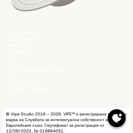
Още по темата
Бързи линкове
Facebook
Instagram
LinkedIn
X
Свържете се
office@vipestudio.com
Офис
ул. Тракия 35
София, България
© Vipe Studio 2016 - 2026. VIPE™ е регистрирана търговска
марка на Службата за интелектуална собственост на
Европейския съюз. Сертификат за регистрация от
12/08/2023, № 018864051.