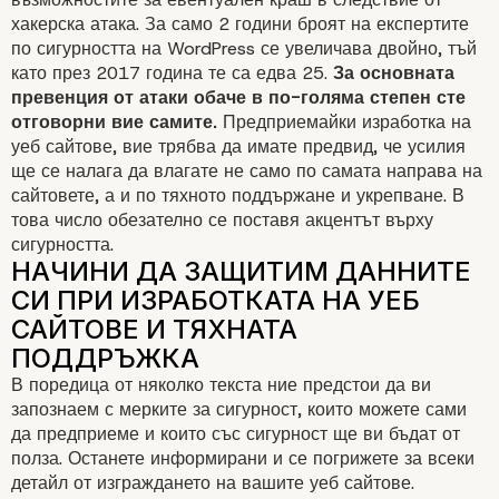
хакерска атака. За само 2 години броят на експертите
по сигурността на WordPress се увеличава двойно, тъй
като през 2017 година те са едва 25.
За основната
превенция от атаки обаче в по-голяма степен сте
отговорни вие самите.
Предприемайки изработка на
уеб сайтове, вие трябва да имате предвид, че усилия
ще се налага да влагате не само по самата направа на
сайтовете, а и по тяхното поддържане и укрепване. В
това число обезателно се поставя акцентът върху
сигурността.
В поредица от няколко текста ние предстои да ви
запознаем с мерките за сигурност, които можете сами
да предприеме и които със сигурност ще ви бъдат от
полза. Останете информирани и се погрижете за всеки
детайл от изграждането на вашите уеб сайтове.