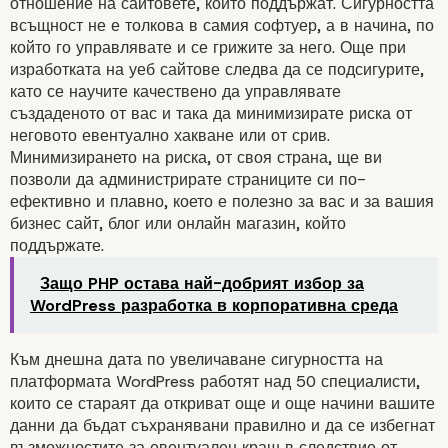
отношение на сайтовете, които поддържат. Сигурността
всъщност не е толкова в самия софтуер, а в начина, по
WORDPRESS ЗАЩИТАТА ПРИ
който го управлявате и се грижите за него. Още при
ИЗРАБОТКАТА НА УЕБ САЙТ
изработката на уеб сайтове следва да се подсигурите,
като се научите качествено да управлявате
създаденото от вас и така да минимизирате риска от
неговото евентуално хакване или от срив.
Минимизирането на риска, от своя страна, ще ви
позволи да администрирате страниците си по-
ефективно и плавно, което е полезно за вас и за вашия
бизнес сайт, блог или онлайн магазин, който
поддържате.
Защо PHP остава най-добрият избор за
WordPress разработка в корпоративна среда
Към днешна дата по увеличаване сигурността на
платформата WordPress работят над 50 специалисти,
които се стараят да откриват още и още начини вашите
данни да бъдат съхранявани правилно и да се избегнат
възможностите за евентуален краш в следствие от