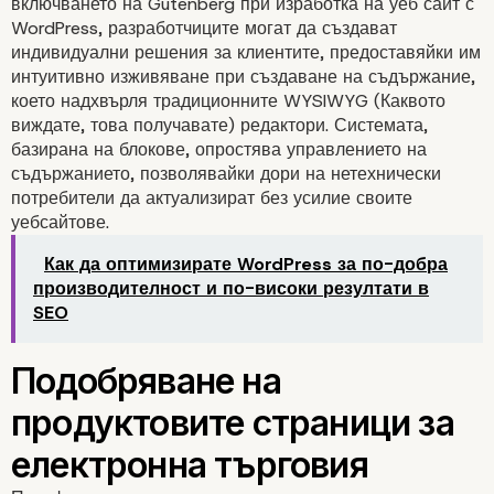
включването на Gutenberg при изработка на уеб сайт с
WordPress, разработчиците могат да създават
индивидуални решения за клиентите, предоставяйки им
интуитивно изживяване при създаване на съдържание,
което надхвърля традиционните WYSIWYG (Каквото
виждате, това получавате) редактори. Системата,
базирана на блокове, опростява управлението на
съдържанието, позволявайки дори на нетехнически
потребители да актуализират без усилие своите
уебсайтове.
Как да оптимизирате WordPress за по-добра
производителност и по-високи резултати в
SEO
Безпроблемна интегра
за персонализирани
уебсайтове