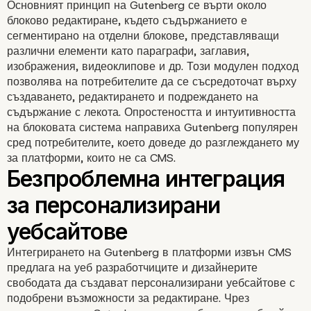
Основният принцип на Gutenberg се върти около
блоково редактиране, където съдържанието е
сегментирано на отделни блокове, представляващи
различни елементи като параграфи, заглавия,
изображения, видеоклипове и др. Този модулен подход
позволява на потребителите да се съсредоточат върху
създаването, редактирането и подреждането на
съдържание с лекота. Опростеността и интуитивността
на блоковата система направиха Gutenberg популярен
сред потребителите, което доведе до разглеждането му
за платформи, които не са CMS.
Разбиране на базирана
блокове система за
Интегрирането на Gutenberg в платформи извън CMS
предлага на уеб разработчиците и дизайнерите
редактиране на Гутен
свободата да създават персонализирани уебсайтове с
подобрени възможности за редактиране. Чрез