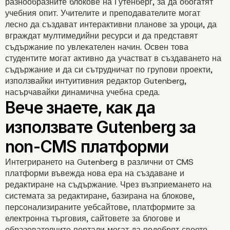
разнообразните блокове на Гутенберг, за да обогатят
учебния опит. Учителите и преподавателите могат
лесно да създават интерактивни планове за уроци, да
вграждат мултимедийни ресурси и да представят
съдържание по увлекателен начин. Освен това
студентите могат активно да участват в създаването на
съдържание и да си сътрудничат по групови проекти,
Отключване на достъ
използвайки интуитивния редактор Gutenberg,
насърчавайки динамична учебна среда.
и приобщаване
Интегрирането на Gutenberg в различни от CMS
платформи въвежда нова ера на създаване и
редактиране на съдържание. Чрез възприемането на
системата за редактиране, базирана на блокове,
персонализираните уебсайтове, платформите за
електронна търговия, сайтовете за блогове и
образователните портали могат да подобрят своето