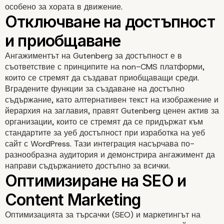
особено за хората в движение.
Сътрудничество без у
Ангажиментът на Gutenberg за достъпност е в
съответствие с принципите на non-CMS платформи,
които се стремят да създават приобщаващи среди.
Вградените функции за създаване на достъпно
съдържание, като алтернативен текст на изображение и
йерархия на заглавия, правят Gutenberg ценен актив за
организации, които се стремят да се придържат към
стандартите за уеб достъпност при изработка на уеб
сайт с WordPress. Тази интеграция насърчава по-
разнообразна аудитория и демонстрира ангажимент да
направи съдържанието достъпно за всички.
Оптимизацията за търсачки (SEO) и маркетингът на