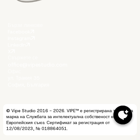
Бързи линкове
Facebook
Instagram
Вече знаете, как да
LinkedIn
X
използвате Gutenberg 
Свържете се
office@vipestudio.com
Офис
non-CMS платформи
ул. Тракия 35
София, България
© Vipe Studio 2016 - 2026. VIPE™ е регистрирана търговска
марка на Службата за интелектуална собственост на
Европейския съюз. Сертификат за регистрация от
12/08/2023, № 018864051.