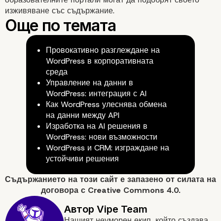
изживяване със съдържание.
Провокативно разглеждане на
Оптимизиране на SEO 
WordPress в корпоративната
среда
Content Marketing
Управление на данни в
WordPress: интеграция с AI
Как WordPress улеснява обмена
на данни между API
Изработка на AI решения в
WordPress: нови възможности
WordPress и CRM: изграждане на
устойчиви решения
Съдържанието на
този сайт
е запазено от силата на
договора с
Creative Commons 4.0.
Нашият неуморен екип, който създава