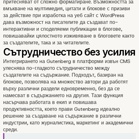
притесняват от сложно форматиране. Възможността за
вмъкване на мултимедия, цитати и блокове с призиви
за действие при изработка на уеб сайт с WordPress
дава възможност на писателите да създават по-
Подобряване на
интерактивни и споделяеми публикации в блогове,
повишавайки цялостното изживяване в блоговете както
продуктовите страниц
за създателите, така и за читателите.
електронна търговия
Интегрирането на Gutenberg в платформи извън CMS
улеснява по-гладкото сътрудничество между
създателите на съдържание. Подходът, базиран на
блокове, позволява на множество автори да работят
върху различни раздели едновременно, без да се
намесват в съдържанието на другия. Тази функция
насърчава работата в екип и повишава
продуктивността, което прави Gutenberg идеално
решение за създаване на съдържание в различни
индустрии, като журналистика, маркетинг и академични
среди.