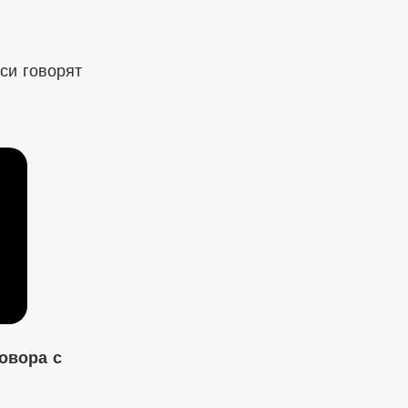
си говорят
говора с