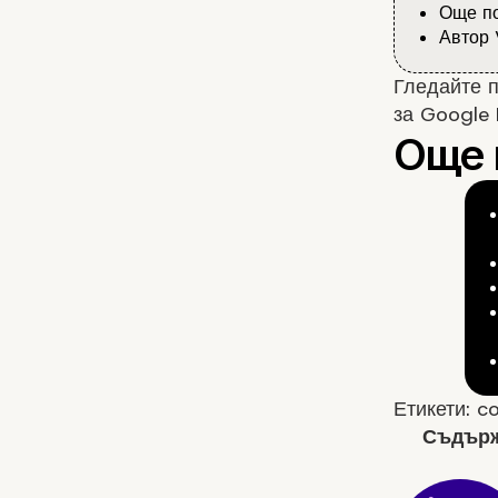
Още по
Автор 
Гледайте п
за Google 
Етикети:
co
Съдърж