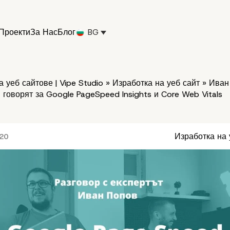
Проекти
За Нас
Блог
BG
 уеб сайтове | Vipe Studio
»
Изработка на уеб сайт
»
Иван
 говорят за Google PageSpeed Insights и Core Web Vitals
Изработка на 
020