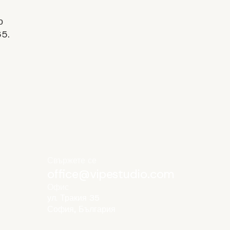
о
5.
Свържете се
office@vipestudio.com
Офис
ул. Тракия 35
София, България