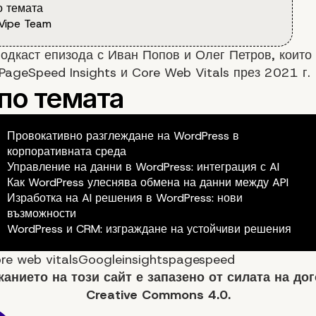
 темата
Vipe Team
одкаст епизода с Иван Попов и Олег Петров, които 
PageSpeed Insights и Core Web Vitals през 2021 г.
Провокативно разглеждане на WordPress в
корпоративната среда
Управление на данни в WordPress: интеграция с AI
Как WordPress улеснява обмена на данни между API
Изработка на AI решения в WordPress: нови
възможности
WordPress и CRM: изграждане на устойчиви решения
re web vitals
Google
insights
pagespeed
анието на
този сайт
е запазено от силата на до
Creative Commons 4.0.