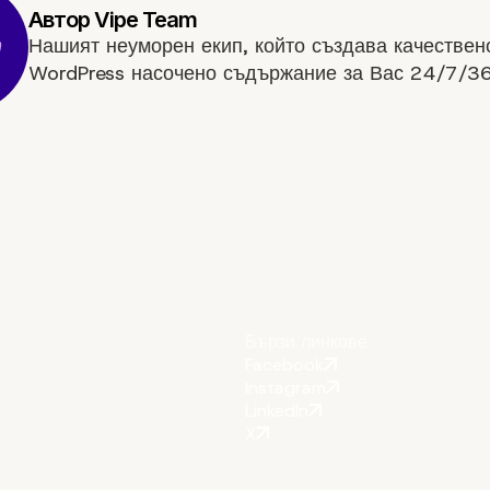
Нашият неуморен екип, който създава качествен
WordPress насочено съдържание за Вас 24/7/36
Бързи линкове
Facebook
Instagram
LinkedIn
X