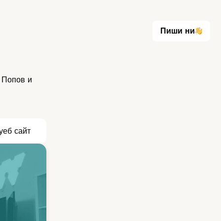
Пиши ни
Пиши ни
 Попов и
уеб сайт