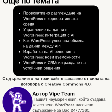
24/7 техническа поддръжка
Провокативно разглеждане на
WordPress в корпоративната
среда
Управление на данни в
WordPress: интеграция с AI
Как WordPress улеснява обмена
на данни между API
Изработка на AI решения в
WordPress: нови възможности
WordPress и CRM: изграждане на
устойчиви решения
Вече знаете, какви са
Съдържанието на
този сайт
е запазено от силата на
договора с
Creative Commons 4.0.
предимствата от
Нашият неуморен екип, който създава
използването на външ
качествено WordPress насочено
съдържание за Вас 24/7/365.