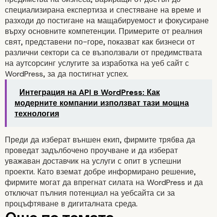
специализирана експертиза и спестяване на време и
Съсредоточете се върху
разходи до постигане на мащабируемост и фокусиране
основните компетенции
върху основните компетенции. Примерите от реалния
свят, представени по-горе, показват как бизнеси от
различни сектори са се възползвали от предимствата
на аутсорсинг услугите за изработка на уеб сайт с
WordPress, за да постигнат успех.
Интеграция на API в WordPress: Как
модерните компании използват тази мощна
технология
Преди да изберат външен екип, фирмите трябва да
проведат задълбочено проучване и да изберат
уважаван доставчик на услуги с опит в успешни
проекти. Като вземат добре информирано решение,
фирмите могат да впрегнат силата на WordPress и да
отключат пълния потенциал на уебсайта си за
процъфтяване в дигиталната среда.