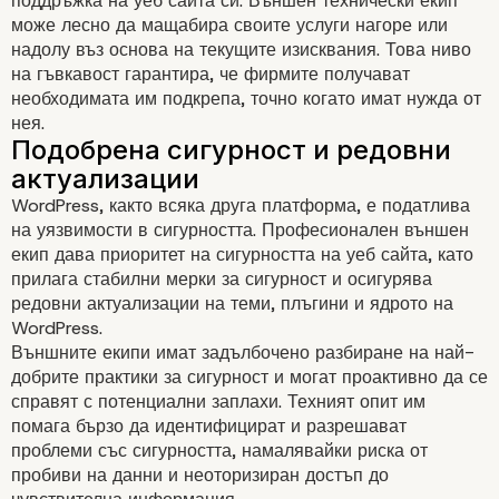
поддръжка на уеб сайта си. Външен технически екип
може лесно да мащабира своите услуги нагоре или
надолу въз основа на текущите изисквания. Това ниво
на гъвкавост гарантира, че фирмите получават
необходимата им подкрепа, точно когато имат нужда от
Съсредоточете се върху
нея.
основните компетенции
WordPress, както всяка друга платформа, е податлива
на уязвимости в сигурността. Професионален външен
екип дава приоритет на сигурността на уеб сайта, като
прилага стабилни мерки за сигурност и осигурява
редовни актуализации на теми, плъгини и ядрото на
WordPress.
Външните екипи имат задълбочено разбиране на най-
добрите практики за сигурност и могат проактивно да се
Достъп до специализирани
справят с потенциални заплахи. Техният опит им
помага бързо да идентифицират и разрешават
умения
проблеми със сигурността, намалявайки риска от
пробиви на данни и неоторизиран достъп до