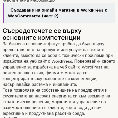
чувствителна информация.
Създаване на онлайн магазин в WordPress с
WooCommerce (част 2)
Мащабируемост и гъвкавос
За бизнеса основният фокус трябва да бъде върху
предоставянето на продукти или услуги на техните
клиенти, вместо да се бори с технически проблеми при
изработка на уеб сайт с WordPress. Поверявайки своето
управление за изработка на уеб сайт с WordPress на
опитен външен екип, фирмите могат да се
концентрират върху основните си компетенции,
насърчавайки растежа и иновациите.
Това позволява на собствениците на предприятия и
служителите да насочат енергията си към вземане на
Подобрена сигурност и ред
стратегически решения, маркетинг и управление на
взаимоотношенията с клиенти, което води до по-
актуализации
ефективна и продуктивна работна среда.