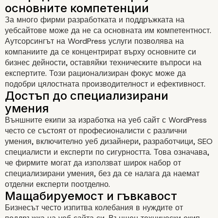
За много фирми разработката и поддръжката на
уебсайтове може да не са основната им компетентност.
Аутсорсингът на WordPress услуги позволява на
компаниите да се концентрират върху основните си
бизнес дейности, оставяйки техническите въпроси на
Спестяване на време и разх
експертите. Този рационализиран фокус може да
подобри цялостната производителност и ефективност.
Външните екипи за изработка на уеб сайт с WordPress
често се състоят от професионалисти с различни
умения, включително уеб дизайнери, разработчици, SEO
специалисти и експерти по сигурността. Това означава,
че фирмите могат да използват широк набор от
специализирани умения, без да се налага да наемат
отделни експерти поотделно.
Бизнесът често изпитва колебания в нуждите от