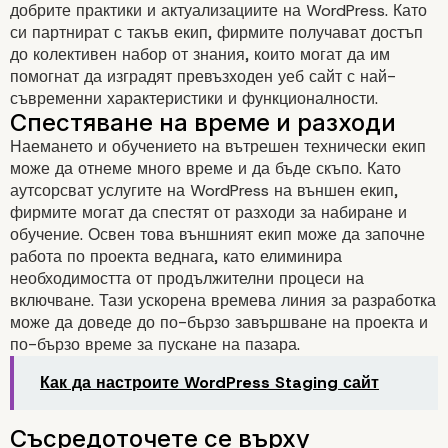
добрите практики и актуализациите на WordPress. Като
си партнират с такъв екип, фирмите получават достъп
до колективен набор от знания, които могат да им
помогнат да изградят превъзходен уеб сайт с най-
съвременни характеристики и функционалности.
Наемането и обучението на вътрешен технически екип
може да отнеме много време и да бъде скъпо. Като
Предимства да се дов
аутсорсват услугите на WordPress на външен екип,
фирмите могат да спестят от разходи за набиране и
на външен технически
обучение. Освен това външният екип може да започне
работа по проекта веднага, като елиминира
за WordPress услуги
необходимостта от продължителни процеси на
включване. Тази ускорена времева линия за разработка
Експертиза и опит
може да доведе до по-бързо завършване на проекта и
по-бързо време за пускане на пазара.
Как да настроите WordPress Staging сайт