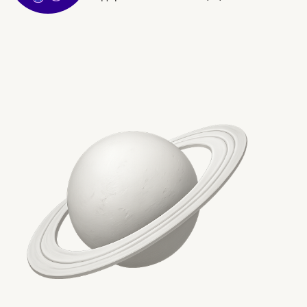
екип за WordPress усл