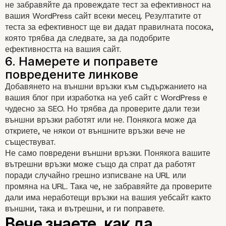
не забравяйте да провеждате тест за ефективност на
вашия WordPress сайт всеки месец. Резултатите от
теста за ефективност ще ви дадат правилната посока,
която трябва да следвате, за да подобрите
ефективността на вашия сайт.
4. Оптимизирайте базата да
WordPress
Добавянето на външни връзки към съдържанието на
вашия блог при изработка на уеб сайт с WordPress е
чудесно за SEO. Но трябва да проверите дали тези
външни връзки работят или не. Понякога може да
откриете, че някои от външните връзки вече не
съществуват.
Не само повредени външни връзки. Понякога вашите
вътрешни връзки може също да спрат да работят
поради случайно грешно изписване на URL или
промяна на URL. Така че, не забравяйте да проверите
дали има неработещи връзки на вашия уебсайт както
външни, така и вътрешни, и ги поправете.