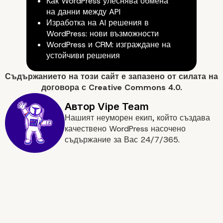
Как WordPress улеснява обмена
на данни между API
6. Намерете и поправете
Изработка на AI решения в
повредените линкове
WordPress: нови възможности
WordPress и CRM: изграждане на
устойчиви решения
Съдържанието на
този сайт
е запазено от силата на
договора с
Creative Commons 4.0.
Нашият неуморен екип, който създава
качествено WordPress насочено
съдържание за Вас 24/7/365.
Вече знаете, как да