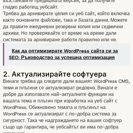
възстановите предишната версия, за да получите
гладко работещ уебсайт.
Трябва да архивирате целия си уеб сайт, който включва
както основните файлове, така и базата данни. Можете
да правите ежедневни резервни копия или седмични
архиви. Но проверявайте от време на време дали
системата за архивиране работи правилно или не.
Чеклист при поддръжк
Как да оптимизирате WordPress сайта си за
SEO: Ръководство за успешна оптимизация
уеб сайтове на WordPr
1. Редовно архивирайте ваш
Винаги трябва да следите дали вашият WordPress CMS,
уебсайт
теми и плъгини се актуализират редовно. Винаги е
добре да използвате най-актуалните функции на
вашата тема и плъгин при изработка на уеб сайт с
WordPress. Обикновено темата и плъгинът на
WordPress се актуализират с по-добра система за
сигурност. Така че надграждането на вашия софтуер
също ще гарантира, че уебсайтът ви има по-добра