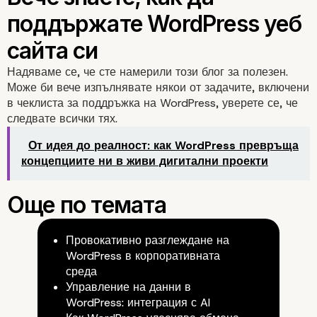
Надяваме се, че сте намерили този блог за полезен.
5. Правете тестове за ефект
Може би вече изпълнявате някои от задачите, включени
в чеклиста за поддръжка на WordPress, уверете се, че
следвате всички тях.
От идея до реалност: как WordPress превръща
концепциите ни в живи дигитални проекти
Провокативно разглеждане на
WordPress в корпоративната
среда
Управление на данни в
WordPress: интеграция с AI