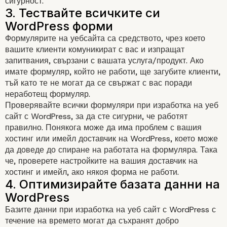
сигурност.
Формулярите на уебсайта са средството, чрез което
вашите клиенти комуникират с вас и изпращат
запитвания, свързани с вашата услуга/продукт. Ако
имате формуляр, който не работи, ще загубите клиенти,
тъй като те не могат да се свържат с вас поради
неработещ формуляр.
Проверявайте всички формуляри при изработка на уеб
сайт с WordPress, за да сте сигурни, че работят
правилно. Понякога може да има проблем с вашия
хостинг или имейл доставчик на WordPress, което може
да доведе до спиране на работата на формуляра. Така
2. Актуализирайте софтуер
че, проверете настройките на вашия доставчик на
хостинг и имейл, ако някоя форма не работи.
Базите данни при изработка на уеб сайт с WordPress с
течение на времето могат да съхранят добро