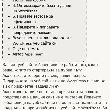
WordPress форми
4. Оптимизирайте базата данни
на WordPress
5. Правете тестове за
ефективност
6. Намерете и поправете
повредените линкове
Вече знаете, как да поддържате
WordPress уеб сайта си
Още по темата
Автор Vipe Team
Вашият уеб сайт е бавен или не работи така, както
беше, когато го стартирахте за първи път?
Ако е така, отговорете на следващия въпрос:
Поддръжката на уеб сайтът ви на WordPress в списъка
ви с приоритетни задачи ли е?
Ако отговорът ви е не, тогава причината за лошото
представяне на вашия сайт не е мистерия. Повечето
собственици на уеб сайтове не осъзнават важността на
поддръжката при изработка на уеб сайт с WordPress. За