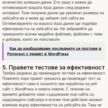
количество излишни данни. Ето защо е важно да
оптимизирате вашата база данни след редовен
интервал. Тези ненужни данни ще увеличат размера на
уебсайта ви и може да забавят уеб сайта ви.
Оптимизирането на вашата база данни ще подобри
ефективността на уебсайта ви. Не забравяйте да
3. Тествайте всичките си
премахнете всички медийни файлове, файлове с теми
и добавки, които не използвате.
WordPress форми
Как да изобразяваме последните си постове в
Pinterest с уиджет в WordPress
Трябва редовно да провеждате тестове за ефективност.
Повечето хора правят грешката да провеждат тест за
ефективност само в началото при изработка на уеб
сайт с WordPress и никога повече. С течение на
времето добавяте ново съдържание към сайта си,
надграждате софтуера и всички тези действия оказват
влияние върху ефективността на уебсайта ви. Така че