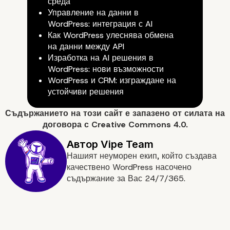
среда
5. Повишено внимание
Управление на данни в
WordPress: интеграция с AI
сигурността
Как WordPress улеснява обмена
на данни между API
Изработка на AI решения в
WordPress: нови възможности
WordPress и CRM: изграждане на
устойчиви решения
Съдържанието на
този сайт
е запазено от силата на
договора с
Creative Commons 4.0.
Нашият неуморен екип, който създава
качествено WordPress насочено
съдържание за Вас 24/7/365.