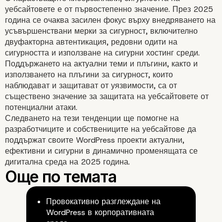
уебсайтовете е от първостепенно значение. През 2025
година се очаква засилен фокус върху внедряването на
усъвършенствани мерки за сигурност, включително
двуфакторна автентикация, редовни одити на
4. Устойчив уеб дизай
сигурността и използване на сигурни хостинг среди.
Поддържането на актуални теми и плъгини, както и
използването на плъгини за сигурност, които
наблюдават и защитават от уязвимости, са от
съществено значение за защитата на уебсайтовете от
потенциални атаки.
Следването на тези тенденции ще помогне на
разработчиците и собствениците на уебсайтове да
поддържат своите WordPress проекти актуални,
ефективни и сигурни в динамично променящата се
дигитална среда на 2025 година.
Провокативно разглеждане на
WordPress в корпоративната