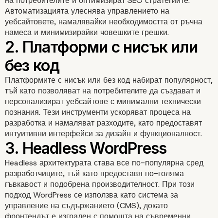
на потребителите и оптимизират SEO стратегиите.
Автоматизацията улеснява управлението на
уебсайтовете, намалявайки необходимостта от ръчна
намеса и минимизирайки човешките грешки.
1. Изкуствен интелект 
Платформите с нисък или без код набират популярност,
автоматизация
тъй като позволяват на потребителите да създават и
персонализират уебсайтове с минимални технически
познания. Тези инструменти ускоряват процеса на
разработка и намаляват разходите, като предоставят
интуитивни интерфейси за дизайн и функционалност.
Headless архитектурата става все по-популярна сред
разработчиците, тъй като предоставя по-голяма
гъвкавост и подобрена производителност. При този
подход WordPress се използва като система за
управление на съдържанието (CMS), докато
фронтендът е изграден с помощта на съвременни