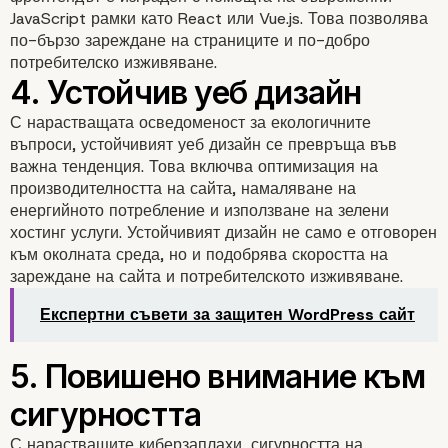
2. Платформи с нисък 
JavaScript рамки като React или Vue.js. Това позволява
по-бързо зареждане на страниците и по-добро
без код
потребителско изживяване.
С нарастващата осведоменост за екологичните
въпроси, устойчивият уеб дизайн се превръща във
важна тенденция. Това включва оптимизация на
производителността на сайта, намаляване на
енергийното потребление и използване на зелени
хостинг услуги. Устойчивият дизайн не само е отговорен
към околната среда, но и подобрява скоростта на
3. Headless WordPress
зареждане на сайта и потребителското изживяване.
Експертни съвети за защитен WordPress сайт
С нарастващите киберзаплахи, сигурността на