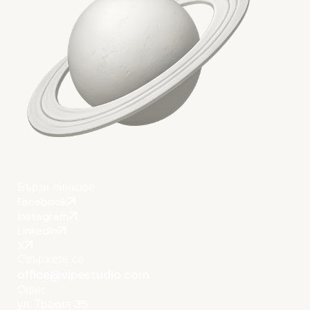
Бързи линкове
Facebook
Instagram
LinkedIn
X
Свържете се
office@vipestudio.com
Офис
ул. Тракия 35